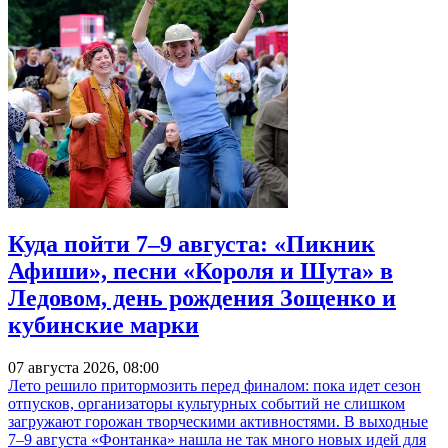
Куда пойти 7–9 августа: «Пикник
Афиши», песни «Короля и Шута» в
Ледовом, день рождения Зощенко и
кубинские марки
07 августа 2026, 08:00
Лето решило притормозить перед финалом: пока идет сезон
отпусков, организаторы культурных событий не слишком
загружают горожан творческими активностями. В выходные
7–9 августа «Фонтанка» нашла не так много новых идей для