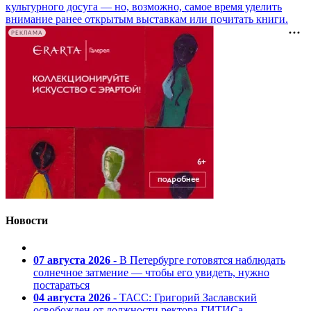
культурного досуга — но, возможно, самое время уделить
внимание ранее открытым выставкам или почитать книги.
РЕКЛАМА
Новости
07 августа 2026
- В Петербурге готовятся наблюдать
солнечное затмение — чтобы его увидеть, нужно
постараться
04 августа 2026
- ТАСС: Григорий Заславский
освобожден от должности ректора ГИТИСа