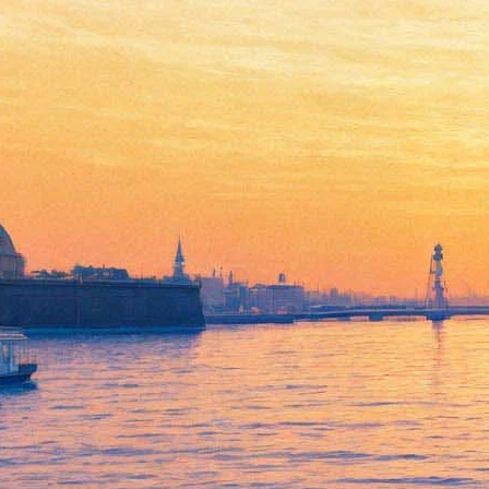
Выходит в продажу новый
роман Елены Чижовой
«Китаист»
19 января 2017,
12:10
Версия для печати
Петербургская писательница, лауреат премии «Русский
Букер» Елена Чижова выпустила новый роман «Китаист».
Книга в жанре антиутопии уже отпечатана и поступит в
продажу сегодня, 19 января, сообщает издательство «Редакция
Елены Шубиной».
Действие посвящено послевоенной истории, которая
трактуется в альтернативном ключе. Фашистские войска
дошли до Урала и основали на Западе нашей страны своё
государство – Россию. Восточные территории сохранились за