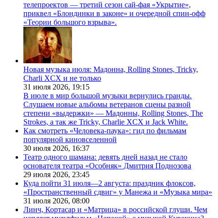
телепроектов — третий сезон сай-фая «Укрытие»,
приквел «Блондинки в законе» и очередной спин-офф
«Теории большого взрыва».
Новая музыка июля: Мадонна, Rolling Stones, Tricky,
Charli XCX и не только
31 июля 2026,
19:15
В июле в мир большой музыки вернулись гранды.
Слушаем новые альбомы ветеранов сцены разной
степени «выдержки» — Мадонны, Rolling Stones, The
Strokes, а так же Tricky, Charlie XCX и Jack White.
Как смотреть «Человека-паука»: гид по фильмам
популярной киновселенной
30 июля 2026,
16:37
Театр одного шамана: девять дней назад не стало
основателя театра «Особняк» Дмитрия Поднозова
29 июля 2026,
23:45
Куда пойти 31 июля—2 августа: праздник флоксов,
«Пространственный сдвиг» у Манежа и «Музыка мира»
31 июля 2026,
08:00
Линч, Кортасар и «Матрица» в российской глуши. Чем