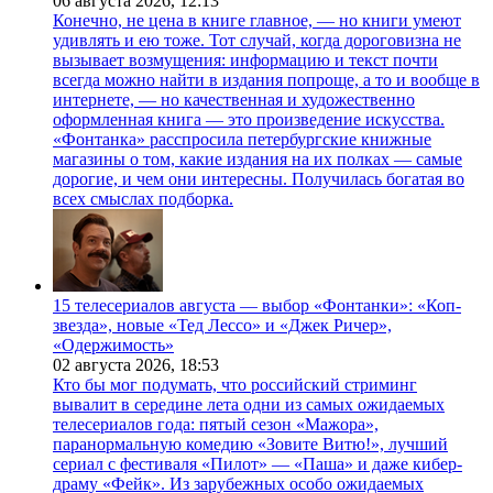
06 августа 2026,
12:13
Конечно, не цена в книге главное, — но книги умеют
удивлять и ею тоже. Тот случай, когда дороговизна не
вызывает возмущения: информацию и текст почти
всегда можно найти в издания попроще, а то и вообще в
интернете, — но качественная и художественно
оформленная книга — это произведение искусства.
«Фонтанка» расспросила петербургские книжные
магазины о том, какие издания на их полках — самые
дорогие, и чем они интересны. Получилась богатая во
всех смыслах подборка.
15 телесериалов августа — выбор «Фонтанки»: «Коп-
звезда», новые «Тед Лессо» и «Джек Ричер»,
«Одержимость»
02 августа 2026,
18:53
Кто бы мог подумать, что российский стриминг
вывалит в середине лета одни из самых ожидаемых
телесериалов года: пятый сезон «Мажора»,
паранормальную комедию «Зовите Витю!», лучший
сериал с фестиваля «Пилот» — «Паша» и даже кибер-
драму «Фейк». Из зарубежных особо ожидаемых