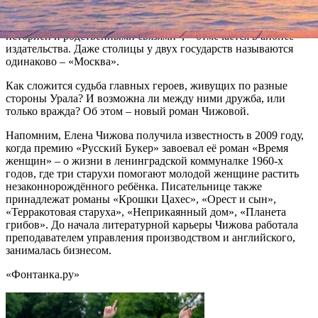
СССР. «У каждой из стран своя идеология, государственное
устройство, даже язык – но их жители объединены общей
историей и родственными связями», – отмечается в анонсе
издательства. Даже столицы у двух государств называются
одинаково – «Москва».
Как сложится судьба главных героев, живущих по разные
стороны Урала? И возможна ли между ними дружба, или
только вражда? Об этом – новый роман Чижовой.
Напомним, Елена Чижова получила известность в 2009 году,
когда премию «Русский Букер» завоевал её роман «Время
женщин» – о жизни в ленинградской коммуналке 1960-х
годов, где три старухи помогают молодой женщине растить
незаконнорождённого ребёнка. Писательнице также
принадлежат романы «Крошки Цахес», «Орест и сын»,
«Терракотовая старуха», «Неприкаянный дом», «Планета
грибов». До начала литературной карьеры Чижова работала
преподавателем управления производством и английского,
занималась бизнесом.
«Фонтанка.ру»