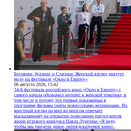
Беглянки, буллинг и Стасики: Женский взгляд диктует
моду на фестивале «Окно в Европу»
06 августа 2026,
15:42
34-й фестиваль российского кино «Окно в Европу» с
самого начала обозначил интерес к женской тематике, в
том числе и потому, что первые показанные в
программе фильмы сняты режиссерами-женщинами. Их
яростный взгляд на мир во многом отвечает
высказанному на открытии пожеланию председателя
жюри игрового конкурса Павла Лунгина: «Я хочу,
чтобы мы увидели дикое, непредсказуемое кино».