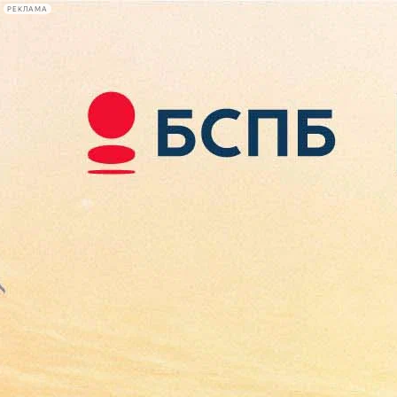
РЕКЛАМА
Афиша Plus
#телегид
Фонтанка.ру
Сегодня:
2026.08.07
23:21
Афиша Plus
кино
спектакли
выставки
концерты
лекции
книги
афиша плюс
новости
+