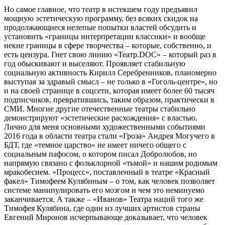
Но самое главное, что театр в истекшем году предъявил
мощную эстетическую программу, без всяких скидок на
продолжающиеся нелепые попытки властей обсудить и
установить «границы интерпретации классики» и вообще
некие границы в сфере творчества – которые, собственно, и
есть цензура. Гнет свою линию «Театр.DOC» – который раз в
год обыскивают и выселяют. Проявляет стабильную
социальную активность Кирилл Серебренников, планомерно
выступая за здравый смысл – не только в «Гоголь-центре», но
и на своей странице в соцсети, которая имеет более 60 тысяч
подписчиков, превратившись, таким образом, практически в
СМИ. Многие другие отечественные театры стабильно
демонстрируют «эстетические расхождения» с властью.
Лично для меня основными художественными событиями
2016 года в области театра стали «Гроза» Андрея Могучего в
БДТ, где «темное царство» не имеет ничего общего с
социальным пафосом, о котором писал Добролюбов, но
напрямую связано с фольклорной «тьмой» и нашим родимым
мракобесием. «Процесс», поставленный в театре «Красный
факел» Тимофеем Кулябиным – о том, как человек позволяет
системе манипулировать его мозгом и чем это неминуемо
заканчивается. А также – «Иванов» Театра наций того же
Тимофея Кулябина, где один из лучших артистов страны
Евгений Миронов исчерпывающе доказывает, что человек