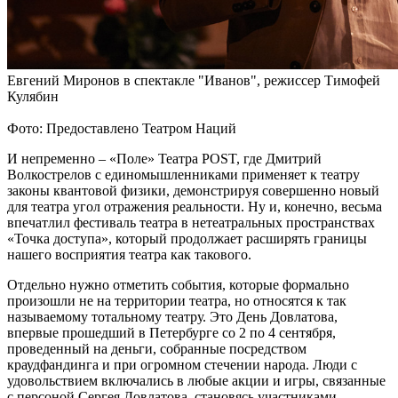
Евгений Миронов в спектакле "Иванов", режиссер Тимофей
Кулябин
Фото: Предоставлено Театром Наций
И непременно – «Поле» Театра POST, где Дмитрий
Волкострелов с единомышленниками применяет к театру
законы квантовой физики, демонстрируя совершенно новый
для театра угол отражения реальности. Ну и, конечно, весьма
впечатлил фестиваль театра в нетеатральных пространствах
«Точка доступа», который продолжает расширять границы
нашего восприятия театра как такового.
Отдельно нужно отметить события, которые формально
произошли не на территории театра, но относятся к так
называемому тотальному театру. Это День Довлатова,
впервые прошедший в Петербурге со 2 по 4 сентября,
проведенный на деньги, собранные посредством
краудфандинга и при огромном стечении народа. Люди с
удовольствием включались в любые акции и игры, связанные
с персоной Сергея Довлатова, становясь участниками