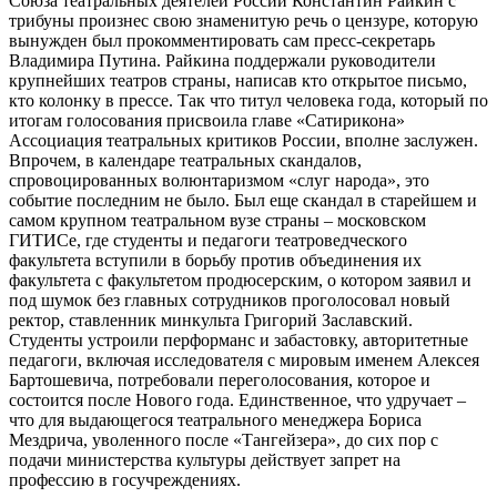
Союза театральных деятелей России Константин Райкин с
трибуны произнес свою знаменитую речь о цензуре, которую
вынужден был прокомментировать сам пресс-секретарь
Владимира Путина. Райкина поддержали руководители
крупнейших театров страны, написав кто открытое письмо,
кто колонку в прессе. Так что титул человека года, который по
итогам голосования присвоила главе «Сатирикона»
Ассоциация театральных критиков России, вполне заслужен.
Впрочем, в календаре театральных скандалов,
спровоцированных волюнтаризмом «слуг народа», это
событие последним не было. Был еще скандал в старейшем и
самом крупном театральном вузе страны – московском
ГИТИСе, где студенты и педагоги театроведческого
факультета вступили в борьбу против объединения их
факультета с факультетом продюсерским, о котором заявил и
под шумок без главных сотрудников проголосовал новый
ректор, ставленник минкульта Григорий Заславский.
Студенты устроили перформанс и забастовку, авторитетные
педагоги, включая исследователя с мировым именем Алексея
Бартошевича, потребовали переголосования, которое и
состоится после Нового года. Единственное, что удручает –
что для выдающегося театрального менеджера Бориса
Мездрича, уволенного после «Тангейзера», до сих пор с
подачи министерства культуры действует запрет на
профессию в госучреждениях.