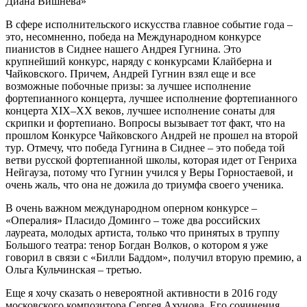
Диана Вишнева»
В сфере исполнительского искусства главное событие года –
это, несомненно, победа на Международном конкурсе
пианистов в Сиднее нашего Андрея Гугнина. Это
крупнейший конкурс, наряду с конкурсами Клайберна и
Чайковского. Причем, Андрей Гугнин взял еще и все
возможные побочные призы: за лучшее исполнение
фортепианного концерта, лучшее исполнение фортепианного
концерта XIX–XX веков, лучшее исполнение сонаты для
скрипки и фортепиано. Вопросы вызывает тот факт, что на
прошлом Конкурсе Чайковского Андрей не прошел на второй
тур. Отмечу, что победа Гугнина в Сиднее – это победа той
ветви русской фортепианной школы, которая идет от Генриха
Нейгауза, потому что Гугнин учился у Веры Горностаевой, и
очень жаль, что она не дожила до триумфа своего ученика.
В очень важном международном оперном конкурсе –
«Опералия» Пласидо Доминго – тоже два российских
лауреата, молодых артиста, только что принятых в труппу
Большого театра: тенор Богдан Волков, о котором я уже
говорил в связи с «Билли Баддом», получил вторую премию, а
Ольга Кульчинская – третью.
Еще я хочу сказать о невероятной активности в 2016 году
московского композитора Сергея Ахунова. Его сочинения