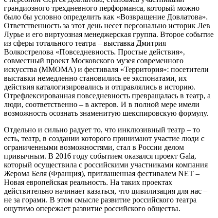
грандиозного трехдневного перформанса, который можно
было бы условно определить как «Возвращение Довлатова».
Ответственность за этот день несет персонально историк Лев
Лурье и его виртуозная менеджерская группа. Второе событие
из сферы тотального театра – выставка Дмитрия
Волкострелова «Повседневность. Простые действия»,
совместный проект Московского музея современного
искусства (ММОМА) и фестиваля «Территория»: посетители
выставки немедленно становились ее экспонатами, их
действия каталогизировались и отправлялись в историю.
Отрефлексированная повседневность превращалась в театр, а
люди, соответственно – в актеров. И в полной мере имели
возможность осознать знаменитую шекспировскую формулу.
Отдельно и сильно радует то, что инклюзивный театр – то
есть, театр, в создании которого принимают участие люди с
ограниченными возможностями, стал в России делом
привычным. В 2016 году событием оказался проект Galа,
который осуществила с российскими участниками компания
Жерома Беля (Франция), приглашенная фестивалем NET –
Новая европейская реальность. На таких проектах
действительно начинает казаться, что цивилизация для нас –
не за горами. В этом смысле развитие российского театра
ощутимо опережает развитие российского общества.