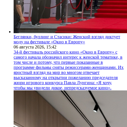
Беглянки, буллинг и Стасики: Женский взгляд диктует
моду на фестивале «Окно в Европу»
06 августа 2026,
15:42
34-й фестиваль российского кино «Окно в Европу» с
самого начала обозначил интерес к женской тематике, в
том числе и потому, что первые показанные в
программе фильмы сняты режиссерами-женщинами. Их
яростный взгляд на мир во многом отвечает
высказанному на открытии пожеланию председателя
жюри игрового конкурса Павла Лунгина: «Я хочу,
чтобы мы увидели дикое, непредсказуемое кино».