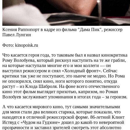
Ксения Раппопорт в кадре из фильма "Дама Пик", режиссер
Павел Лунгин
Фото: kinopoisk.ru
Что касается героя года, то таковым был я назвал кинокритика
Рому Волобуева, который рискнул наступить на те же грабли,
на которые наступали многие его и мои коллеги — он
выступил режиссером и снял «Холодный фронт». Сейчас
критики так уже не поступают, это нынче не модно. Но Рома
не опозорился, снял кино, ноги которого понятно, откуда
растут – из Клода Шаброля. На фоне всего отечественного
кино этот фильм выглядит прихотью, капризом, но Роман
Волобуев заслуживает упоминания в итогах года – за героизм.
А что касается мирового кино, тут самыми значительными
для меня стали два великих старика, которые показали, что
находятся в отличной режиссерской форме. 86-летний Клинт
Иствуд с «Чудом на Гудзоне» дошел до какой-то невероятной
прозрачности и заставил зрителей смотреть этот абсолютно