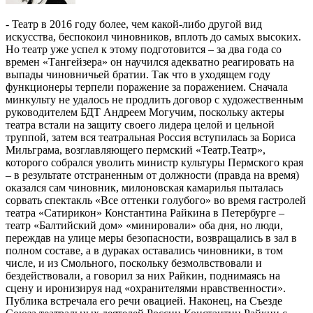
- Театр в 2016 году более, чем какой-либо другой вид
искусства, беспокоил чиновников, вплоть до самых высоких.
Но театр уже успел к этому подготовится – за два года со
времен «Тангейзера» он научился адекватно реагировать на
выпады чиновничьей братии. Так что в уходящем году
функционеры терпели поражение за поражением. Сначала
минкульту не удалось не продлить договор с художественным
руководителем БДТ Андреем Могучим, поскольку актеры
театра встали на защиту своего лидера целой и цельной
труппой, затем вся театральная Россия вступилась за Бориса
Мильграма, возглавляющего пермский «Театр.Театр»,
которого собрался уволить министр культуры Пермского края
– в результате отстраненным от должности (правда на время)
оказался сам чиновник, милоновская камарилья пыталась
сорвать спектакль «Все оттенки голубого» во время гастролей
театра «Сатирикон» Константина Райкина в Петербурге –
театр «Балтийский дом» «минировали» оба дня, но люди,
переждав на улице меры безопасности, возвращались в зал в
полном составе, а в дураках оставались чиновники, в том
числе, и из Смольного, поскольку безмолвствовали и
бездействовали, а говорил за них Райкин, поднимаясь на
сцену и иронизируя над «охранителями нравственности».
Публика встречала его речи овацией. Наконец, на Съезде