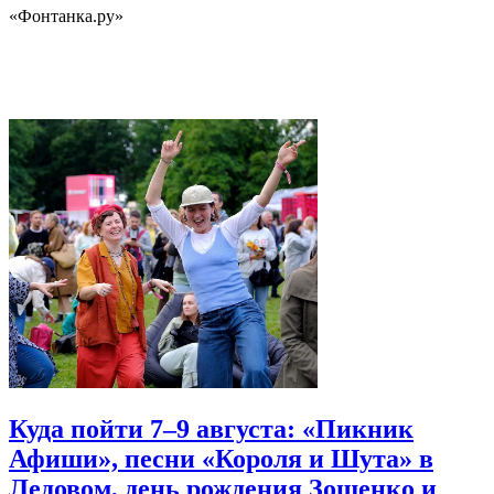
«Фонтанка.ру»
Куда пойти 7–9 августа: «Пикник
Афиши», песни «Короля и Шута» в
Ледовом, день рождения Зощенко и