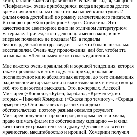
кино, так мне кажется правильным. В начале года я, как фанат
«Ленфильма», очень приободрился, когда впервые за долгое
время появился фильм с логотипом нашей киностудии. И
фильм очень достойный по роману замечательного писателя.
Я говорю про «Контрибуцию» Сергея Снежкина. Это
качественное авантюрное кино на отличном литературном
материале. Причем, что отдельно для меня важно, в нем
впервые появились не подвалы ЧК, а подвалы
белогвардейской контрразведки — так что баланс несколько
восстановлен. Очень жду продолжения: дай бог, чтобы эта
вспышка на «Ленфильме» не оказалась единичной.
Мне кажется очень правильной и хорошей тенденция, которая
также проявилась в этом году: это приход в большое
постановочное кино абсолютных авторов, до того снимавших
радикальное авторское кино и высказывавших в нем до конца
всё, что они хотели высказать. Это, во-первых, Алексей
Мизгирев («Конвой», «Бубен, барабан», «Кремень»), во-
вторых – Николай Хомерики («Сказка про темноту», «Сердца
бумеранг»). Они оказались в разных исходных
обстоятельствах, поэтому разным оказался результат.
Мизгирев получил от продюсеров, которым честь и хвала,
право снимать фильм по собственному сценарию — и снял
качественную романтическую драму «Дуэлянт» со всей ее
мрачностью, масштабностью и иронией. Хомерики получил