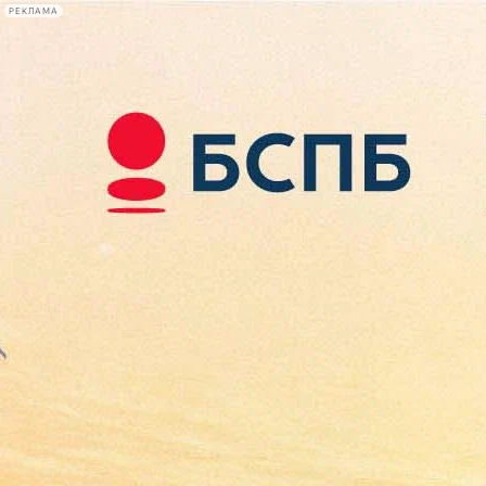
РЕКЛАМА
Афиша Plus
#телегид
Фонтанка.ру
Сегодня:
2026.08.07
16:19
Афиша Plus
кино
спектакли
выставки
концерты
лекции
книги
афиша плюс
новости
+