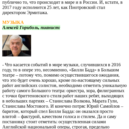
публично то, что происходит в мире и в России. И, кстати, в
2017 году исполнится 25 лет, как Пиотровский стал
директором Эрмитажа.
МУЗЫКА
Алексей Гориболь, пианист:
- Что касается событий в мире музыки, случившихся в 2016
году, то в опере это, несомненно, «Билли Бадд» в Большом
театре – потому что, помимо осуществившегося ожидания,
что это будет очень хорошо, кроме по-настоящему сильных
работ английских солистов, необходимо отметить уникальную
работу самого Большого театра: оркестра, хора, филигранных
с точки бриттеновского стиля работ наших ребят, выходящих
в небольших партиях – Станислава Волкова, Марата Гули,
Станислава Мостового. И конечно потряс Юрий Самойлов –
баритон, который спел Билли Бадда: он оказался просто
влитой – фактурой, качеством голоса и стилем. Да и саму
постановку стоит отметить: осуществленная силами
Английской национальной оперы, строгая, предельно