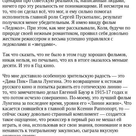
сценарий про советскую реальность, написанный людьми,
ничего про эту реальность не понимающими. И несмотря на
то, что он сделал всё, что мог, и ему сильно помогал
исполнитель главной роли Сергей Пускепалис, результат
получился менее убедительным. Я имею ввиду фильм
«Ледокол». При этом, как мне рассказывали, Коля, будучи по
природе своей нежным романтиком, проявил себя довольно
жестким режиссером и весьма успешно управлялся с
ледоколами и «звездами».
Так что сказать, что не было в этом году хороших фильмов,
никак нельзя, но печально, что их в итоге оказалось меньше
десяти. И это в Год кино.
Что мне доставило особенную зрительскую радость — это
«Дама Пик» Павла Лунгина. Это возвращение к истокам
русского кино и попытка развить его готическую линию —
то, что замечательно делал Евгений Бауэр в 1915-17 годах и
что потом исчезло совершенно. По-моему, это лучший фильм
Лунгина за последнее время, уровня его «Линии жизни». Что
касается снявшейся в главной роли Ксении Раппопорт, то —
сейчас скажу довольно странный комплимент — создается
такое ощущение, что режиссер в первый раз не мешал ей
играть, и она, использовав все свои знания, понимание и всю
ненависть к театральному закулисью, сыграла вкусную
оперную стерву.