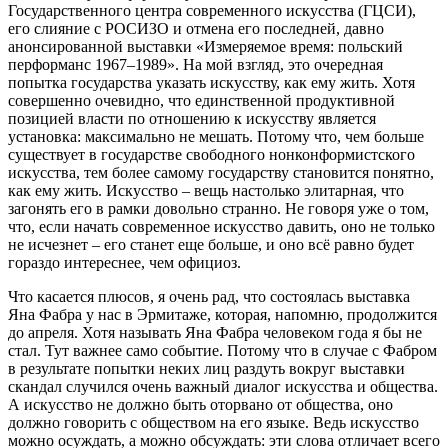
Государственного центра современного искусства (ГЦСИ),
его слияние с РОСИЗО и отмена его последней, давно
анонсированной выставки «Измеряемое время: польский
перформанс 1967–1989». На мой взгляд, это очередная
попытка государства указать искусству, как ему жить. Хотя
совершенно очевидно, что единственной продуктивной
позицией власти по отношению к искусству является
установка: максимально не мешать. Потому что, чем больше
существует в государстве свободного нонконформистского
искусства, тем более самому государству становится понятно,
как ему жить. Искусство – вещь настолько элитарная, что
загонять его в рамки довольно странно. Не говоря уже о том,
что, если начать современное искусство давить, оно не только
не исчезнет – его станет еще больше, и оно всё равно будет
гораздо интереснее, чем официоз.
Что касается плюсов, я очень рад, что состоялась выставка
Яна Фабра у нас в Эрмитаже, которая, напомню, продолжится
до апреля. Хотя называть Яна Фабра человеком года я бы не
стал. Тут важнее само событие. Потому что в случае с Фабром
в результате попытки неких лиц раздуть вокруг выставки
скандал случился очень важный диалог искусства и общества.
А искусство не должно быть оторвано от общества, оно
должно говорить с обществом на его языке. Ведь искусство
можно осуждать, а можно обсуждать: эти слова отличает всего