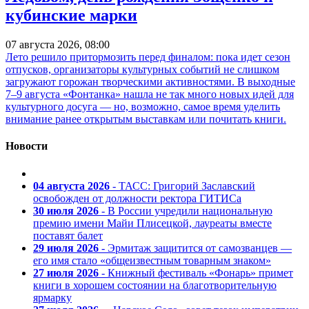
кубинские марки
07 августа 2026, 08:00
Лето решило притормозить перед финалом: пока идет сезон
отпусков, организаторы культурных событий не слишком
загружают горожан творческими активностями. В выходные
7–9 августа «Фонтанка» нашла не так много новых идей для
культурного досуга — но, возможно, самое время уделить
внимание ранее открытым выставкам или почитать книги.
Новости
04 августа 2026
- ТАСС: Григорий Заславский
освобожден от должности ректора ГИТИСа
30 июля 2026
- В России учредили национальную
премию имени Майи Плисецкой, лауреаты вместе
поставят балет
29 июля 2026
- Эрмитаж защитится от самозванцев —
его имя стало «общеизвестным товарным знаком»
27 июля 2026
- Книжный фестиваль «Фонарь» примет
книги в хорошем состоянии на благотворительную
ярмарку