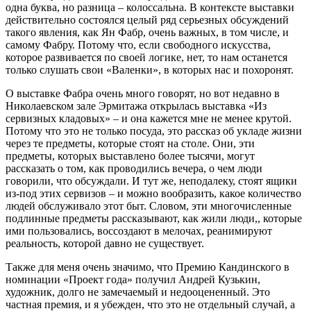
одна буква, но разница – колоссальна. В контексте выставки
действительно состоялся целый ряд серьезных обсуждений
такого явления, как Ян Фабр, очень важных, в том числе, и
самому Фабру. Потому что, если свободного искусства,
которое развивается по своей логике, нет, то нам останется
только слушать свои «Валенки», в которых нас и похоронят.
О выставке Фабра очень много говорят, но вот недавно в
Николаевском зале Эрмитажа открылась выставка «Из
сервизных кладовых» – и она кажется мне не менее крутой.
Потому что это не только посуда, это рассказ об укладе жизни
через те предметы, которые стоят на столе. Они, эти
предметы, которых выставлено более тысячи, могут
рассказать о том, как проводились вечера, о чем люди
говорили, что обсуждали. И тут же, неподалеку, стоят ящики
из-под этих сервизов – и можно вообразить, какое количество
людей обслуживало этот быт. Словом, эти многочисленные
подлинные предметы рассказывают, как жили люди,, которые
ими пользовались, воссоздают в мелочах, реанимируют
реальность, которой давно не существует.
Также для меня очень значимо, что Премию Кандинского в
номинации «Проект года» получил Андрей Кузькин,
художник, долго не замечаемый и недооцененный. Это
частная премия, и я убежден, что это не отдельный случай, а