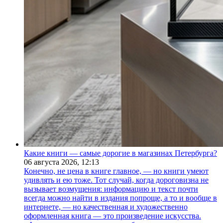
Какие книги — самые дорогие в магазинах Петербурга?
06 августа 2026,
12:13
Конечно, не цена в книге главное, — но книги умеют
удивлять и ею тоже. Тот случай, когда дороговизна не
вызывает возмущения: информацию и текст почти
всегда можно найти в издания попроще, а то и вообще в
интернете, — но качественная и художественно
оформленная книга — это произведение искусства.