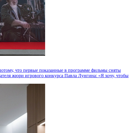
и потому, что первые показанные в программе фильмы сняты
теля жюри игрового конкурса Павла Лунгина: «Я хочу, чтобы