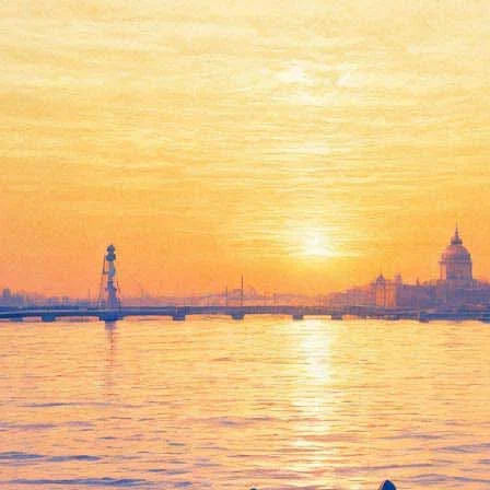
на бис»
цовой площади и не сможет посмотреть сегодня (или хочет посмо
, шоу будет идти с 18.00 до 22.30.
и советскому кино.
Представление продолжается порядка 40 мин