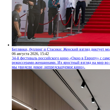
Беглянки, буллинг и Стасики: Женский взгляд диктует м
06 августа 2026,
15:42
34-й фестиваль российского кино «Окно в Европу» с само
режиссерами-женщинами. Их яростный взгляд на мир во 
мы увидели дикое, непредсказуемое кино».