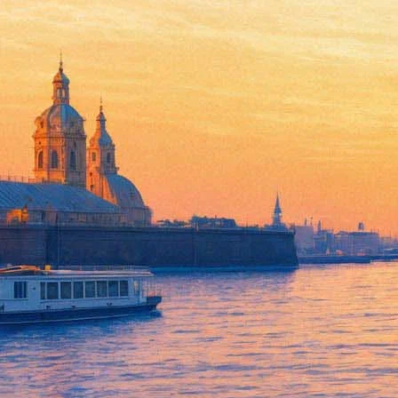
Шоу на Дворцовой повторят «
30 декабря 2016,
12:35
Версия для печати
Те, кто не успел посмотреть новогоднее световое шоу на Двор
будет продлен на один день. 31 декабря, как и в предыдущие дни
Небольшие сюжеты посвящены путешествиям, детским мечтам 