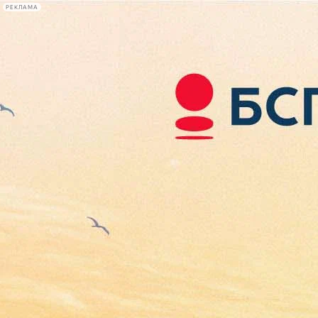
РЕКЛАМА
Афиша Plus
#телегид
Фонтанка.ру
Сегодня:
2026.08.08
11:23
Афиша Plus
кино
спектакли
выставки
концерты
лекции
книги
афиша плюс
новости
+