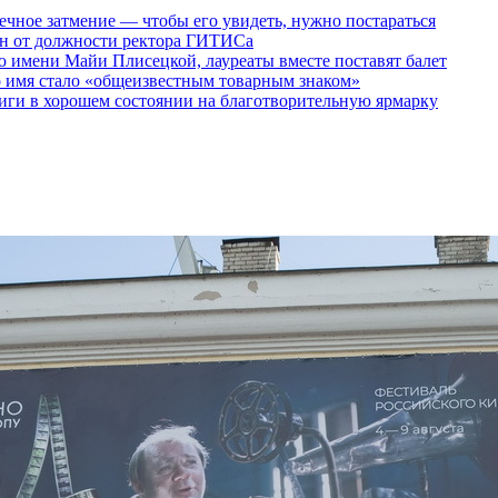
ечное затмение — чтобы его увидеть, нужно постараться
ен от должности ректора ГИТИСа
 имени Майи Плисецкой, лауреаты вместе поставят балет
о имя стало «общеизвестным товарным знаком»
ги в хорошем состоянии на благотворительную ярмарку