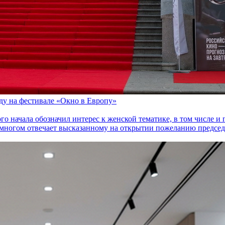
оду на фестивале «Окно в Европу»
го начала обозначил интерес к женской тематике, в том числе 
многом отвечает высказанному на открытии пожеланию председа