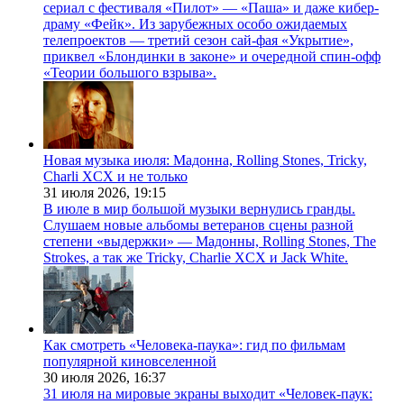
сериал с фестиваля «Пилот» — «Паша» и даже кибер-
драму «Фейк». Из зарубежных особо ожидаемых
телепроектов — третий сезон сай-фая «Укрытие»,
приквел «Блондинки в законе» и очередной спин-офф
«Теории большого взрыва».
Новая музыка июля: Мадонна, Rolling Stones, Tricky,
Charli XCX и не только
31 июля 2026,
19:15
В июле в мир большой музыки вернулись гранды.
Слушаем новые альбомы ветеранов сцены разной
степени «выдержки» — Мадонны, Rolling Stones, The
Strokes, а так же Tricky, Charlie XCX и Jack White.
Как смотреть «Человека-паука»: гид по фильмам
популярной киновселенной
30 июля 2026,
16:37
31 июля на мировые экраны выходит «Человек-паук: