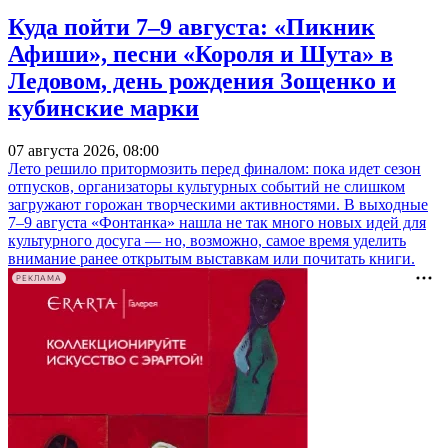
Куда пойти 7–9 августа: «Пикник
Афиши», песни «Короля и Шута» в
Ледовом, день рождения Зощенко и
кубинские марки
07 августа 2026, 08:00
Лето решило притормозить перед финалом: пока идет сезон
отпусков, организаторы культурных событий не слишком
загружают горожан творческими активностями. В выходные
7–9 августа «Фонтанка» нашла не так много новых идей для
культурного досуга — но, возможно, самое время уделить
внимание ранее открытым выставкам или почитать книги.
РЕКЛАМА