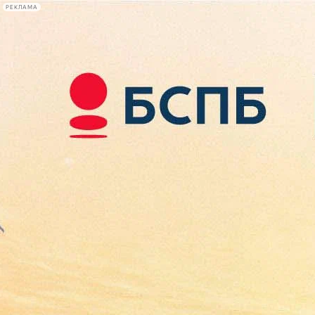
РЕКЛАМА
Афиша Plus
#телегид
Фонтанка.ру
Сегодня:
2026.08.07
13:31
Афиша Plus
кино
спектакли
выставки
концерты
лекции
книги
афиша плюс
новости
+