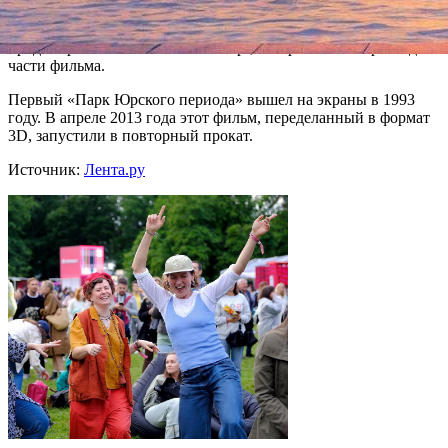
картины выступает Колин Треворроу (Colin Trevorrow), ранее
снимавший только независимое кино. Исполнительным
продюсером стал Стивен Спилберг, который снял первые две
части фильма.
Первый «Парк Юрского периода» вышел на экраны в 1993
году. В апреле 2013 года этот фильм, переделанный в формат
3D, запустили в повторный прокат.
Источник:
Лента.ру