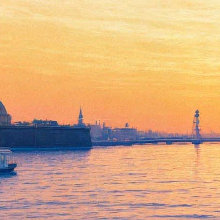
В «Парке Юрского периода
4» появится новый динозавр
05 апреля 2013,
15:40
Версия для печати
В фильме «Парк Юрского периода 4» появится вид
динозавров, которого не было в предыдущих частях. Об этом
газете USA Today заявил палеонтолог Джек Хорнер (Jack
Horner), консультирующий создателей картины.
«Я не могу сказать точно, кто именно это будет. Но после
просмотра фильма вы захотите спать при включенном свете»,
— цитирует издание ученого. Других деталей четвертой
части франшизы газета не приводит.
Как ожидается, «Парк Юрского периода 4» выйдет в прокат
летом 2014 года. Он будет снят в формате 3D. Режиссером