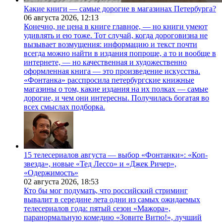
Какие книги — самые дорогие в магазинах Петербурга?
06 августа 2026,
12:13
Конечно, не цена в книге главное, — но книги умеют
удивлять и ею тоже. Тот случай, когда дороговизна не
вызывает возмущения: информацию и текст почти
всегда можно найти в издания попроще, а то и вообще в
интернете, — но качественная и художественно
оформленная книга — это произведение искусства.
«Фонтанка» расспросила петербургские книжные
магазины о том, какие издания на их полках — самые
дорогие, и чем они интересны. Получилась богатая во
всех смыслах подборка.
15 телесериалов августа — выбор «Фонтанки»: «Коп-
звезда», новые «Тед Лессо» и «Джек Ричер»,
«Одержимость»
02 августа 2026,
18:53
Кто бы мог подумать, что российский стриминг
вывалит в середине лета одни из самых ожидаемых
телесериалов года: пятый сезон «Мажора»,
паранормальную комедию «Зовите Витю!», лучший