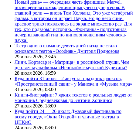
Новый день» — очередная часть франшизы Marvel,
посвящённая похождениям прыгучего супергероя. В
главной роли — вновь Том Холланд. Это уже четвёртый
фильм, в котором он играет Паука. Но до него сине-
красное трико появлялось на экране множество раз. Для
тех, кто подзабыл историю, «Фонтанка» подготовила
исчерпывающий гид по киновоплощениям человека-
паука!
Театр одного шамана: девять дней назад не стало
основателя театра «Особняк» Дмитрия Поднозова
29 июля 2026,
23:45
Линч, Кортасар и «Матрица» в российской глуши. Чем
цепляет мультфильм «Непокой» с музыкой Курехина?
28 июля 2026,
16:59
Куда пойти 31 июля—2 августа: праздник флоксов,
«Пространственный сдвиг» у Манежа и «Музыка мира»
31 июля 2026,
08:00
Книги-биографии: 7 ярких текстов о реальных людях от
монахинь Средневековья до Энтони Хопкинса
27 июля 2026,
18:00
Куда пойти 24 — 26 июля: Джазовый фестиваль по
всему городу, «Окна Открой» и уличные театры в
ЦПКиО
24 июля 2026,
08:00