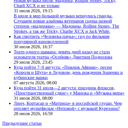
Новая музыка июля: Мадонна, Rolling Stones, Tricky,
Charli XCX и не только
31 июля 2026,
19:15
В июле в мир большой музыки вернулись гранды.
Слушаем новые альбомы ветеранов сцены разной
степени «выдержки» — Мадонны, Rolling Stones, The
Strokes, а так же Tricky, Charlie XCX и Jack White.
Как смотреть «Человека-паука»: гид по фильмам
популярной киновселенной
30 июля 2026,
16:37
Театр одного шамана: девять дней назад не стало
основателя театра «Особняк» Дмитрия Поднозова
29 июля 2026,
23:45
Куда пойти 7–9 августа: «Пикник Афиши», песни
«Короля и Шута» в Ледовом, день рождения Зощенко и
кубинские марки
07 августа 2026,
08:00
Куда пойти 31 июля—2 августа: праздник флоксов,
«Пространственный сдвиг» у Манежа и «Музыка мира»
31 июля 2026,
08:00
Линч, Кортасар и «Матрица» в российской глуши. Чем
цепляет мультфильм «Непокой» с музыкой Курехина?
28 июля 2026,
16:59
Предыдущие статьи