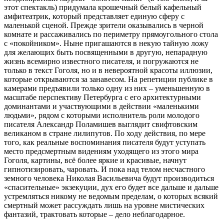
этот спектакль) придумала крошечный белый кафельный
амфитеатрик, который представляет единую сферу с
маленькой сценой. Прежде зрители оказывались в черной
комнате и рассаживались по периметру прямоугольного стола
с «покойником». Ныне пригашаются в некую тайную ложу
для желающих быть посвященными в другую, непарадную
жизнь всемирно известного писателя, и погружаются не
только в текст Гоголя, но и в невероятной красоты иллюзии,
которые открываются за занавесом. На репетиции публике в
камерами предъявили только одну из них – уменьшенную в
масштабе перспективу Петербурга с его архитектурными
доминантами и участвующими в действии «маленькими
людьми», рядом с которыми исполнитель роли молодого
писателя Александр Поламишев выглядит свифтовским
великаном в стране лилипутов. По ходу действия, по мере
того, как реальные воспоминания писателя будут уступать
место предсмертным видениям уходящего из этого мира
Гоголя, картины, всё более яркие и красивые, начнут
гипнотизировать, чаровать. И пока над телом несчастного
земного человека Николая Васильевича будут производиться
«спасительные» экзекуции, дух его будет все дальше и дальше
устремляться никому не ведомым пределам, о которых всякий
смертный может рассуждать лишь на уровне мистических
фантазий, трактовать которые – дело неблагодарное.