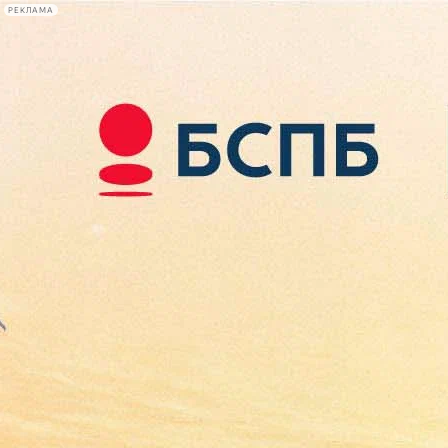
РЕКЛАМА
Афиша Plus
#телегид
Фонтанка.ру
Сегодня:
2026.08.10
11:54
Афиша Plus
кино
спектакли
выставки
концерты
лекции
книги
афиша плюс
новости
+