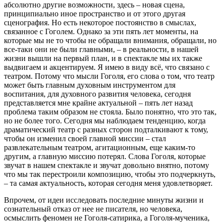
абсолютно другие возможности, здесь – новая сцена,
принципиально иное пространство и от этого другая
сценография. Но есть некоторое постоянство в смыслах,
связанное с Гоголем. Однако за эти пять лет моменты, на
которые мы не то чтобы не обращали внимания, обращали, но
все-таки они не были главными, – в реальности, в нашей
жизни вышли на первый план, и в спектакле мы их также
выдвигаем и акцентируем. Я имею в виду всё, что связано с
театром. Потому что мысли Гоголя, его слова о том, что театр
может быть главным духовным инструментом для
воспитания, для духовного развития человека, сегодня
представляется мне крайне актуальной – пять лет назад
проблема таким образом не стояла. Было понятно, что это так,
но не более того. Сегодня мы наблюдаем тенденцию, когда
драматический театр с разных сторон подталкивают к тому,
чтобы он изменил своей главной миссии – стал
развлекательным театром, агитационным, еще каким-то
другим, а главную миссию потерял. Слова Гоголя, которые
звучат в нашем спектакле и звучат довольно внятно, потому
что мы так перестроили композицию, чтобы это подчеркнуть,
– та самая актуальность, которая сегодня меня удовлетворяет.
Впрочем, от идеи исследовать последние минуты жизни и
сознательный отказ от нее не писателя, но человека,
осмыслить феномен не Гоголя-сатирика, а Гоголя-мученика,