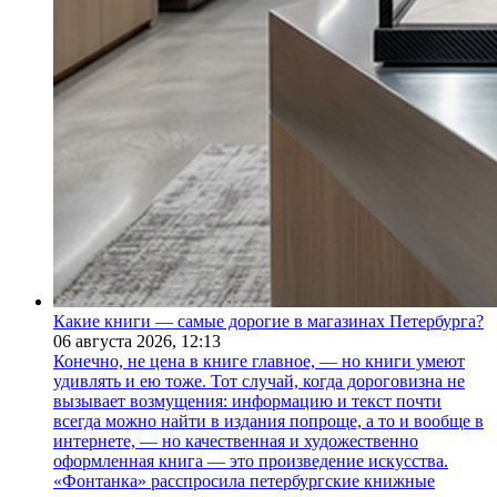
Какие книги — самые дорогие в магазинах Петербурга?
06 августа 2026,
12:13
Конечно, не цена в книге главное, — но книги умеют
удивлять и ею тоже. Тот случай, когда дороговизна не
вызывает возмущения: информацию и текст почти
всегда можно найти в издания попроще, а то и вообще в
интернете, — но качественная и художественно
оформленная книга — это произведение искусства.
«Фонтанка» расспросила петербургские книжные