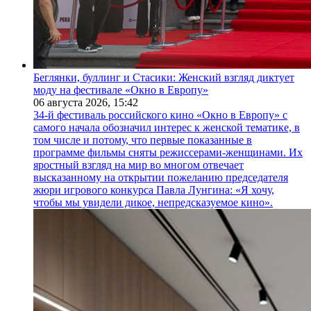
Беглянки, буллинг и Стасики: Женский взгляд диктует
моду на фестивале «Окно в Европу»
06 августа 2026,
15:42
34-й фестиваль российского кино «Окно в Европу» с
самого начала обозначил интерес к женской тематике, в
том числе и потому, что первые показанные в
программе фильмы сняты режиссерами-женщинами. Их
яростный взгляд на мир во многом отвечает
высказанному на открытии пожеланию председателя
жюри игрового конкурса Павла Лунгина: «Я хочу,
чтобы мы увидели дикое, непредсказуемое кино».