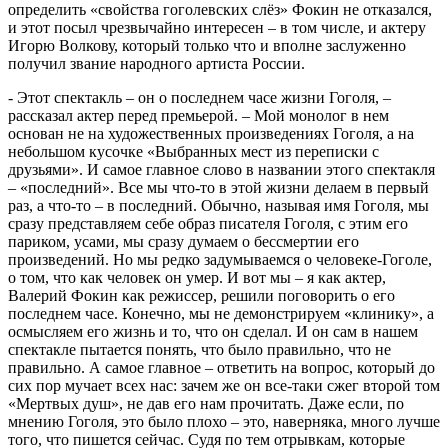
определить «свойства гоголевских слёз» Фокин не отказался,
и этот посыл чрезвычайно интересен – в том числе, и актеру
Игорю Волкову, который только что и вполне заслуженно
получил звание народного артиста России.
- Этот спектакль – он о последнем часе жизни Гоголя, –
рассказал актер перед премьерой. – Мой монолог в нем
основан не на художественных произведениях Гоголя, а на
небольшом кусочке «Выбранных мест из переписки с
друзьями». И самое главное слово в названии этого спектакля
– «последний». Все мы что-то в этой жизни делаем в первый
раз, а что-то – в последний. Обычно, называя имя Гоголя, мы
сразу представляем себе образ писателя Гоголя, с этим его
париком, усами, мы сразу думаем о бессмертии его
произведений. Но мы редко задумываемся о человеке-Гоголе,
о том, что как человек он умер. И вот мы – я как актер,
Валерий Фокин как режиссер, решили поговорить о его
последнем часе. Конечно, мы не демонстрируем «клинику», а
осмысляем его жизнь и то, что он сделал. И он сам в нашем
спектакле пытается понять, что было правильно, что не
правильно. А самое главное – ответить на вопрос, который до
сих пор мучает всех нас: зачем же он все-таки сжег второй том
«Мертвых душ», не дав его нам прочитать. Даже если, по
мнению Гоголя, это было плохо – это, наверняка, много лучше
того, что пишется сейчас. Судя по тем отрывкам, которые