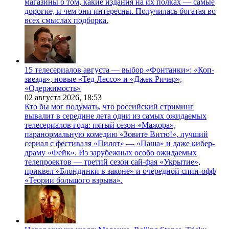
магазины о том, какие издания на их полках — самые
дорогие, и чем они интересны. Получилась богатая во
всех смыслах подборка.
15 телесериалов августа — выбор «Фонтанки»: «Коп-
звезда», новые «Тед Лессо» и «Джек Ричер»,
«Одержимость»
02 августа 2026,
18:53
Кто бы мог подумать, что российский стриминг
вывалит в середине лета одни из самых ожидаемых
телесериалов года: пятый сезон «Мажора»,
паранормальную комедию «Зовите Витю!», лучший
сериал с фестиваля «Пилот» — «Паша» и даже кибер-
драму «Фейк». Из зарубежных особо ожидаемых
телепроектов — третий сезон сай-фая «Укрытие»,
приквел «Блондинки в законе» и очередной спин-офф
«Теории большого взрыва».