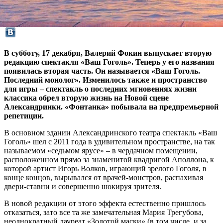
В субботу, 17 декабря, Валерий Фокин выпускает вторую
редакцию спектакля «Ваш Гоголь». Теперь у его названия
появилась вторая часть. Он называется «Ваш Гоголь.
Последний монолог». Изменилось также и пространство
для игры – спектакль о последних мгновениях жизни
классика обрел вторую жизнь на Новой сцене
Александринки. «Фонтанка» побывала на предпремьерной
репетиции.
В основном здании Александринского театра спектакль «Ваш
Гоголь» шел с 2011 года в удивительном пространстве, на так
называемом «седьмом ярусе» – в чердачном помещении,
расположенном прямо за знаменитой квадригой Аполлона, к
которой артист Игорь Волков, играющий зрелого Гоголя, в
конце концов, вырывался от врачей-монстров, распахивая
двери-ставни и совершенно шокируя зрителя.
В новой редакции от этого эффекта естественно пришлось
отказаться, зато все та же замечательная Мария Трегубова,
неоднократный лауреат «Золотой маски» (в том числе, и за