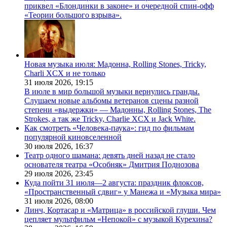
приквел «Блондинки в законе» и очередной спин-офф
«Теории большого взрыва».
Новая музыка июля: Мадонна, Rolling Stones, Tricky,
Charli XCX и не только
31 июля 2026,
19:15
В июле в мир большой музыки вернулись гранды.
Слушаем новые альбомы ветеранов сцены разной
степени «выдержки» — Мадонны, Rolling Stones, The
Strokes, а так же Tricky, Charlie XCX и Jack White.
Как смотреть «Человека-паука»: гид по фильмам
популярной киновселенной
30 июля 2026,
16:37
Театр одного шамана: девять дней назад не стало
основателя театра «Особняк» Дмитрия Поднозова
29 июля 2026,
23:45
Куда пойти 31 июля—2 августа: праздник флоксов,
«Пространственный сдвиг» у Манежа и «Музыка мира»
31 июля 2026,
08:00
Линч, Кортасар и «Матрица» в российской глуши. Чем
цепляет мультфильм «Непокой» с музыкой Курехина?