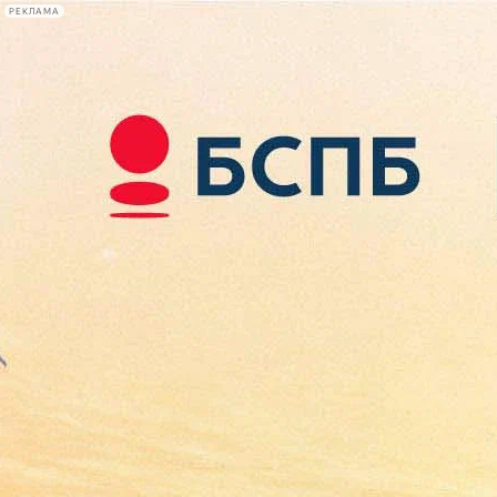
РЕКЛАМА
Афиша Plus
#телегид
Фонтанка.ру
Сегодня:
2026.08.08
05:40
Афиша Plus
кино
спектакли
выставки
концерты
лекции
книги
афиша плюс
новости
+