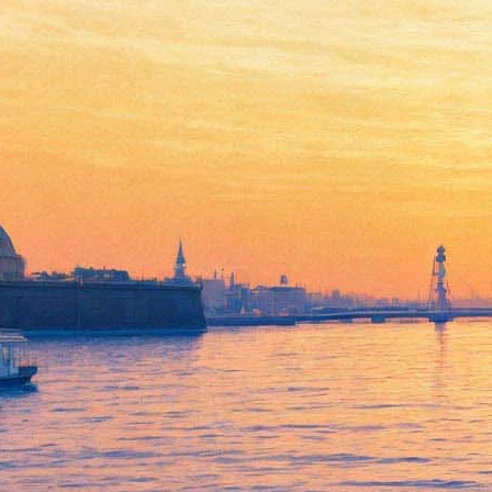
Статуэтка кота Фунтика
вернется на улицу Якубовича
только весной
14 декабря 2016,
12:57
Версия для печати
Как сообщили «Фонтанке» в котокафе «Республика кошек»,
сроки возвращения памятника котенку Фунтику, который
стоял перед входом в заведение, изменились. Первоначально
планировалось, что он будет заново установлен после
небольшой реставрации буквально через день после попытки
его
похищения
. Однако теперь в администрации
«Республики» говорят, что любимец детей вернется на место
лишь весной.
Связано это с подготовкой фундамента, для успешного