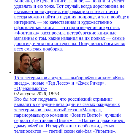
Конечно, не цена в книге главное, — но книги умеют
удивлять и ею тоже. Тот случай, когда дороговизна не
вызывает возмущения: информацию и текст почти
всегда можно найти в издания попроще, а то и вообще в
интернете, — но качественная и художественно
оформленная книга — это произведение искусства.
«Фонтанка» расспросила петербургские книжные
магазины о том, какие издания на их полках — самые
дорогие, и чем они интересны. Получилась богатая во
всех смыслах подборка.
15 телесериалов августа — выбор «Фонтанки»: «Коп-
звезда», новые «Тед Лессо» и «Джек Ричер»,
«Одержимость»
02 августа 2026,
18:53
Кто бы мог подумать, что российский стриминг
вывалит в середине лета одни из самых ожидаемых
телесериалов года: пятый сезон «Мажора»,
паранормальную комедию «Зовите Витю!», лучший
сериал с фестиваля «Пилот» — «Паша» и даже кибер-
драму «Фейк». Из зарубежных особо ожидаемых
телепроектов — третий сезон сай-фая «Укрытие»,