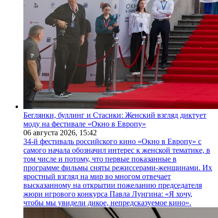
Беглянки, буллинг и Стасики: Женский взгляд диктует
моду на фестивале «Окно в Европу»
06 августа 2026,
15:42
34-й фестиваль российского кино «Окно в Европу» с
самого начала обозначил интерес к женской тематике, в
том числе и потому, что первые показанные в
программе фильмы сняты режиссерами-женщинами. Их
яростный взгляд на мир во многом отвечает
высказанному на открытии пожеланию председателя
жюри игрового конкурса Павла Лунгина: «Я хочу,
чтобы мы увидели дикое, непредсказуемое кино».