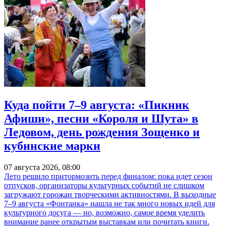
Куда пойти 7–9 августа: «Пикник
Афиши», песни «Короля и Шута» в
Ледовом, день рождения Зощенко и
кубинские марки
07 августа 2026, 08:00
Лето решило притормозить перед финалом: пока идет сезон
отпусков, организаторы культурных событий не слишком
загружают горожан творческими активностями. В выходные
7–9 августа «Фонтанка» нашла не так много новых идей для
культурного досуга — но, возможно, самое время уделить
внимание ранее открытым выставкам или почитать книги.