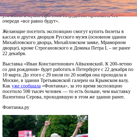
«Система не до конца отработана: все равно при покупке
электронного билета необходимо получать билет в кассе», –
уточнили в музее. При этом сотрудники признают, что
очереди «все равно будут».
Желающие посетить экспозицию cмогут купить билеты в
кассах и других дворцов Русского музея (основном здании
Михайловского дворца, Михайловском замке, Мраморном
дворце), кроме Строгановского и Домика Петра I, – не ранее
22 декабря.
Выставка «Иван Константинович Айвазовский. К 200-летию
со дня рождения» будет работать в Петербурге с 22 декабря по
10 марта. До этого с 29 июля по 20 ноября она проходила в
Москве, в здании Третьяковской галереи на Крымском валу.
Как
уже сообщала
«Фонтанка», за это время экспозицию
посетило 598 тысяч человек — то есть больше, чем выставку
Валентина Серова, проходившую в этом же здании ранее.
Фонтанка.ру