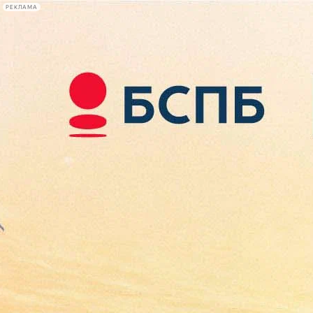
РЕКЛАМА
Афиша Plus
#телегид
Фонтанка.ру
Сегодня:
2026.08.07
15:46
Афиша Plus
кино
спектакли
выставки
концерты
лекции
книги
афиша плюс
новости
+