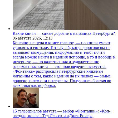
Какие книги — самые дорогие в магазинах Петербурга?
06 августа 2026,
12:13
Конечно, не цена в книге главное, — но книги умеют
удивлять и ею тоже. Тот случай, когда дороговизна не
вызывает возмущения: информацию и текст почти
всегда можно найти в издания попроще, а то и вообще в
интернете, — но качественная и художественно
оформленная книга — это произведение искусства.
«Фонтанка» расспросила петербургские книжные
магазины о том, какие издания на их полках — самые
дорогие, и чем они интересны. Получилась богатая во
всех смыслах подборка.
15 телесериалов августа — выбор «Фонтанки»: «Коп-
звезда», новые «Тед Лессо» и «Джек Ричер»,