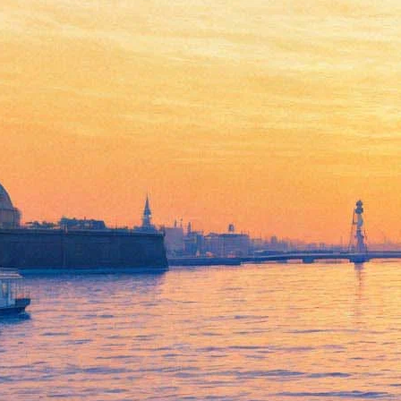
Русский музей не будет
продавать онлайн-билеты на
выставку Айвазовского
13 декабря 2016,
12:58
Версия для печати
Государственный Русский музей не будет вести продажу
электронных билетов на выставку Ивана Айвазовского,
которая с 22 декабря откроется в Корпусе Бенуа. Как пояснили
«Фонтанке» в пресс-службе учреждения, сервис продажи
онлайн-билетов в музее в принципе был запущен только 23
сентября, и опыта продажи билетов на отдельные выставки у
них еще не было. Всего с момента запуска услуги опцией
покупки билетов на сайте воспользовались полторы тысячи
человек (по всем филиалам).