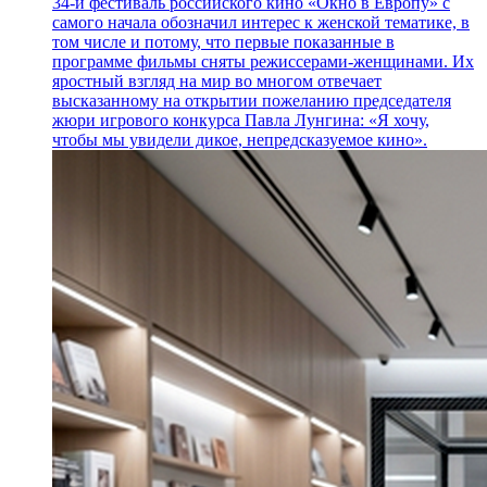
34-й фестиваль российского кино «Окно в Европу» с
самого начала обозначил интерес к женской тематике, в
том числе и потому, что первые показанные в
программе фильмы сняты режиссерами-женщинами. Их
яростный взгляд на мир во многом отвечает
высказанному на открытии пожеланию председателя
жюри игрового конкурса Павла Лунгина: «Я хочу,
чтобы мы увидели дикое, непредсказуемое кино».