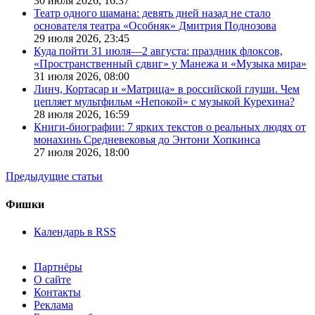
30 июля 2026,
16:37
Театр одного шамана: девять дней назад не стало
основателя театра «Особняк» Дмитрия Поднозова
29 июля 2026,
23:45
Куда пойти 31 июля—2 августа: праздник флоксов,
«Пространственный сдвиг» у Манежа и «Музыка мира»
31 июля 2026,
08:00
Линч, Кортасар и «Матрица» в российской глуши. Чем
цепляет мультфильм «Непокой» с музыкой Курехина?
28 июля 2026,
16:59
Книги-биографии: 7 ярких текстов о реальных людях от
монахинь Средневековья до Энтони Хопкинса
27 июля 2026,
18:00
Предыдущие статьи
Фишки
Календарь в RSS
Партнёры
О сайте
Контакты
Реклама