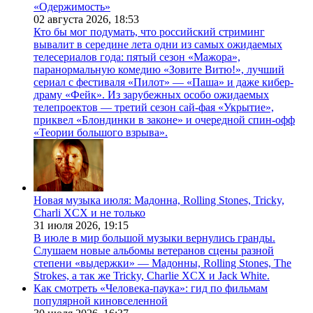
«Одержимость»
02 августа 2026,
18:53
Кто бы мог подумать, что российский стриминг
вывалит в середине лета одни из самых ожидаемых
телесериалов года: пятый сезон «Мажора»,
паранормальную комедию «Зовите Витю!», лучший
сериал с фестиваля «Пилот» — «Паша» и даже кибер-
драму «Фейк». Из зарубежных особо ожидаемых
телепроектов — третий сезон сай-фая «Укрытие»,
приквел «Блондинки в законе» и очередной спин-офф
«Теории большого взрыва».
Новая музыка июля: Мадонна, Rolling Stones, Tricky,
Charli XCX и не только
31 июля 2026,
19:15
В июле в мир большой музыки вернулись гранды.
Слушаем новые альбомы ветеранов сцены разной
степени «выдержки» — Мадонны, Rolling Stones, The
Strokes, а так же Tricky, Charlie XCX и Jack White.
Как смотреть «Человека-паука»: гид по фильмам
популярной киновселенной