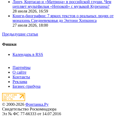
Линч, Кортасар и «Матрица» в российской глуши. Чем
цепляет мультфильм «Непокой» с музыкой Курехина?
28 июля 2026,
16:59
Книги-биографии: 7 ярких текстов о реальных людях от
монахинь Средневековья до Энтони Хопкинса
27 июля 2026,
18:00
Предыдущие статьи
Фишки
Календарь в RSS
Партнёры
О сайте
Контакты
Реклама
Бизнес-трибуна
© 2000-2026
Фонтанка.Ру
Свидетельство Роскомнадзора
Эл № ФС 77-66333 от 14.07.2016