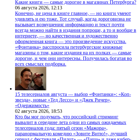
Какие книги — самые дорогие в магазинах Петербурга?
06 августа 2026,
12:13
Конечно, не цена в книге главное, — но книги умеют
удивлять и ею тоже. Тот случай, когда дороговизна не
вызывает возмущения: информацию и текст почти
всегда можно найти в издания попроще, а то и вообще в
интернете, — но качественная и художественно
оформленная книга — это произведение искусства.
«Фонтанка» расспросила петербургские книжные
магазины о том, какие издания на их полках — самые
дорогие, и чем они интересны. Получилась богатая во
всех смыслах подборка.
15 телесериалов августа — выбор «Фонтанки»: «Коп-
звезда», новые «Тед Лессо» и «Джек Ричер»,
«Одержимость»
02 августа 2026,
18:53
Кто бы мог подумать, что российский стриминг
вывалит в середине лета одни из самых ожидаемых
телесериалов года: пятый сезон «Мажора»,
паранормальную комедию «Зовите Витю!», лучший
сериал с фестиваля «Пилот» — «Паша» и даже кибер-