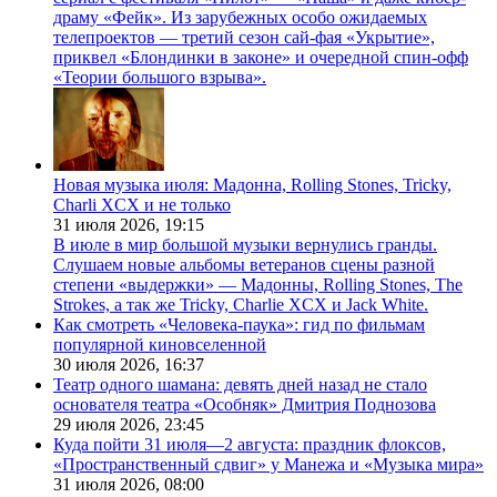
драму «Фейк». Из зарубежных особо ожидаемых
телепроектов — третий сезон сай-фая «Укрытие»,
приквел «Блондинки в законе» и очередной спин-офф
«Теории большого взрыва».
Новая музыка июля: Мадонна, Rolling Stones, Tricky,
Charli XCX и не только
31 июля 2026,
19:15
В июле в мир большой музыки вернулись гранды.
Слушаем новые альбомы ветеранов сцены разной
степени «выдержки» — Мадонны, Rolling Stones, The
Strokes, а так же Tricky, Charlie XCX и Jack White.
Как смотреть «Человека-паука»: гид по фильмам
популярной киновселенной
30 июля 2026,
16:37
Театр одного шамана: девять дней назад не стало
основателя театра «Особняк» Дмитрия Поднозова
29 июля 2026,
23:45
Куда пойти 31 июля—2 августа: праздник флоксов,
«Пространственный сдвиг» у Манежа и «Музыка мира»
31 июля 2026,
08:00