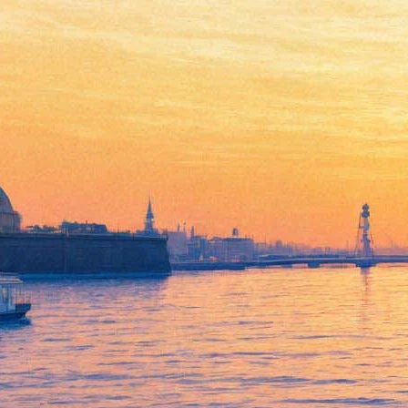
«Музейный Олимп» вручили
«Авроре»
04 декабря 2016,
02:12
Версия для печати
В завершении Санкт-Петербургского международного форума
прошло вручение профессиональной премии в области
музейного дела «Музейный Олимп». По традиции, церемония
награждения прошла в музее-победителе премии прошлого
года в номинации «Музей года», а им был Государственный
Эрмитаж.
Судя по всему, в следующем году музейщикам свой праздник
доведется отмечать, как бы двусмысленно это ни прозвучало,
на «Авроре». Ведь именно этот филиал принес победу
Центральному военно-морскому музею в нынешнем году.
Причем как в главной номинации, «Музей года», так и при