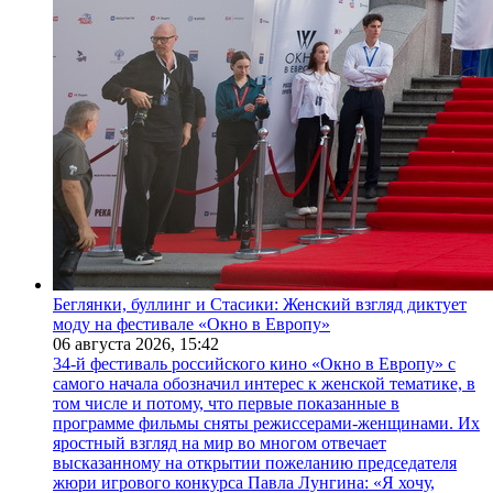
Беглянки, буллинг и Стасики: Женский взгляд диктует
моду на фестивале «Окно в Европу»
06 августа 2026,
15:42
34-й фестиваль российского кино «Окно в Европу» с
самого начала обозначил интерес к женской тематике, в
том числе и потому, что первые показанные в
программе фильмы сняты режиссерами-женщинами. Их
яростный взгляд на мир во многом отвечает
высказанному на открытии пожеланию председателя
жюри игрового конкурса Павла Лунгина: «Я хочу,