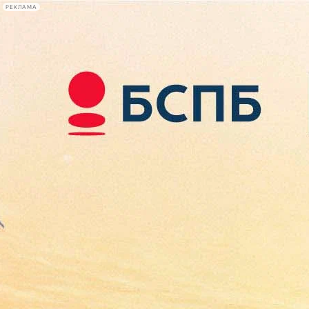
РЕКЛАМА
Афиша Plus
#телегид
Фонтанка.ру
Сегодня:
2026.08.08
09:17
Афиша Plus
кино
спектакли
выставки
концерты
лекции
книги
афиша плюс
новости
+