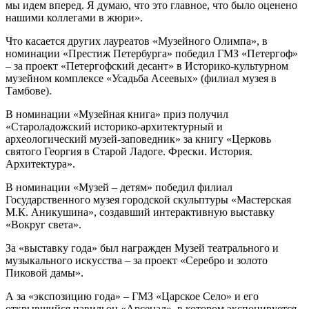
мы идем вперед. Я думаю, что это главное, что было оценено
нашими коллегами в жюри».
Что касается других лауреатов «Музейного Олимпа», в
номинации «Престиж Петербурга» победил ГМЗ «Петергоф»
– за проект «Петергофский десант» в Историко-культурном
музейном комплексе «Усадьба Асеевых» (филиал музея в
Тамбове).
В номинации «Музейная книга» приз получил
«Староладожский историко-архитектурный и
археологический музей-заповедник» за книгу «Церковь
святого Георгия в Старой Ладоге. Фрески. История.
Архитектура».
В номинации «Музей – детям» победил филиал
Государственного музея городской скульптуры «Мастерская
М.К. Аникушина», создавший интерактивную выставку
«Вокруг света».
За «выставку года» был награжден Музей театрального и
музыкального искусства – за проект «Серебро и золото
Пиковой дамы».
А за «экспозицию года» – ГМЗ «Царское Село» и его
открывшийся павильон «Арсенал», в котором экспонируется