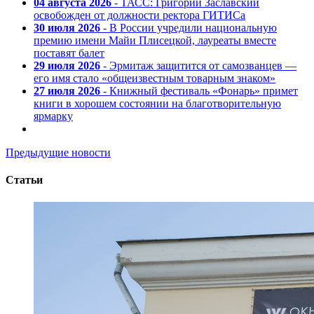
04 августа 2026
- ТАСС: Григорий Заславский
освобожден от должности ректора ГИТИСа
30 июля 2026
- В России учредили национальную
премию имени Майи Плисецкой, лауреаты вместе
поставят балет
29 июля 2026
- Эрмитаж защитится от самозванцев —
его имя стало «общеизвестным товарным знаком»
27 июля 2026
- Книжный фестиваль «Фонарь» примет
книги в хорошем состоянии на благотворительную
ярмарку
Предыдущие новости
Статьи