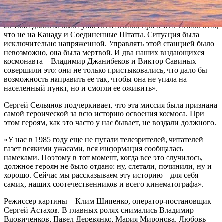
«Салют-7» потеряла всякую жизненную силу, превратившись
в кусок металла – она не отвечала ни на какие команды. И эти
20 тонн должны были упасть на Землю, причем не исключено,
что не на Канаду и Соединенные Штаты. Ситуация была
исключительно напряженной. Управлять этой станцией было
невозможно, она была мертвой. И два наших выдающихся
космонавта – Владимир Джанибеков и Виктор Савиных –
совершили это: они не только пристыковались, что дало бы
возможность направить ее так, чтобы она не упала на
населенный пункт, но и смогли ее оживить».
Сергей Сельянов подчеркивает, что эта миссия была признана
самой героической за всю историю освоения космоса. При
этом героям, как это часто у нас бывает, не воздали должного.
«У нас в 1985 году еще не пугали телезрителей, читателей
газет всякими ужасами, вся информация сообщалась
намеками. Поэтому в тот момент, когда все это случилось,
должное героям не было отдано: ну, слетали, починили, ну и
хорошо. Сейчас мы рассказываем эту историю – для себя
самих, наших соотечественников и всего кинематографа».
Режиссер картины – Клим Шипенко, оператор-постановщик –
Сергей Астахов. В главных ролях снимались Владимир
Вдовиченков, Павел Деревянко, Мария Миронова, Любовь