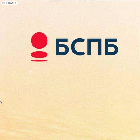
РЕКЛАМА
Афиша Plus
#телегид
Фонтанка.ру
Сегодня:
2026.08.08
06:55
Афиша Plus
кино
спектакли
выставки
концерты
лекции
книги
афиша плюс
новости
+