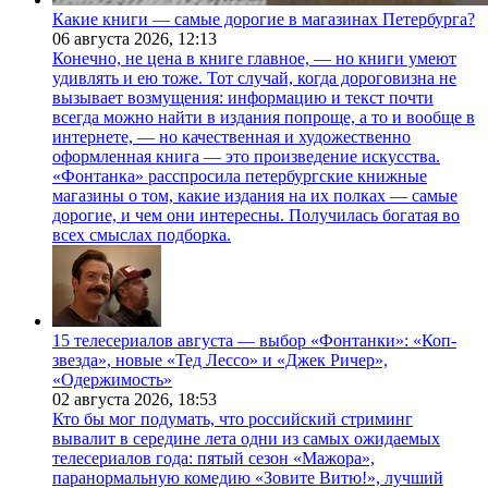
Какие книги — самые дорогие в магазинах Петербурга?
06 августа 2026,
12:13
Конечно, не цена в книге главное, — но книги умеют
удивлять и ею тоже. Тот случай, когда дороговизна не
вызывает возмущения: информацию и текст почти
всегда можно найти в издания попроще, а то и вообще в
интернете, — но качественная и художественно
оформленная книга — это произведение искусства.
«Фонтанка» расспросила петербургские книжные
магазины о том, какие издания на их полках — самые
дорогие, и чем они интересны. Получилась богатая во
всех смыслах подборка.
15 телесериалов августа — выбор «Фонтанки»: «Коп-
звезда», новые «Тед Лессо» и «Джек Ричер»,
«Одержимость»
02 августа 2026,
18:53
Кто бы мог подумать, что российский стриминг
вывалит в середине лета одни из самых ожидаемых
телесериалов года: пятый сезон «Мажора»,
паранормальную комедию «Зовите Витю!», лучший