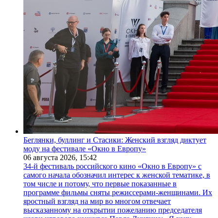
Беглянки, буллинг и Стасики: Женский взгляд диктует
моду на фестивале «Окно в Европу»
06 августа 2026,
15:42
34-й фестиваль российского кино «Окно в Европу» с
самого начала обозначил интерес к женской тематике, в
том числе и потому, что первые показанные в
программе фильмы сняты режиссерами-женщинами. Их
яростный взгляд на мир во многом отвечает
высказанному на открытии пожеланию председателя