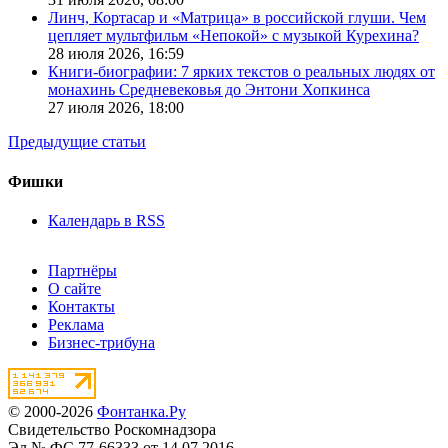
Линч, Кортасар и «Матрица» в российской глуши. Чем
цепляет мультфильм «Непокой» с музыкой Курехина?
28 июля 2026,
16:59
Книги-биографии: 7 ярких текстов о реальных людях от
монахинь Средневековья до Энтони Хопкинса
27 июля 2026,
18:00
Предыдущие статьи
Фишки
Календарь в RSS
Партнёры
О сайте
Контакты
Реклама
Бизнес-трибуна
© 2000-2026
Фонтанка.Ру
Свидетельство Роскомнадзора
Эл № ФС 77-66333 от 14.07.2016