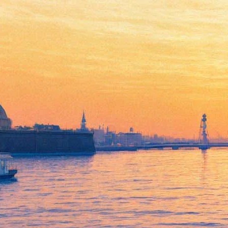
Фильм-катастрофа о
космической станции
«Салют-7» выйдет на экраны
6 апреля
03 декабря 2016,
17:32
Версия для печати
В рамках Санкт-Петербургского международного культурного
форума глава студии СТВ продюсер Сергей Сельянов
представил фильм-катастрофу, который российские зрители
смогут посмотреть, начиная с 6 апреля.
«Фильм основан на реальных событиях, – предупредил
Сельянов. – 1985 год, время Горбачева, «звездные войны» с
американцами, Рейган… В это время наша станция