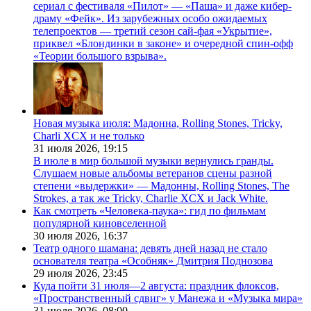
сериал с фестиваля «Пилот» — «Паша» и даже кибер-
драму «Фейк». Из зарубежных особо ожидаемых
телепроектов — третий сезон сай-фая «Укрытие»,
приквел «Блондинки в законе» и очередной спин-офф
«Теории большого взрыва».
Новая музыка июля: Мадонна, Rolling Stones, Tricky,
Charli XCX и не только
31 июля 2026,
19:15
В июле в мир большой музыки вернулись гранды.
Слушаем новые альбомы ветеранов сцены разной
степени «выдержки» — Мадонны, Rolling Stones, The
Strokes, а так же Tricky, Charlie XCX и Jack White.
Как смотреть «Человека-паука»: гид по фильмам
популярной киновселенной
30 июля 2026,
16:37
Театр одного шамана: девять дней назад не стало
основателя театра «Особняк» Дмитрия Поднозова
29 июля 2026,
23:45
Куда пойти 31 июля—2 августа: праздник флоксов,
«Пространственный сдвиг» у Манежа и «Музыка мира»
31 июля 2026,
08:00