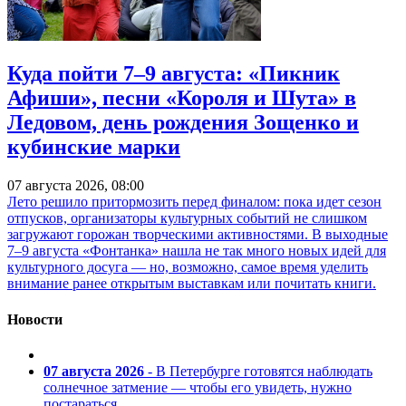
Куда пойти 7–9 августа: «Пикник
Афиши», песни «Короля и Шута» в
Ледовом, день рождения Зощенко и
кубинские марки
07 августа 2026, 08:00
Лето решило притормозить перед финалом: пока идет сезон
отпусков, организаторы культурных событий не слишком
загружают горожан творческими активностями. В выходные
7–9 августа «Фонтанка» нашла не так много новых идей для
культурного досуга — но, возможно, самое время уделить
внимание ранее открытым выставкам или почитать книги.
Новости
07 августа 2026
- В Петербурге готовятся наблюдать
солнечное затмение — чтобы его увидеть, нужно
постараться