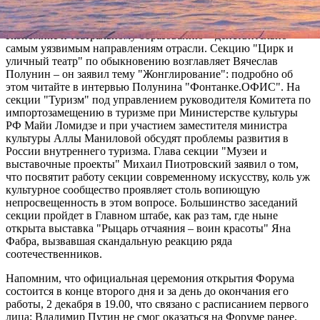
возглавляет генеральный директор Большого театра России
Владимир Урин, и она нынче будет посвящена театральной
экономике и театральному образованию – действительно
самым уязвимым направлениям отрасли. Секцию "Цирк и
уличный театр" по обыкновению возглавляет Вячеслав
Полунин – он заявил тему "Жонглирование": подробно об
этом читайте в интервью Полунина "Фонтанке.ОФИС". На
секции "Туризм" под управлением руководителя Комитета по
импортозамещению в туризме при Министерстве культуры
РФ Майи Ломидзе и при участием заместителя министра
культуры Аллы Маниловой обсудят проблемы развития в
России внутреннего туризма. Глава секции "Музеи и
выставочные проекты" Михаил Пиотровский заявил о том,
что посвятит работу секции современному искусству, коль уж
культурное сообщество проявляет столь вопиющую
непросвещенность в этом вопросе. Большинство заседаний
секции пройдет в Главном штабе, как раз там, где ныне
открыта выставка "Рыцарь отчаяния – воин красоты" Яна
Фабра, вызвавшая скандальную реакцию ряда
соотечественников.
Напомним, что официальная церемония открытия Форума
состоится в конце второго дня и за день до окончания его
работы, 2 декабря в 19.00, что связано с расписанием первого
лица: Владимир Путин не смог оказаться на Форуме ранее.