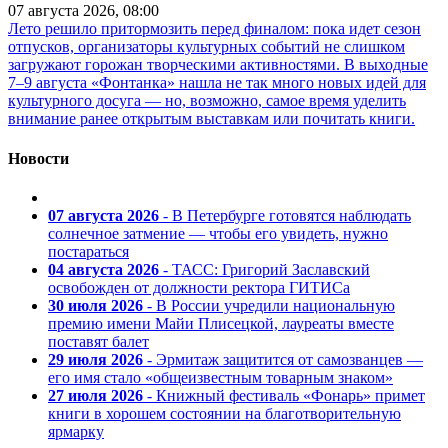
07 августа 2026, 08:00
Лето решило притормозить перед финалом: пока идет сезон
отпусков, организаторы культурных событий не слишком
загружают горожан творческими активностями. В выходные
7–9 августа «Фонтанка» нашла не так много новых идей для
культурного досуга — но, возможно, самое время уделить
внимание ранее открытым выставкам или почитать книги.
Новости
07 августа 2026
- В Петербурге готовятся наблюдать
солнечное затмение — чтобы его увидеть, нужно
постараться
04 августа 2026
- ТАСС: Григорий Заславский
освобожден от должности ректора ГИТИСа
30 июля 2026
- В России учредили национальную
премию имени Майи Плисецкой, лауреаты вместе
поставят балет
29 июля 2026
- Эрмитаж защитится от самозванцев —
его имя стало «общеизвестным товарным знаком»
27 июля 2026
- Книжный фестиваль «Фонарь» примет
книги в хорошем состоянии на благотворительную
ярмарку