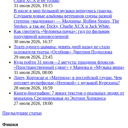
Charli XCX и не только
31 июля 2026,
19:15
В июле в мир большой музыки вернулись гранды.
Слушаем новые альбомы ветеранов сцены разной
степени «выдержки» — Мадонны, Rolling Stones, The
Strokes, а так же Tricky, Charlie XCX и Jack White.
Как смотреть «Человека-паука»: гид по фильмам
популярной киновселенной
30 июля 2026,
16:37
Театр одного шамана: девять дней назад не стало
основателя театра «Особняк» Дмитрия Поднозова
29 июля 2026,
23:45
Куда пойти 31 июля—2 августа: праздник флоксов,
«Пространственный сдвиг» у Манежа и «Музыка мира»
31 июля 2026,
08:00
Линч, Кортасар и «Матрица» в российской глуши. Чем
цепляет мультфильм «Непокой» с музыкой Курехина?
28 июля 2026,
16:59
Книги-биографии: 7 ярких текстов о реальных людях от
монахинь Средневековья до Энтони Хопкинса
27 июля 2026,
18:00
Предыдущие статьи
Фишки