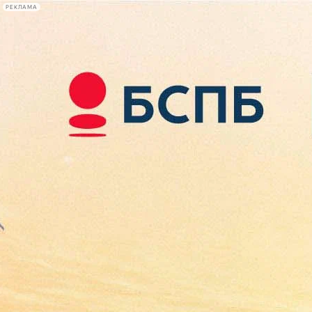
РЕКЛАМА
Афиша Plus
#телегид
Фонтанка.ру
Сегодня:
2026.08.09
17:00
Афиша Plus
кино
спектакли
выставки
концерты
лекции
книги
афиша плюс
новости
+