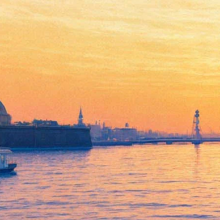
Культурный форум посетят
20 тысяч человек
01 декабря 2016,
12:19
Версия для печати
Эту цифру в приветственном слове по поводу открытия
Пятого международного Санкт-Петербургского культурного
форума сегодня в приветственной речи озвучит гостям и
журналистам Михаил Брызгалов, глава департамента
культурного наследия минкульта. Это значительно больше,
чем год назад: в прошлогоднем Форуме приняли участие 11
тысяч 254 человека.
Напомним, что Международный культурный форум
продлится в Петербурге три дня – с 1 по 3 декабря. В его
программе – более 300 мероприятий на трех сотнях площадок.
На форуме будут работать 14 секций. Секцию "Театр"