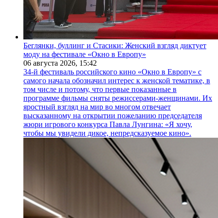
Беглянки, буллинг и Стасики: Женский взгляд диктует
моду на фестивале «Окно в Европу»
06 августа 2026,
15:42
34-й фестиваль российского кино «Окно в Европу» с
самого начала обозначил интерес к женской тематике, в
том числе и потому, что первые показанные в
программе фильмы сняты режиссерами-женщинами. Их
яростный взгляд на мир во многом отвечает
высказанному на открытии пожеланию председателя
жюри игрового конкурса Павла Лунгина: «Я хочу,
чтобы мы увидели дикое, непредсказуемое кино».