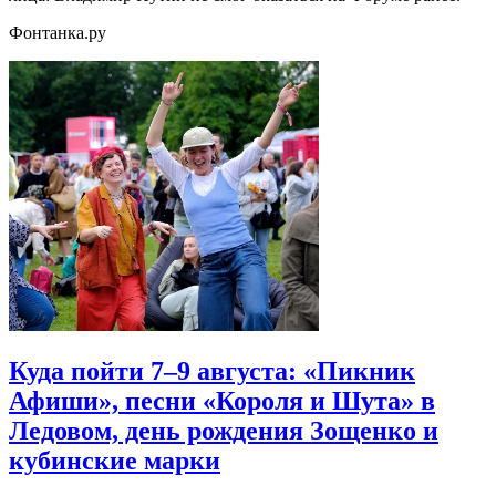
Фонтанка.ру
Куда пойти 7–9 августа: «Пикник
Афиши», песни «Короля и Шута» в
Ледовом, день рождения Зощенко и
кубинские марки