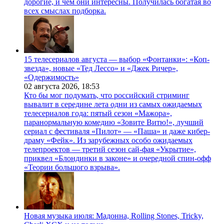
дорогие, и чем они интересны. Получилась богатая во
всех смыслах подборка.
15 телесериалов августа — выбор «Фонтанки»: «Коп-
звезда», новые «Тед Лессо» и «Джек Ричер»,
«Одержимость»
02 августа 2026,
18:53
Кто бы мог подумать, что российский стриминг
вывалит в середине лета одни из самых ожидаемых
телесериалов года: пятый сезон «Мажора»,
паранормальную комедию «Зовите Витю!», лучший
сериал с фестиваля «Пилот» — «Паша» и даже кибер-
драму «Фейк». Из зарубежных особо ожидаемых
телепроектов — третий сезон сай-фая «Укрытие»,
приквел «Блондинки в законе» и очередной спин-офф
«Теории большого взрыва».
Новая музыка июля: Мадонна, Rolling Stones, Tricky,