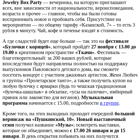
Jewelry Box Party
— вечеринка, на которую приглашают
всех, вне зависимости от национальности, вероисповедания,
возраста и прочее — главное, чтобы вы были готовы
воспринимать новое и пробовать себя. Присутствие на
мероприятии — по общему тарифу «Казанской, 7» – то есть 3
рубля в минуту. Чай, кофе и печенье входят в стоимость.
А где сладостей будет еще больше — так это на
фестивале
«Булочки с корицей»
, который пройдёт
27 ноября с 13.00 до
19.00
в креативном пространстве
«Ткачи»
. Фестиваль —
благотворительный: за 200 ваших рублей, которые
впоследствии будут направлены полностью на поддержку
выпускников Павловского детского дома, вы сможете
посетить концерт с участием джазовых артистов, Жени Любич
и группы «Пролетарское танго», а также получить купон на
любую булочку с ярмарки (будь то чешская традиционная
«булочка-шашлык» в обсыпке, «усы на палочке», имбирный
пряник или лакомство для веганов).
Музыкальная
программа
начинается с 15.00, подробности
в группе
.
Кроме того, на этих выходных проходит очередной
большой
вернисаж на «Пушкинской, 10»
.
Новый выставочный
сезон
получил название
«Музы»
; осмотреть выставки,
которые он объединяет, можно
с 17.00 26 января и до 15
января
. В день открытия побывать на них получится