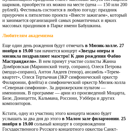
шариков, приобрести их можно на месте (цена — 150 или 200
рублей). Фестиваль состоится в любую погоду: праздник
приурочен к пятилетию проекта «Вместе зажигаем», который
и занимается организацией самых романтичных и ярких
массовых праздников в Парке имени Бабушкина.
Любителям академизма
Еще один день рождения будут отмечать
в Мюзик-холле. 27
ноября в 19.00
там начнется концерт
«Звезды оперы и
мюзикла поздравляют маэстро! К дню рождения Фабио
Мастранджело»
. В нем примут участие солисты Жанна
Домбровская (Мариинский театр, сопрано), Олеся Петрова
(меццо-сопрано), Антон Авдеев (тенор), ансамбль «Терем-
квартет», Олеся Тертычная (ЗКР симфонический оркестр
Филаронии, флейта) и симфонический оркестр Мюзик-холла
«Северная симфония». За дирижерским пультом —
именинник. В программе — арии из произведений Моцарта,
Бизе, Доницетти, Кальмана, Россини, Уэббера и других
композиторов.
Кстати, одну из участниц этого концерта можно будет
услышать за два дня до этого
в Малом зале филармони
и
.
25
ноября в 19.00
сольный концерт в сопровождении
Государственного Русского концертного оркестра Санкт-