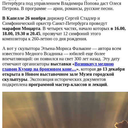
Петербурга под управлением Владимира Попова даст Олеся
Петрова. В программе — арии, романсы, русские песни.
В Капелле 26 ноября
дирижер Сергей Стадлер и
Симфонический оркестр Санкт-Петербурга проведут
марафон Моцарта
. В четырех частях, начало которых
в 16.00,
18.00, 19.30 и 20.45
, прозвучат 12 симфоний этого
композитора к 260-летию со дня рождения.
А вот у скульптора Этьена-Мориса Фальконе — автора всем
известного Медного Всадника — юбилей еще более
впечатляющий: он появился на свет 300 лет назад. Эту дату
отмечают организаторы
выставки «
Возникнул медною
главою Кумир на бронзовом коне…
»
, которая
до 13 декабря
открыта в Новом выставочном зале Музея городской
скульптуры
. Экспозиция исторических документов
подкреплена
программой мастер-классов и лекций
.