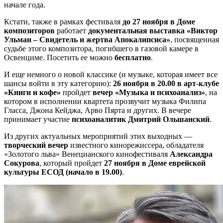
начале года.
Кстати, также в рамках фестиваля
до 27 ноября в Доме
композиторов
работает
документальная выставка «Виктор
Ульман – Свидетель и жертва Апокалипсиса»
, посвященная
судьбе этого композитора, погибшего в газовой камере в
Освенциме. Посетить ее можно
бесплатно
.
И еще немного о новой классике (и музыке, которая имеет все
шансы войти в эту категорию):
26 ноября в 20.00 в арт-клубе
«Книги и кофе»
пройдет
вечер «Музыка и психоанализ»
, на
котором в исполнении квартета прозвучит музыка Филипа
Гласса, Джона Кейджа, Арво Пярта и других. В вечере
принимает участие
психоаналитик Дмитрий Ольшанский
.
Из других актуальных мероприятий этих выходных —
творческий вечер
известного кинорежиссера, обладателя
«Золотого льва» Венецианского кинофестиваля
Александра
Сокурова
, который пройдет
27 ноября в Доме еврейской
культуры ЕСОД (начало в 19.00)
.