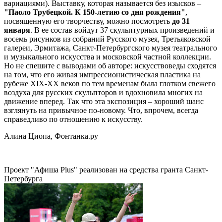
вариациями). Выставку, которая называется без изысков –
"Паоло Трубецкой. К 150-летию со дня рождения"
,
посвященную его творчеству, можно посмотреть
до 31
января
. В ее состав войдут 37 скульптурных произведений и
восемь рисунков из собраний Русского музея, Третьяковской
галереи, Эрмитажа, Санкт-Петербургского музея театрального
и музыкального искусства и московской частной коллекции.
Но не спешите с выводами об авторе: искусствоведы сходятся
на том, что его живая импрессионистическая пластика на
рубеже XIX-ХХ веков по тем временам была глотком свежего
воздуха для русских скульпторов и вдохновила многих на
движение вперед. Так что эта экспозиция – хороший шанс
взглянуть на привычное по-новому. Что, впрочем, всегда
справедливо по отношению к искусству.
Алина Циопа, Фонтанка.ру
Проект "Афиша Plus" реализован на средства гранта Санкт-
Петербурга