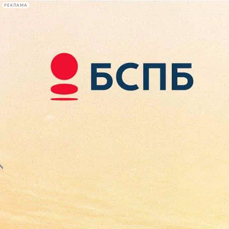
РЕКЛАМА
Афиша Plus
#телегид
Фонтанка.ру
Сегодня:
2026.08.09
10:23
Афиша Plus
кино
спектакли
выставки
концерты
лекции
книги
афиша плюс
новости
+