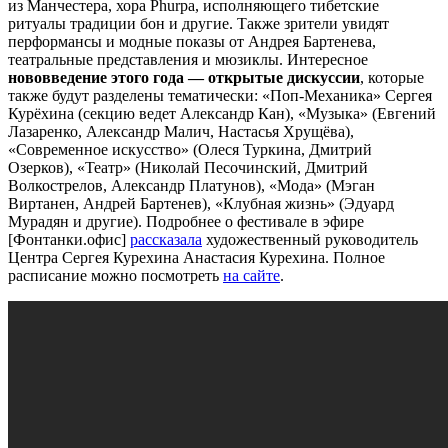
из Манчестера, хора Phurpa, исполняющего тибетские
ритуалы традиции бон и другие. Также зрители увидят
перформансы и модные показы от Андрея Бартенева,
театральные представления и мюзиклы. Интересное
нововведение этого года — открытые дискуссии
, которые
также будут разделены тематически: «Поп-Механика» Сергея
Курёхина (секцию ведет Александр Кан), «Музыка» (Евгений
Лазаренко, Александр Малич, Настасья Хрущёва),
«Современное искусство» (Олеся Туркина, Дмитрий
Озерков), «Театр» (Николай Песочинский, Дмитрий
Волкострелов, Александр Платунов), «Мода» (Мэган
Виртанен, Андрей Бартенев), «Клубная жизнь» (Эдуард
Мурадян и другие). Подробнее о фестивале в эфире
[Фонтанки.офис]
рассказала
художественный руководитель
Центра Сергея Курехина Анастасия Курехина. Полное
расписание можно посмотреть
на сайте
.