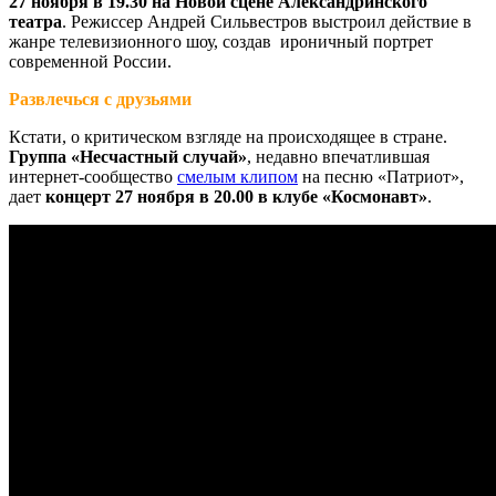
27 ноября в 19.30 на Новой сцене Александринского
театра
. Режиссер Андрей Сильвестров выстроил действие в
жанре телевизионного шоу, создав ироничный портрет
современной России.
Развлечься с друзьями
Кстати, о критическом взгляде на происходящее в стране.
Группа «Несчастный случай»
, недавно впечатлившая
интернет-сообщество
смелым клипом
на песню «Патриот»,
дает
концерт 27 ноября в 20.00 в клубе «Космонавт»
.