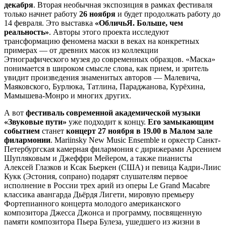
декабря
. Вторая необычная экспозиция в рамках фестиваля
только начнет работу
26 ноября
и будет продолжать работу до
14 февраля. Это выставка
«ОбличьЯ. Больше, чем
реальность»
. Авторы этого проекта исследуют
трансформацию феномена маски в веках на конкретных
примерах — от древних масок из коллекции
Этнографического музея до современных образцов. «Маска»
понимается в широком смысле слова, как прием, и зритель
увидит произведения знаменитых авторов — Малевича,
Маяковского, Бурлюка, Татлина, Параджанова, Курёхина,
Мамышева-Монро и многих других.
А вот
фестиваль современной академической музыки
«Звуковые пути»
уже подходит к концу.
Его замыкающим
событием
станет
концерт 27 ноября в 19.00 в Малом зале
филармонии
. Mariinsky New Music Ensemble и оркестр Санкт-
Петербургская камерная филармония с дирижерами Арсением
Шупляковым и Джеффри Мейером, а также пианисты
Алексей Глазков и Ксак Бьеркен (США) и певица Кадри-Лиис
Кукк (Эстония, сопрано) подарят слушателям первое
исполнение в России трех арий из оперы Le Grand Macabre
классика авангарда Дьёрдя Лигети, мировую премьеру
Фортепианного концерта молодого американского
композитора Джесса Джонса и программу, посвященную
памяти композитора Пьера Булеза, ушедшего из жизни в