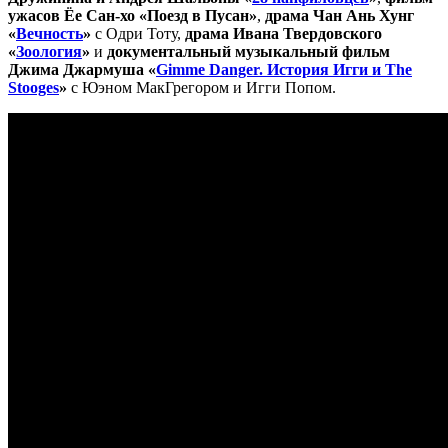
ужасов Ёе Сан-хо «Поезд в Пусан»
,
драма Чан Ань Хунг
«
Вечность
»
с Одри Тоту,
драма Ивана Твердовского
«
Зоология
»
и
документальный музыкальный фильм
Джима Джармуша «
Gimme Danger
. История Игги и The
Stooges
»
с Юэном МакГрегором и Игги Попом.