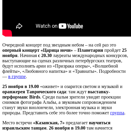
Очередной концерт под звездным небом – на сей раз это
оперный концерт «Царица ночи»
–
Планетария
пройдет
25
ноября
. Начиная
с 20.30
лауреаты международных конкурсов,
выступающие на сценах различных петербургских театров,
будут исполнять арии из «Призрака оперы», «Волшебной
флейты», «Любовного напитка» и «Травиаты». Подробности
—
в группе
.
25 ноября в 19.00
«оживет» и озарится светом и музыкой и
оранжерея Таврического сада
: там ждут
выставку-
перформанс Birds
. Среди пальм зрители увидят проекции
снимков фотографа Альбы, а звуковым сопровождением
станут звуки виолончели, электронная музыка и звуки
природы. Представить себе это более точно поможет
группа
.
Место встречи
«Казанская, 7»
предлагает
научиться
израильским танцам
.
26 ноября в 19.00
там начнется