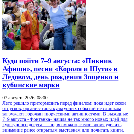
Куда пойти 7–9 августа: «Пикник
Афиши», песни «Короля и Шута» в
Ледовом, день рождения Зощенко и
кубинские марки
07 августа 2026, 08:00
Лето решило притормозить перед финалом: пока идет сезон
отпусков, организаторы культурных событий не слишком
загружают горожан творческими активностями. В выходные
7–9 августа «Фонтанка» нашла не так много новых идей для
культурного досуга — но, возможно, самое время уделить
внимание ранее открытым выставкам или почитать книги.