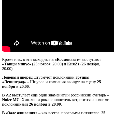
Кроме них, в эти выходные
в «Космонавте»
выступают
«Танцы минус»
(25 ноября, 20.00) и
КняZz
(26 ноября,
20.00).
Ледовый дворец
штурмуют поклонники
группы
«Ленинград»
– Шнуров и компания выйдут на сцену
25
ноября в 20.00
.
В А2
выступает еще один знаменитый российский бунтарь –
Noize MC
. Хип-хоп и рок-исполнитель встретится со своими
поклонниками
26 ноября в 20.00
.
В «Зале ожидания»
– как всегда, программа потяжелее.
25