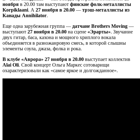
ноября
в 20.00 там выступают
финские фолк-металлисты
Korpiklaani
. А
27 ноября в 20.00
—
трэш-металлисты из
Канады Annihilator
.
Еще одна зарубежная группа —
датчане Brothers Moving
—
выступают
27 ноября в 20.00
на сцене
«Эрарты»
. Звучание
двух гитар, баса, кахона и мощного хриплого вокала
объединяется в разножанровую смесь, в которой слышны
элементы соула, джаза, фолка и рока.
В клубе «Аврора» 27 ноября в 20.00
выступает коллектив
Alai Oli
. Свой концерт Ольга Маркес сотоварищи
охарактеризовали как «самое яркое и долгожданное».