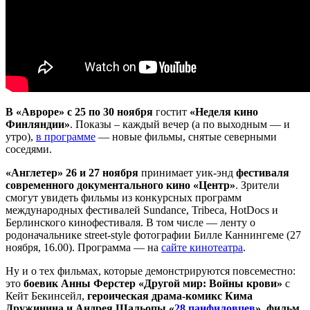
В «Авроре» с 25 по 30 ноября
гостит
«Неделя кино
Финляндии»
. Показы – каждый вечер (а по выходным — и
утро),
в программе
— новые фильмы, снятые северными
соседями.
«Англетер» 26 и 27 ноября
принимает уик-энд
фестиваля
современного документального кино «Центр»
. Зрители
смогут увидеть фильмы из конкурсных программ
международных фестивалей Sundance, Tribeca, HotDocs и
Берлинского кинофестиваля. В том числе — ленту о
родоначальнике street-style фотографии Билле Каннингеме (27
ноября, 16.00). Программа — на
сайте кинотеатра
.
Ну и о тех фильмах, которые демонстрируются повсеместно:
это
боевик Анны Ферстер «Другой мир: Войны крови»
с
Кейт Бекинсейл,
героическая драма-комикс Кима
Дружинина и Андрея Шальопы
«
28 панфиловцев
»
,
фильм