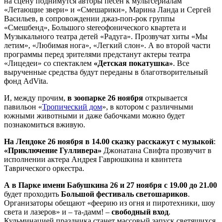
на сцену поднимутся авторы песен к мультсериалам
«Летающие звери» и «Смешарики», Марина Ланда и Сергей
Васильев, в сопровождении джаз-поп-рок группы
«Смешбенд», Большого stereoфонического квартета и
Музыкального театра детей «Радуга». Прозвучат хиты «Мы
летим», «Любимая нога», «Легкий слон». А во второй части
программы перед зрителями предстанут актеры театра
«Лицедеи» со спектаклем
«Детская покатушка»
. Все
вырученные средства будут переданы в благотворительный
фонд AdVita.
И, между прочим,
в зоопарке
26 ноября
открывается
павильон «
Тропический дом
», в котором с различными
южными животными и даже бабочками можно будет
познакомиться вживую.
На Лендоке 26 ноября в 14.00
сказку расскажут с музыкой
:
«Приключение Гулливера»
Джонатана Свифта прозвучит в
исполнении актера Андрея Гаврюшкина и квинтета
Таврического оркестра.
А в Парке имени Бабушкина 26 и 27 ноября с 19.00 до 21.00
будет проходить
Большой фестиваль светошариков
.
Организаторы обещают «феерию из огня и пиротехники, шоу
света и лазеров» и – та-дамм! –
свободный вход
.
Кульминацией праздника станет массовый запуск светящихся