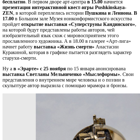
бесплатно
. В первом дворе арт-центра
в 15.00
начнется
презентация интерактивной квест-игры Pushkinskaya-
ZEN
, в которой переплелись истории
Пушкина и Леннона
.
В
17.00
в Большом зале Музея нонконформистского искусства
пройдет
открытие выставки «Суперструны Кандинского»
,
на которой будут представлены работы авторов, чей
изобразительный язык схож с мировосприятием этого
прославленного художника. А в 18.00 в галерее «Арт-лига»
начнет работу
выставка «Жизнь смерти»
Анастасии
Куракиной, которая в графике пытается разглядеть характер
старухи-смерти.
Ну а
в «Эрарте»
с 25 ноября
по 15 января анонсирована
выставка Светланы Мельниченко «Мыслеформы»
. Свои
представления о внутреннем мире человека и о поэзии в
скульптуре автор выразила с помощью мрамора и бронзы.