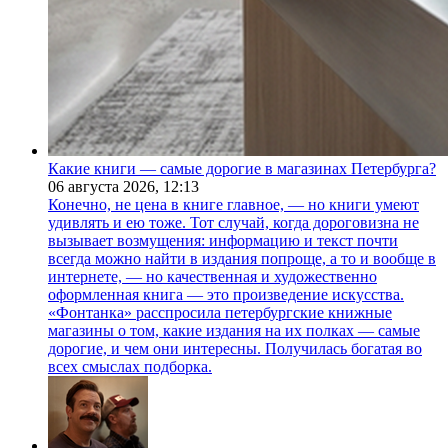
Какие книги — самые дорогие в магазинах Петербурга?
06 августа 2026,
12:13
Конечно, не цена в книге главное, — но книги умеют
удивлять и ею тоже. Тот случай, когда дороговизна не
вызывает возмущения: информацию и текст почти
всегда можно найти в издания попроще, а то и вообще в
интернете, — но качественная и художественно
оформленная книга — это произведение искусства.
«Фонтанка» расспросила петербургские книжные
магазины о том, какие издания на их полках — самые
дорогие, и чем они интересны. Получилась богатая во
всех смыслах подборка.