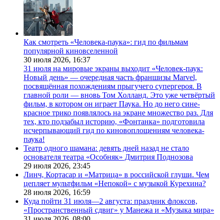
Как смотреть «Человека-паука»: гид по фильмам
популярной киновселенной
30 июля 2026,
16:37
31 июля на мировые экраны выходит «Человек-паук:
Новый день» — очередная часть франшизы Marvel,
посвящённая похождениям прыгучего супергероя. В
главной роли — вновь Том Холланд. Это уже четвёртый
фильм, в котором он играет Паука. Но до него сине-
красное трико появлялось на экране множество раз. Для
тех, кто подзабыл историю, «Фонтанка» подготовила
исчерпывающий гид по киновоплощениям человека-
паука!
Театр одного шамана: девять дней назад не стало
основателя театра «Особняк» Дмитрия Поднозова
29 июля 2026,
23:45
Линч, Кортасар и «Матрица» в российской глуши. Чем
цепляет мультфильм «Непокой» с музыкой Курехина?
28 июля 2026,
16:59
Куда пойти 31 июля—2 августа: праздник флоксов,
«Пространственный сдвиг» у Манежа и «Музыка мира»
31 июля 2026,
08:00