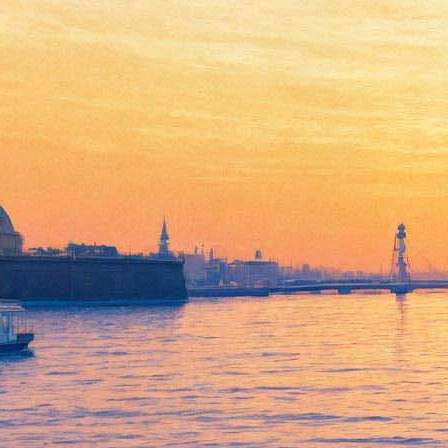
Неизвестная картина Фриды
Кало ушла с молотка почти
за 2 миллиона долларов
23 ноября 2016,
13:54
Версия для печати
Полотно знаменитой художницы Фриды Кало было продано
на аукционе Sotheby's за 1 812 500 долларов США. Полотно,
впервые представленное публике, называется «Девушка с
ожерельем». Оно было написано в 1929 году и в 1955 году
подарено помощнице Фриды Диего Риверой, мужем Фриды
Кало. До продажи с аукциона находилось в Калифорнии.