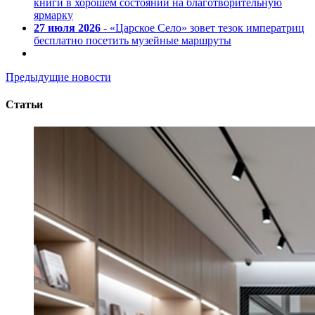
книги в хорошем состоянии на благотворительную
ярмарку
27 июля 2026
- «Царское Село» зовет тезок императриц
бесплатно посетить музейные маршруты
Предыдущие новости
Статьи