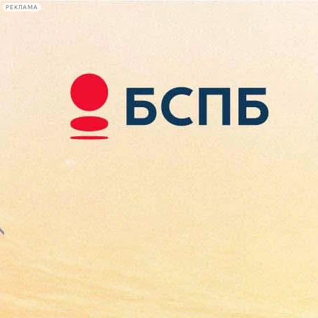
РЕКЛАМА
Афиша Plus
#телегид
Фонтанка.ру
Сегодня:
2026.08.07
10:07
Афиша Plus
кино
спектакли
выставки
концерты
лекции
книги
афиша плюс
новости
+