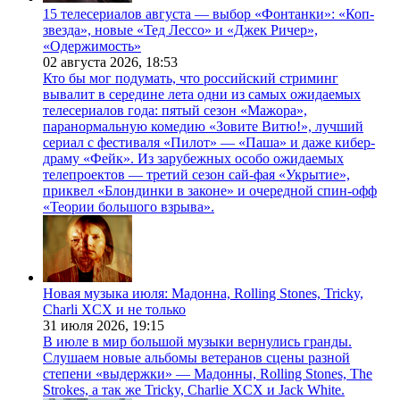
15 телесериалов августа — выбор «Фонтанки»: «Коп-
звезда», новые «Тед Лессо» и «Джек Ричер»,
«Одержимость»
02 августа 2026,
18:53
Кто бы мог подумать, что российский стриминг
вывалит в середине лета одни из самых ожидаемых
телесериалов года: пятый сезон «Мажора»,
паранормальную комедию «Зовите Витю!», лучший
сериал с фестиваля «Пилот» — «Паша» и даже кибер-
драму «Фейк». Из зарубежных особо ожидаемых
телепроектов — третий сезон сай-фая «Укрытие»,
приквел «Блондинки в законе» и очередной спин-офф
«Теории большого взрыва».
Новая музыка июля: Мадонна, Rolling Stones, Tricky,
Charli XCX и не только
31 июля 2026,
19:15
В июле в мир большой музыки вернулись гранды.
Слушаем новые альбомы ветеранов сцены разной
степени «выдержки» — Мадонны, Rolling Stones, The
Strokes, а так же Tricky, Charlie XCX и Jack White.