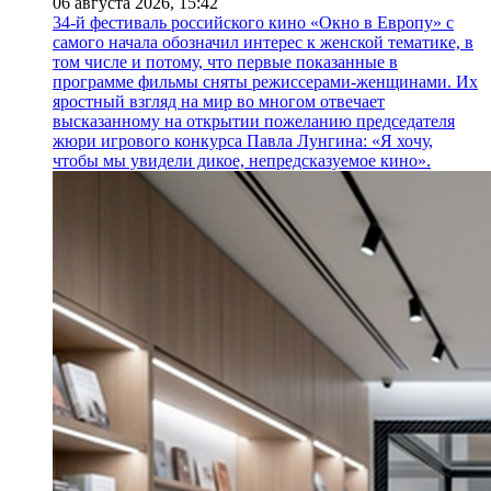
06 августа 2026,
15:42
34-й фестиваль российского кино «Окно в Европу» с
самого начала обозначил интерес к женской тематике, в
том числе и потому, что первые показанные в
программе фильмы сняты режиссерами-женщинами. Их
яростный взгляд на мир во многом отвечает
высказанному на открытии пожеланию председателя
жюри игрового конкурса Павла Лунгина: «Я хочу,
чтобы мы увидели дикое, непредсказуемое кино».