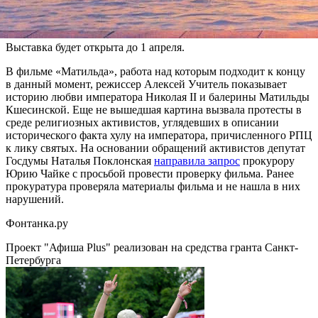
сохранившимся моделям. Это преимущественно наряды для
торжественных случаев — балов и деловых визитов.
Выставка будет открыта до 1 апреля.
В фильме «Матильда», работа над которым подходит к концу
в данный момент, режиссер Алексей Учитель показывает
историю любви императора Николая II и балерины Матильды
Кшесинской. Еще не вышедшая картина вызвала протесты в
среде религиозных активистов, углядевших в описании
исторического факта хулу на императора, причисленного РПЦ
к лику святых. На основании обращений активистов депутат
Госдумы Наталья Поклонская
направила запрос
прокурору
Юрию Чайке с просьбой провести проверку фильма. Ранее
прокуратура проверяла материалы фильма и не нашла в них
нарушений.
Фонтанка.ру
Проект "Афиша Plus" реализован на средства гранта Санкт-
Петербурга