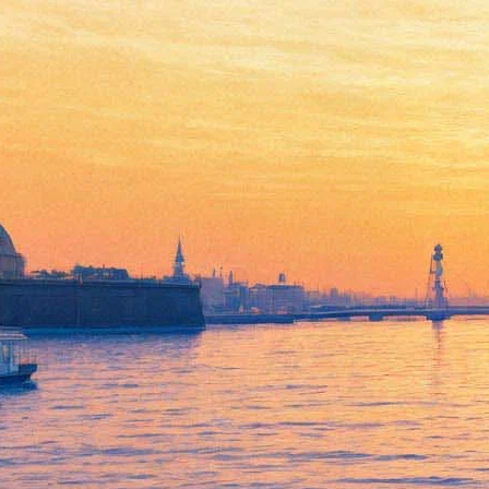
Костюмы к фильму
«Матильда» покажут в
рамках культурного форума
18 ноября 2016,
14:17
Версия для печати
В Тронном зале Екатерининского дворца 2 декабря откроется
выставка костюмов, созданных для съемок картины Алексея
Учителя «Матильда». Посетители экспозиции увидят 70 из
более чем 7000 нарядов, которые костюмеры создали для
персонажей фильма. Столь большое число объясняется, среди
прочего, тем, что в фильме воссоздана сцена торжественной
коронации Николая II.
Экспозиция включает одежду и аксессуары, воссозданные по
эскизам и акварелям начала прошлого века, а также