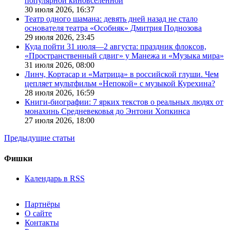
популярной киновселенной
30 июля 2026,
16:37
Театр одного шамана: девять дней назад не стало
основателя театра «Особняк» Дмитрия Поднозова
29 июля 2026,
23:45
Куда пойти 31 июля—2 августа: праздник флоксов,
«Пространственный сдвиг» у Манежа и «Музыка мира»
31 июля 2026,
08:00
Линч, Кортасар и «Матрица» в российской глуши. Чем
цепляет мультфильм «Непокой» с музыкой Курехина?
28 июля 2026,
16:59
Книги-биографии: 7 ярких текстов о реальных людях от
монахинь Средневековья до Энтони Хопкинса
27 июля 2026,
18:00
Предыдущие статьи
Фишки
Календарь в RSS
Партнёры
О сайте
Контакты