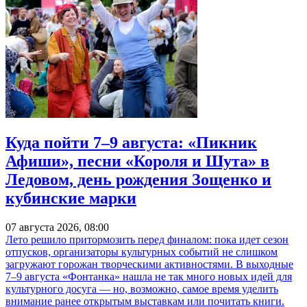
Куда пойти 7–9 августа: «Пикник
Афиши», песни «Короля и Шута» в
Ледовом, день рождения Зощенко и
кубинские марки
07 августа 2026, 08:00
Лето решило притормозить перед финалом: пока идет сезон
отпусков, организаторы культурных событий не слишком
загружают горожан творческими активностями. В выходные
7–9 августа «Фонтанка» нашла не так много новых идей для
культурного досуга — но, возможно, самое время уделить
внимание ранее открытым выставкам или почитать книги.