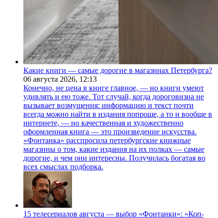
Какие книги — самые дорогие в магазинах Петербурга?
06 августа 2026,
12:13
Конечно, не цена в книге главное, — но книги умеют
удивлять и ею тоже. Тот случай, когда дороговизна не
вызывает возмущения: информацию и текст почти
всегда можно найти в издания попроще, а то и вообще в
интернете, — но качественная и художественно
оформленная книга — это произведение искусства.
«Фонтанка» расспросила петербургские книжные
магазины о том, какие издания на их полках — самые
дорогие, и чем они интересны. Получилась богатая во
всех смыслах подборка.
15 телесериалов августа — выбор «Фонтанки»: «Коп-