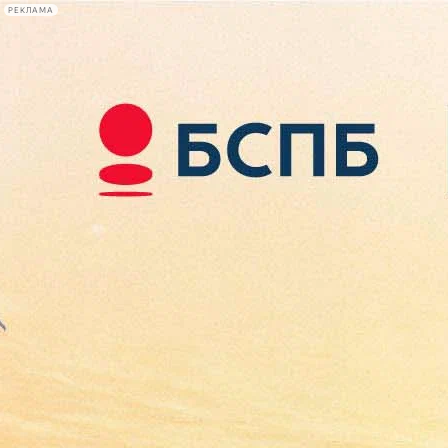
РЕКЛАМА
Афиша Plus
#телегид
Фонтанка.ру
Сегодня:
2026.08.09
16:34
Афиша Plus
кино
спектакли
выставки
концерты
лекции
книги
афиша плюс
новости
+