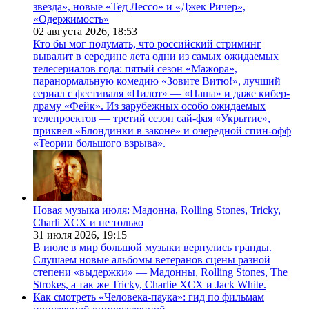
звезда», новые «Тед Лессо» и «Джек Ричер»,
«Одержимость»
02 августа 2026,
18:53
Кто бы мог подумать, что российский стриминг
вывалит в середине лета одни из самых ожидаемых
телесериалов года: пятый сезон «Мажора»,
паранормальную комедию «Зовите Витю!», лучший
сериал с фестиваля «Пилот» — «Паша» и даже кибер-
драму «Фейк». Из зарубежных особо ожидаемых
телепроектов — третий сезон сай-фая «Укрытие»,
приквел «Блондинки в законе» и очередной спин-офф
«Теории большого взрыва».
Новая музыка июля: Мадонна, Rolling Stones, Tricky,
Charli XCX и не только
31 июля 2026,
19:15
В июле в мир большой музыки вернулись гранды.
Слушаем новые альбомы ветеранов сцены разной
степени «выдержки» — Мадонны, Rolling Stones, The
Strokes, а так же Tricky, Charlie XCX и Jack White.
Как смотреть «Человека-паука»: гид по фильмам