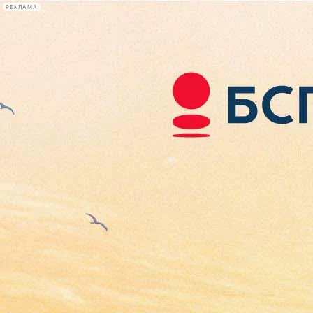
РЕКЛАМА
Афиша Plus
#телегид
Фонтанка.ру
Сегодня:
2026.08.07
20:02
Афиша Plus
кино
спектакли
выставки
концерты
лекции
книги
афиша плюс
новости
+