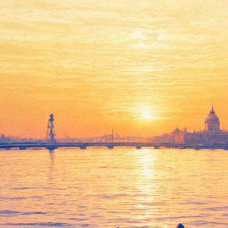
при за фильм "Ученик" о сов
еатом Гран-при фестиваля российского кино «Спутник над Пол
альных нормах, и единственный понимает, кто нравственен — а 
нетерпимости и манипуляции.
нсайт», а третье – «Зоология» Ивана Твердовского.
ских фильмов, который проходит в Варшаве в конце осени, а з
ербурга