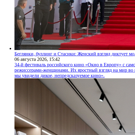
Беглянки, буллинг и Стасики: Женский взгляд диктует м
06 августа 2026,
15:42
34-й фестиваль российского кино «Окно в Европу» с само
режиссерами-женщинами. Их яростный взгляд на мир во 
мы увидели дикое, непредсказуемое кино».