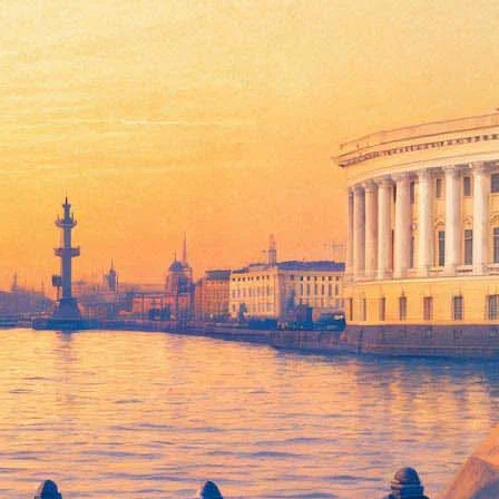
ременном клерикализме
ьшей», завершившегося в Варшаве. Главный герой картины —
кто нет. В этом фильме Серебренников поднимает ставшие
атем показанные на нем фильмы демонстрируются в других