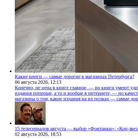
Какие книги — самые дорогие в магазинах Петербурга?
06 августа 2026,
12:13
Конечно, не цена в книге главное, — но книги умеют уди
издания попроще, а то и вообще в интернете, — но каче
магазины о том, какие издания на их полках — самые дор
15 телесериалов августа — выбор «Фонтанки»: «Коп-зве
02 августа 2026,
18:53