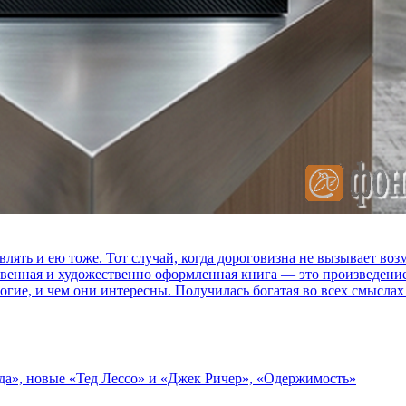
влять и ею тоже. Тот случай, когда дороговизна не вызывает в
ственная и художественно оформленная книга — это произведени
огие, и чем они интересны. Получилась богатая во всех смыслах
зда», новые «Тед Лессо» и «Джек Ричер», «Одержимость»