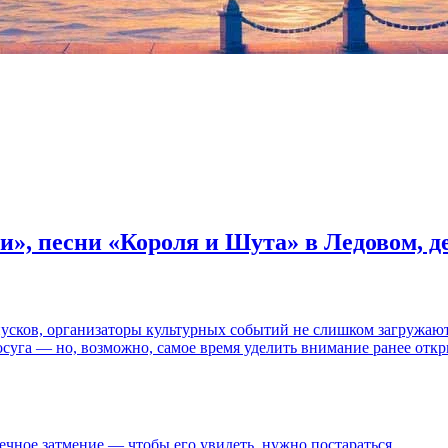
и», песни «Короля и Шута» в Ледовом, 
пусков, организаторы культурных событий не слишком загружаю
осуга — но, возможно, самое время уделить внимание ранее отк
ечное затмение — чтобы его увидеть, нужно постараться