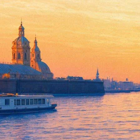
Серебренников получил Гран-
14 ноября 2016,
13:16
Версия для печати
Фильм режиссера Кирилла Серебренникова «Ученик» стал лаур
подросток Вениамин, который считает, что он знает все о мор
невероятно актуальными в России в последние годы вопросы 
Второе место на фестивале получил фильм Александра Котта «И
Фестиваль «Спутник над Польшей» – крупнейший смотр россий
городах страны. В этом году он проводится в 10-й раз.
Фонтанка.ру
Проект "Афиша Plus" реализован на средства гранта Санкт-Пет