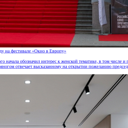
оду на фестивале «Окно в Европу»
го начала обозначил интерес к женской тематике, в том числе 
многом отвечает высказанному на открытии пожеланию председа