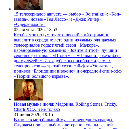
15 телесериалов августа — выбор «Фонтанки»: «Коп-
звезда», новые «Тед Лессо» и «Джек Ричер»,
«Одержимость»
02 августа 2026,
18:53
Кто бы мог подумать, что российский стриминг
вывалит в середине лета одни из самых ожидаемых
телесериалов года: пятый сезон «Мажора»,
паранормальную комедию «Зовите Витю!», лучший
сериал с фестиваля «Пилот» — «Паша» и даже кибер-
драму «Фейк». Из зарубежных особо ожидаемых
телепроектов — третий сезон сай-фая «Укрытие»,
приквел «Блондинки в законе» и очередной спин-офф
«Теории большого взрыва».
Новая музыка июля: Мадонна, Rolling Stones, Tricky,
Charli XCX и не только
31 июля 2026,
19:15
В июле в мир большой музыки вернулись гранды.
Слушаем новые альбомы ветеранов сцены разной