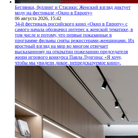
Беглянки, буллинг и Стасики: Женский взгляд диктует
моду на фестивале «Окно в Европу»
06 августа 2026,
15:42
34-й фестиваль российского кино «Окно в Европу» с
самого начала обозначил интерес к женской тематике, в
том числе и потому, что первые показанные в
программе фильмы сняты режиссерами-женщинами. Их
яростный взгляд на мир во многом отвечает
высказанному на открытии пожеланию председателя
жюри игрового конкурса Павла Лунгина: «Я хочу,
чтобы мы увидели дикое, непредсказуемое кино».