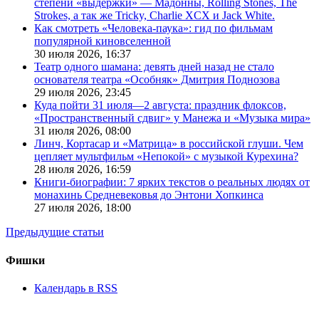
степени «выдержки» — Мадонны, Rolling Stones, The
Strokes, а так же Tricky, Charlie XCX и Jack White.
Как смотреть «Человека-паука»: гид по фильмам
популярной киновселенной
30 июля 2026,
16:37
Театр одного шамана: девять дней назад не стало
основателя театра «Особняк» Дмитрия Поднозова
29 июля 2026,
23:45
Куда пойти 31 июля—2 августа: праздник флоксов,
«Пространственный сдвиг» у Манежа и «Музыка мира»
31 июля 2026,
08:00
Линч, Кортасар и «Матрица» в российской глуши. Чем
цепляет мультфильм «Непокой» с музыкой Курехина?
28 июля 2026,
16:59
Книги-биографии: 7 ярких текстов о реальных людях от
монахинь Средневековья до Энтони Хопкинса
27 июля 2026,
18:00
Предыдущие статьи
Фишки
Календарь в RSS