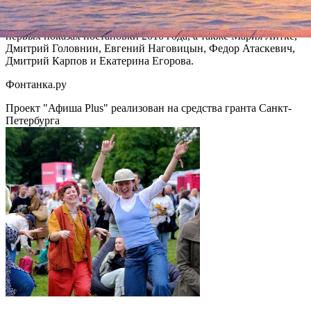
труппы Михайловского театра. В главных партиях заняты
Татьяна Рягузова и Наталья Бирюкова, участвовавшие в
первых показах постановки 2010 года, а также Мария Литке,
Дмитрий Головнин, Евгений Наговицын, Федор Атаскевич,
Дмитрий Карпов и Екатерина Егорова.
Фонтанка.ру
Проект "Афиша Plus" реализован на средства гранта Санкт-
Петербурга