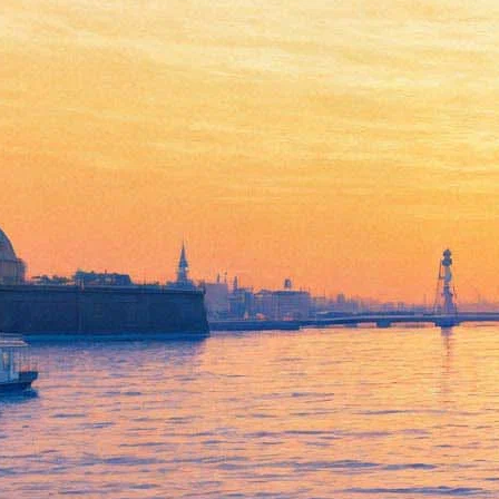
Михайловский проводит
осень "Грозой"
11 ноября 2016,
18:07
Версия для печати
Михайловский театр вновь обращается к творчеству чешского
композитора Леона Яначека: спустя шесть лет на его сцену
возвращается опера "Катя Кабанова". Возобновленный
спектакль получил то же название, что литературная основа –
пьеса Александра Островского "Гроза".
Премьерные спектакли пройдут 20 и 23 ноября, место за
дирижерским пультом займет музыкальный руководитель
постановки Петер Феранец. Вдохнуть новую жизнь в
постановку астрийского режиссера Нильса-Петера Рудольфа
поручено Маргарите Куницыной-Танкевич, которая с
недавнего времени исполняет обязанности директора оперной