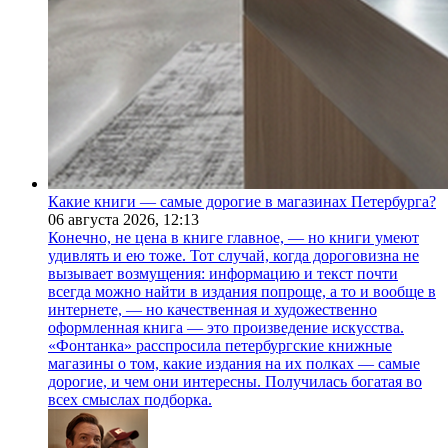
Какие книги — самые дорогие в магазинах Петербурга?
06 августа 2026,
12:13
Конечно, не цена в книге главное, — но книги умеют
удивлять и ею тоже. Тот случай, когда дороговизна не
вызывает возмущения: информацию и текст почти
всегда можно найти в издания попроще, а то и вообще в
интернете, — но качественная и художественно
оформленная книга — это произведение искусства.
«Фонтанка» расспросила петербургские книжные
магазины о том, какие издания на их полках — самые
дорогие, и чем они интересны. Получилась богатая во
всех смыслах подборка.