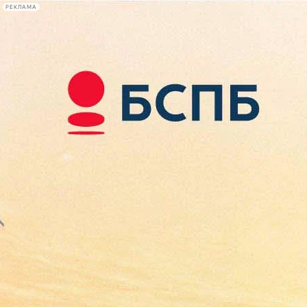
РЕКЛАМА
Афиша Plus
#телегид
Фонтанка.ру
Сегодня:
2026.08.08
08:36
Афиша Plus
кино
спектакли
выставки
концерты
лекции
книги
афиша плюс
новости
+