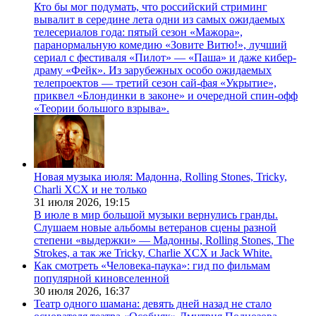
Кто бы мог подумать, что российский стриминг
вывалит в середине лета одни из самых ожидаемых
телесериалов года: пятый сезон «Мажора»,
паранормальную комедию «Зовите Витю!», лучший
сериал с фестиваля «Пилот» — «Паша» и даже кибер-
драму «Фейк». Из зарубежных особо ожидаемых
телепроектов — третий сезон сай-фая «Укрытие»,
приквел «Блондинки в законе» и очередной спин-офф
«Теории большого взрыва».
Новая музыка июля: Мадонна, Rolling Stones, Tricky,
Charli XCX и не только
31 июля 2026,
19:15
В июле в мир большой музыки вернулись гранды.
Слушаем новые альбомы ветеранов сцены разной
степени «выдержки» — Мадонны, Rolling Stones, The
Strokes, а так же Tricky, Charlie XCX и Jack White.
Как смотреть «Человека-паука»: гид по фильмам
популярной киновселенной
30 июля 2026,
16:37
Театр одного шамана: девять дней назад не стало