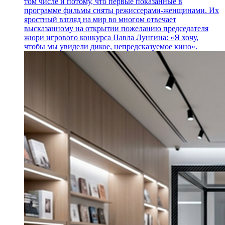
том числе и потому, что первые показанные в
программе фильмы сняты режиссерами-женщинами. Их
яростный взгляд на мир во многом отвечает
высказанному на открытии пожеланию председателя
жюри игрового конкурса Павла Лунгина: «Я хочу,
чтобы мы увидели дикое, непредсказуемое кино».