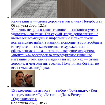
Какие книги — самые дорогие в магазинах Петербурга?
06 августа 2026,
12:13
Конечно, не цена в книге главное, — но книги умеют
удивлять и ею тоже. Тот случай, когда дороговизна не
вызывает возмущения: информацию и текст почти
всегда можно найти в издания попроще, а то и вообще в
интернете, — но качественная и художественно
оформленная книга — это произведение искусства.
«Фонтанка» расспросила петербургские книжные
магазины о том, какие издания на их полках — самые
дорогие, и чем они интересны. Получилась богатая во
всех смыслах подборка.
15 телесериалов августа — выбор «Фонтанки»: «Коп-
звезда», новые «Тед Лессо» и «Джек Ричер»,
«Одержимость»
02 августа 2026,
18:53