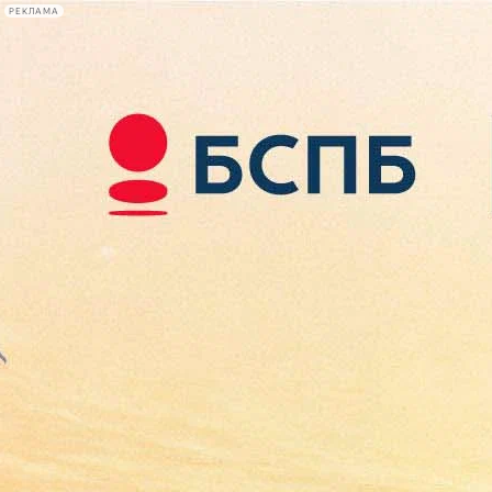
РЕКЛАМА
Афиша Plus
#телегид
Фонтанка.ру
Сегодня:
2026.08.08
04:46
Афиша Plus
кино
спектакли
выставки
концерты
лекции
книги
афиша плюс
новости
+