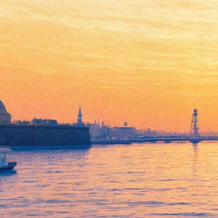
Валерий Фокин представит
«Гамлета» Козинцева на
Новой сцене
08 ноября 2016,
21:27
Версия для печати
На Новой сцене Александринского театра пройдет показ
фильма Григория Козинцева «Гамлет», снятого в 1964 году.
Сеанс начнется 10 ноября в 19.30. Знаменитую картину,
главную роль в которой исполнил Иннокентий
Смоктуновский, представит художественный руководитель
театра Валерий Фокин.
Фильм в свое время получил множество наград, в том числе
приз Венецианского кинофестиваля «За убежденность,
художественную эффективность, с которыми трактуются и