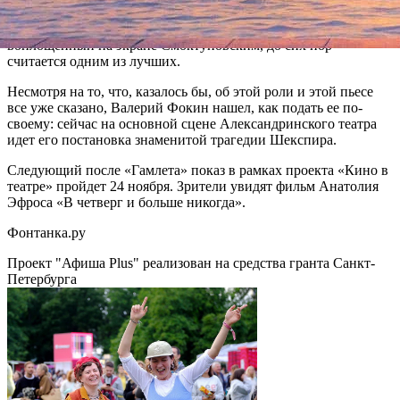
связываются проблемы сегодняшнего дня с вечными темами
шекспировского гения». Образ принца датского,
воплощенный на экране Смоктуновским, до сих пор
считается одним из лучших.
Несмотря на то, что, казалось бы, об этой роли и этой пьесе
все уже сказано, Валерий Фокин нашел, как подать ее по-
своему: сейчас на основной сцене Александринского театра
идет его постановка знаменитой трагедии Шекспира.
Следующий после «Гамлета» показ в рамках проекта «Кино в
театре» пройдет 24 ноября. Зрители увидят фильм Анатолия
Эфроса «В четверг и больше никогда».
Фонтанка.ру
Проект "Афиша Plus" реализован на средства гранта Санкт-
Петербурга