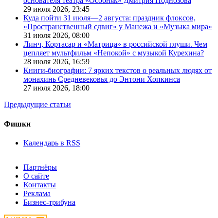
основателя театра «Особняк» Дмитрия Поднозова
29 июля 2026,
23:45
Куда пойти 31 июля—2 августа: праздник флоксов,
«Пространственный сдвиг» у Манежа и «Музыка мира»
31 июля 2026,
08:00
Линч, Кортасар и «Матрица» в российской глуши. Чем
цепляет мультфильм «Непокой» с музыкой Курехина?
28 июля 2026,
16:59
Книги-биографии: 7 ярких текстов о реальных людях от
монахинь Средневековья до Энтони Хопкинса
27 июля 2026,
18:00
Предыдущие статьи
Фишки
Календарь в RSS
Партнёры
О сайте
Контакты
Реклама
Бизнес-трибуна