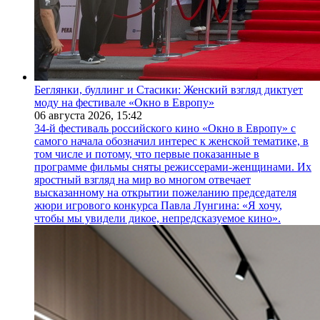
Беглянки, буллинг и Стасики: Женский взгляд диктует
моду на фестивале «Окно в Европу»
06 августа 2026,
15:42
34-й фестиваль российского кино «Окно в Европу» с
самого начала обозначил интерес к женской тематике, в
том числе и потому, что первые показанные в
программе фильмы сняты режиссерами-женщинами. Их
яростный взгляд на мир во многом отвечает
высказанному на открытии пожеланию председателя
жюри игрового конкурса Павла Лунгина: «Я хочу,
чтобы мы увидели дикое, непредсказуемое кино».