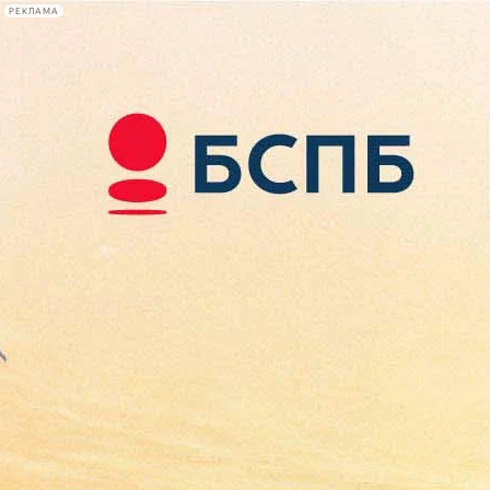
РЕКЛАМА
Афиша Plus
#телегид
Фонтанка.ру
Сегодня:
2026.08.07
23:53
Афиша Plus
кино
спектакли
выставки
концерты
лекции
книги
афиша плюс
новости
+