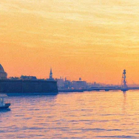
В Сети выложен крупнейший
каталог книг для подростков
04 ноября 2016,
20:18
Версия для печати
Журнал о детской литературе «Переплёт»
выложил
на своём
сайте крупнейший указатель современных книг о подростках
и для подростков. В него включены около 200 русскоязычных
и переводных изданий, выпущенных с начала 2000-х до
наших дней.
Здесь можно найти знаменитый роман о сиротах «Oh, Boy!»
француженки Мари-Од Мюрай, военный роман шведской
писательницы Анники Тор «Остров в море», переиздания
книг классиков советской литературы Виктора Драгунского и
Александра Крестинского и многое, многое другое.