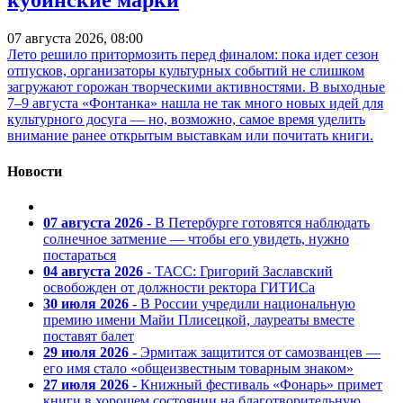
кубинские марки
07 августа 2026, 08:00
Лето решило притормозить перед финалом: пока идет сезон
отпусков, организаторы культурных событий не слишком
загружают горожан творческими активностями. В выходные
7–9 августа «Фонтанка» нашла не так много новых идей для
культурного досуга — но, возможно, самое время уделить
внимание ранее открытым выставкам или почитать книги.
Новости
07 августа 2026
- В Петербурге готовятся наблюдать
солнечное затмение — чтобы его увидеть, нужно
постараться
04 августа 2026
- ТАСС: Григорий Заславский
освобожден от должности ректора ГИТИСа
30 июля 2026
- В России учредили национальную
премию имени Майи Плисецкой, лауреаты вместе
поставят балет
29 июля 2026
- Эрмитаж защитится от самозванцев —
его имя стало «общеизвестным товарным знаком»
27 июля 2026
- Книжный фестиваль «Фонарь» примет
книги в хорошем состоянии на благотворительную