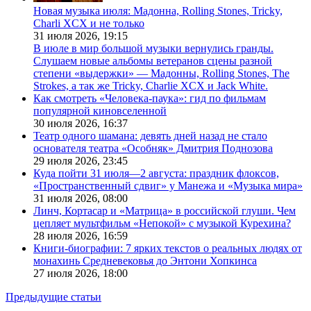
Новая музыка июля: Мадонна, Rolling Stones, Tricky,
Charli XCX и не только
31 июля 2026,
19:15
В июле в мир большой музыки вернулись гранды.
Слушаем новые альбомы ветеранов сцены разной
степени «выдержки» — Мадонны, Rolling Stones, The
Strokes, а так же Tricky, Charlie XCX и Jack White.
Как смотреть «Человека-паука»: гид по фильмам
популярной киновселенной
30 июля 2026,
16:37
Театр одного шамана: девять дней назад не стало
основателя театра «Особняк» Дмитрия Поднозова
29 июля 2026,
23:45
Куда пойти 31 июля—2 августа: праздник флоксов,
«Пространственный сдвиг» у Манежа и «Музыка мира»
31 июля 2026,
08:00
Линч, Кортасар и «Матрица» в российской глуши. Чем
цепляет мультфильм «Непокой» с музыкой Курехина?
28 июля 2026,
16:59
Книги-биографии: 7 ярких текстов о реальных людях от
монахинь Средневековья до Энтони Хопкинса
27 июля 2026,
18:00
Предыдущие статьи