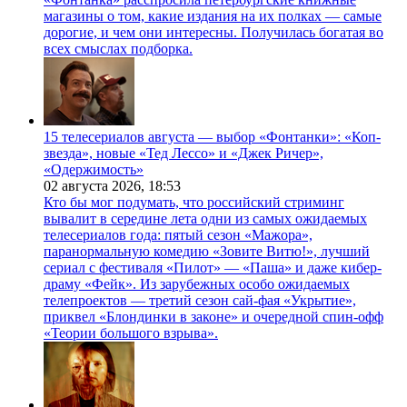
магазины о том, какие издания на их полках — самые
дорогие, и чем они интересны. Получилась богатая во
всех смыслах подборка.
15 телесериалов августа — выбор «Фонтанки»: «Коп-
звезда», новые «Тед Лессо» и «Джек Ричер»,
«Одержимость»
02 августа 2026,
18:53
Кто бы мог подумать, что российский стриминг
вывалит в середине лета одни из самых ожидаемых
телесериалов года: пятый сезон «Мажора»,
паранормальную комедию «Зовите Витю!», лучший
сериал с фестиваля «Пилот» — «Паша» и даже кибер-
драму «Фейк». Из зарубежных особо ожидаемых
телепроектов — третий сезон сай-фая «Укрытие»,
приквел «Блондинки в законе» и очередной спин-офф
«Теории большого взрыва».