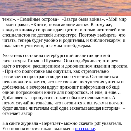
Все книги напечатаны ведущими детскими издательствами –
«Самокат», «Розовый жираф», «КомпасГид», «Детгиз». В
каталоге они распределены по пяти разделам: «Сложные
темы», «Семейные острова», «Завтра была война», «Мой мир
– мои права», «Книги, помогающие жить». К тому же,
каждую книжку сопровождает цитата и отзыв читателей или
специалистов по детской литературе. Поэтому выбирать, что
читать, теперь будет удобно и родителям, и библиотекарям, и
школьным учителям, и самим тинейджерам.
Указатель составила петербургский аналитик детской
литературы Татьяна Шулаева. Она подчёркивает, что речь
идёт о втором, расширенном и дополненном издании проекта.
«При его подготовке мы ощутили, как стремительно
развивается пространство детского чтения. Остановиться
невозможно: кажется, что все свежие поступления учтены и
добавлены, а вечером вдруг приходит информация об ещё
одной потрясающей книге для подростков. И ещё, и ещё…
Добавляешь – пропустить такое событие невозможно. А
потом случайно узнаёшь, что готовится к выпуску и вот-вот
будет явлена читателям ещё одна захватывающая история», –
отмечает автор.
На сайте журнала «Переплёт» можно скачать pdf указателя.
Его полная версия также выложена
по ссылке
.