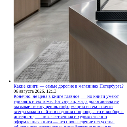
Какие книги — самые дорогие в магазинах Петербурга?
06 августа 2026,
12:13
Конечно, не цена в книге главное, — но книги умеют
удивлять и ею тоже. Тот случай, когда дороговизна не
вызывает возмущения: информацию и текст почти
всегда можно найти в издания попроще, а то и вообще в
интернете, — но качественная и художественно
оформленная книга — это произведение искусства.
«Фонтанка» расспросила петербургские книжные