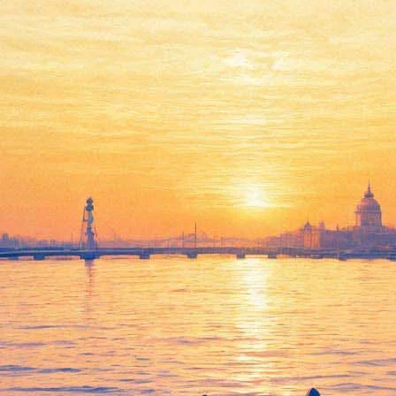
ю книгу о «паровозике Ту-Ту»
продаже 22 ноября. Её выпустит американское издательство Simo
анс, иллюстрации подготовил художник Нэд Дэмерон. Сказка бе
нигу под названием «Чарли Ту-Ту»: «На ярко-зелёной обложке б
не доверяет улыбке паровоза».
«запрыгнуть на борт» и насладиться железнодорожным путешест
у-Ту» летом 2016 года на фестивале Comic Con в Сан-Диего. То
ербурга