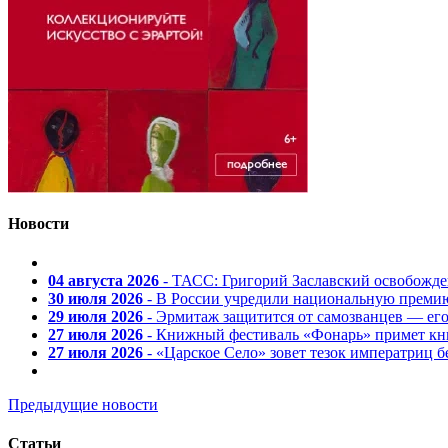
Новости
04 августа 2026
- ТАСС: Григорий Заславский освобожд
30 июля 2026
- В России учредили национальную премию
29 июля 2026
- Эрмитаж защитится от самозванцев — ег
27 июля 2026
- Книжный фестиваль «Фонарь» примет кни
27 июля 2026
- «Царское Село» зовет тезок императриц 
Предыдущие новости
Статьи