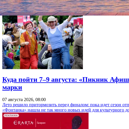
Куда пойти 7–9 августа: «Пикник Афиш
марки
07 августа 2026, 08:00
Лето решило притормозить перед финалом: пока идет сезон от
«Фонтанка» нашла не так много новых идей для культурного д
РЕКЛАМА