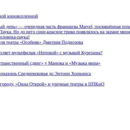
рной киновселенной
ый день» — очередная часть франшизы Marvel, посвящённая пох
Паука. Но до него сине-красное трико появлялось на экране мно
еловека-паука!
теля театра «Особняк» Дмитрия Поднозова
епляет мультфильм «Непокой» с музыкой Курехина?
странственный сдвиг» у Манежа и «Музыка мира»
 монахинь Средневековья до Энтони Хопкинса
 городу, «Окна Открой» и уличные театры в ЦПКиО