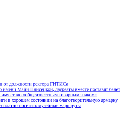
ен от должности ректора ГИТИСа
 имени Майи Плисецкой, лауреаты вместе поставят балет
о имя стало «общеизвестным товарным знаком»
ги в хорошем состоянии на благотворительную ярмарку
бесплатно посетить музейные маршруты