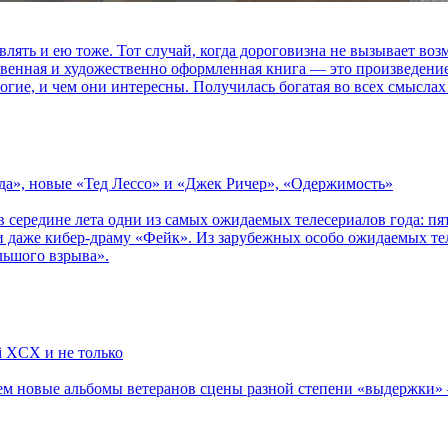
влять и ею тоже. Тот случай, когда дороговизна не вызывает в
ственная и художественно оформленная книга — это произведени
огие, и чем они интересны. Получилась богатая во всех смыслах
зда», новые «Тед Лессо» и «Джек Ричер», «Одержимость»
в середине лета одни из самых ожидаемых телесериалов года: 
 даже кибер-драму «Фейк». Из зарубежных особо ожидаемых тел
льшого взрыва».
li XCX и не только
новые альбомы ветеранов сцены разной степени «выдержки» — Мад