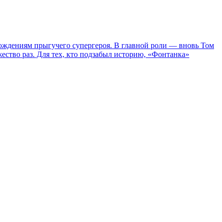
ождениям прыгучего супергероя. В главной роли — вновь Том
жество раз. Для тех, кто подзабыл историю, «Фонтанка»