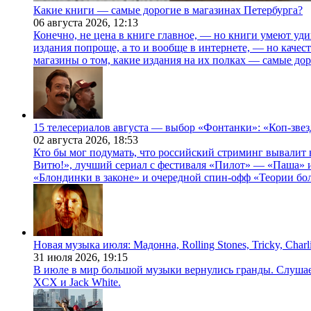
Какие книги — самые дорогие в магазинах Петербурга?
06 августа 2026,
12:13
Конечно, не цена в книге главное, — но книги умеют уди
издания попроще, а то и вообще в интернете, — но каче
магазины о том, какие издания на их полках — самые дор
15 телесериалов августа — выбор «Фонтанки»: «Коп-зве
02 августа 2026,
18:53
Кто бы мог подумать, что российский стриминг вывалит 
Витю!», лучший сериал с фестиваля «Пилот» — «Паша» и
«Блондинки в законе» и очередной спин-офф «Теории бо
Новая музыка июля: Мадонна, Rolling Stones, Tricky, Char
31 июля 2026,
19:15
В июле в мир большой музыки вернулись гранды. Слушаем 
XCX и Jack White.