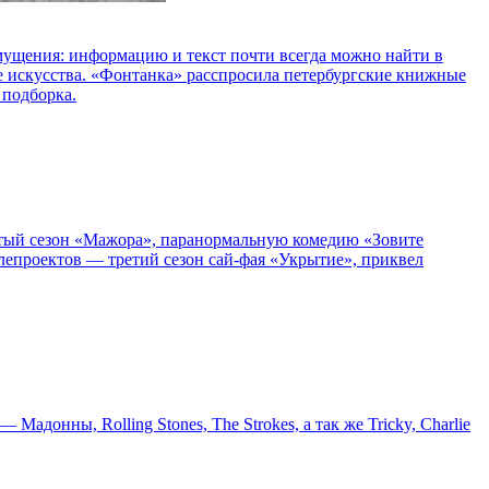
озмущения: информацию и текст почти всегда можно найти в
е искусства. «Фонтанка» расспросила петербургские книжные
 подборка.
пятый сезон «Мажора», паранормальную комедию «Зовите
епроектов — третий сезон сай-фая «Укрытие», приквел
онны, Rolling Stones, The Strokes, а так же Tricky, Charlie