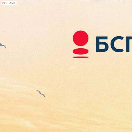
РЕКЛАМА
Афиша Plus
#телегид
Фонтанка.ру
Сегодня:
2026.08.07
08:31
Афиша Plus
кино
спектакли
выставки
концерты
лекции
книги
афиша плюс
новости
+