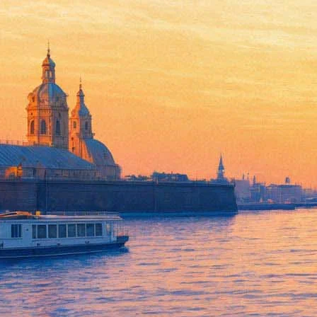
Стивен Кинг выпустит детску
27 октября 2016,
17:04
Версия для печати
Детская книга Стивена Кинга о «паровозике Ту-Ту» появится в 
В издании король ужасов выступает под псевдонимом Бэрил Эв
героев, паренёк по имени Джейк Чеймберз, наталкивается на к
прокладывающий себе путь на холм... Чарли сделал вывод, что 
В новой книге Кинг развил этот сюжет. Издатели приглашают 
Напомним, Стивен Кинг впервые
презентовал
сказку «Чарли Т
экземпляров.
Фонтанка.ру
Проект "Афиша Plus" реализован на средства гранта Санкт-Пет