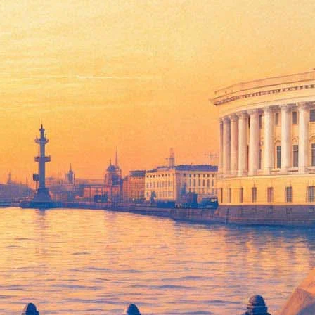
n & Schuster, сообщает британская газета
The Guardian
.
рёт начало из цикла «Тёмная башня». По сюжету, один из
ыл изображён локомотив с человеческим лицом,
вием в «захватывающей книге о дружбе и верности».
гда же появилось ограниченное издание книги тиражом 150