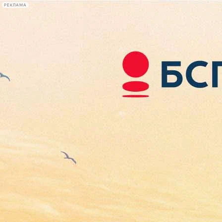
РЕКЛАМА
Афиша Plus
#телегид
Фонтанка.ру
Сегодня:
2026.08.07
06:56
Афиша Plus
кино
спектакли
выставки
концерты
лекции
книги
афиша плюс
новости
+