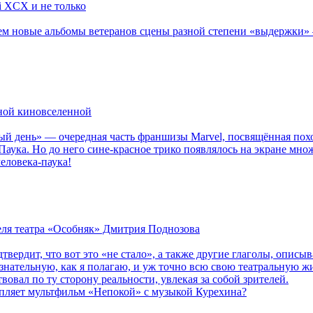
li XCX и не только
новые альбомы ветеранов сцены разной степени «выдержки» — Мад
рной киновселенной
ый день» — очередная часть франшизы Marvel, посвящённая пох
Паука. Но до него сине-красное трико появлялось на экране мно
еловека-паука!
теля театра «Особняк» Дмитрия Поднозова
дтвердит, что вот это «не стало», а также другие глаголы, опи
сознательную, как я полагаю, и уж точно всю свою театральную 
вовал по ту сторону реальности, увлекая за собой зрителей.
епляет мультфильм «Непокой» с музыкой Курехина?