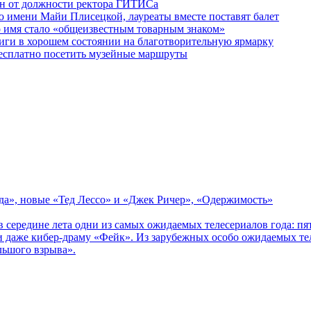
ен от должности ректора ГИТИСа
 имени Майи Плисецкой, лауреаты вместе поставят балет
о имя стало «общеизвестным товарным знаком»
ги в хорошем состоянии на благотворительную ярмарку
бесплатно посетить музейные маршруты
зда», новые «Тед Лессо» и «Джек Ричер», «Одержимость»
в середине лета одни из самых ожидаемых телесериалов года: 
 даже кибер-драму «Фейк». Из зарубежных особо ожидаемых тел
льшого взрыва».