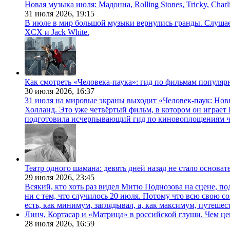
Новая музыка июля: Мадонна, Rolling Stones, Tricky, Char
31 июля 2026,
19:15
В июле в мир большой музыки вернулись гранды. Слушаем 
XCX и Jack White.
Как смотреть «Человека-паука»: гид по фильмам популя
30 июля 2026,
16:37
31 июля на мировые экраны выходит «Человек-паук: Нов
Холланд. Это уже четвёртый фильм, в котором он играет 
подготовила исчерпывающий гид по киновоплощениям ч
Театр одного шамана: девять дней назад не стало основа
29 июля 2026,
23:45
Всякий, кто хоть раз видел Митю Поднозова на сцене, по
ни с тем, что случилось 20 июля. Потому что всю свою 
есть, как минимум, заглядывал, а, как максимум, путешест
Линч, Кортасар и «Матрица» в российской глуши. Чем ц
28 июля 2026,
16:59