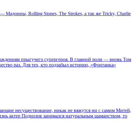
онны, Rolling Stones, The Strokes, а так же Tricky, Charlie
ождениям прыгучего супергероя. В главной роли — вновь Том
жество раз. Для тех, кто подзабыл историю, «Фонтанка»
сывающие несуществование, никак не вяжутся ни с самим Митей,
жизнь актер Поднозов занимался натуральным шаманством, то