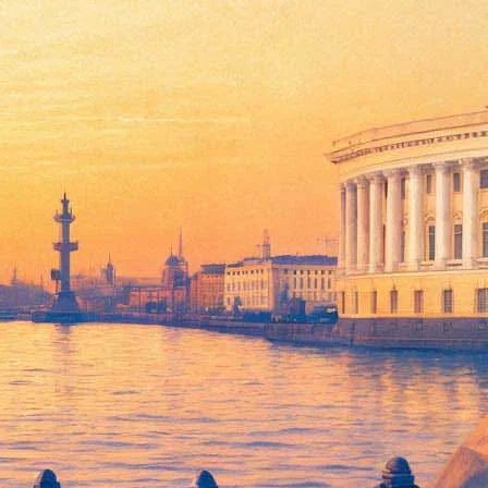
и
ет включаться в эфир с 20-минутным перформансом или
 новым годом». Илья Казаков продемонстрирует собственный
бражения публикуются в одном из самых известных
повествованием об источниках вдохновения. Дмитрий Лигай
.