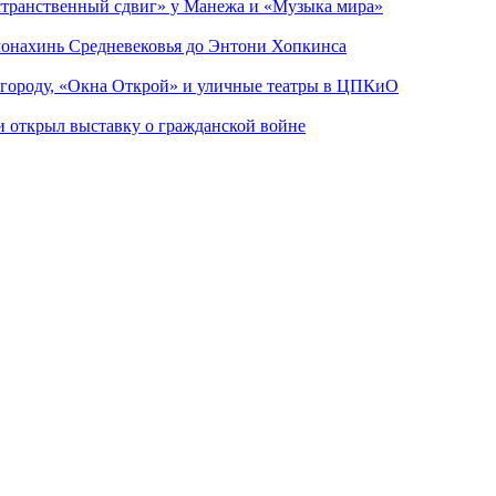
странственный сдвиг» у Манежа и «Музыка мира»
 монахинь Средневековья до Энтони Хопкинса
 городу, «Окна Открой» и уличные театры в ЦПКиО
ии открыл выставку о гражданской войне