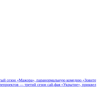
пятый сезон «Мажора», паранормальную комедию «Зовите
епроектов — третий сезон сай-фая «Укрытие», приквел