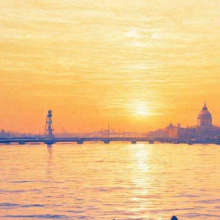
 онлайн-фестиваль иллюстраци
айн-фестиваль иллюстрации. Каждый час новый иллюстратор буд
 «Как пережить аврал и успеть много всего одновременно перед
в Инстаграме. Иллюстратор из Швейцарии Catell Ronca, чьи изо
продвижения. Анастасия Забродина выступит в прямом эфире с 
и свою нишу. А Алексей Курбатов — как найти своего заказчика
 там же пройдут живые выступления участников.
ербурга