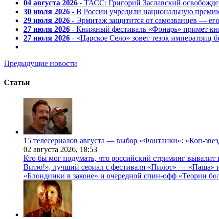
04 августа 2026
- ТАСС: Григорий Заславский освобожд
30 июля 2026
- В России учредили национальную премию
29 июля 2026
- Эрмитаж защитится от самозванцев — ег
27 июля 2026
- Книжный фестиваль «Фонарь» примет кни
27 июля 2026
- «Царское Село» зовет тезок императриц 
Предыдущие новости
Статьи
15 телесериалов августа — выбор «Фонтанки»: «Коп-зве
02 августа 2026,
18:53
Кто бы мог подумать, что российский стриминг вывалит 
Витю!», лучший сериал с фестиваля «Пилот» — «Паша» и
«Блондинки в законе» и очередной спин-офф «Теории бо