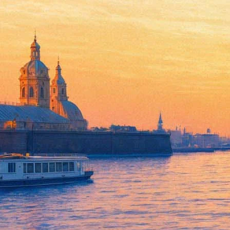
В Фейсбуке проведут первый
26 октября 2016,
15:19
Версия для печати
27 октября в социальной сети «Фейсбук» пройдет первый онл
лекцией.
Среди участников фестиваля — Яна Франк, которая расскажет,
проект «Великая война кошек и собак», который он развивает 
иллюстраторских изданий Taschen, расскажет о способах само
объяснит, как сформировать собственную манеру и стиль, найт
Подробности онлайн-фесиваля можно узнать на его странице ,
Фонтанка.ру
Проект "Афиша Plus" реализован на средства гранта Санкт-Пет