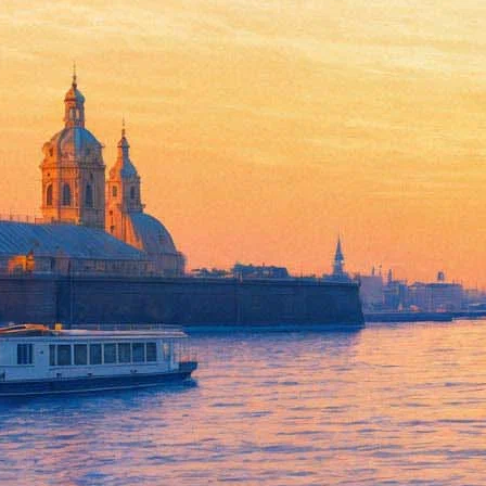
Обнаружена неизвестная ране
25 октября 2016,
19:09
Версия для печати
Неизвестная поклонникам песня Дэвида Боуи была обнаружена 
которую успел сделать рок-певец.
Песня называется Blaze; предполагается, что она была заверше
его словам, запись настраивает слушателя на волны оптимизма
Пока неизвестно, когда неизвестную песню Боуи можно будет 
Дэвид Боуи скончался 10 января 2016 года в Нью-Йорке. Ему бы
Фонтанка.ру
Проект "Афиша Plus" реализован на средства гранта Санкт-Пет