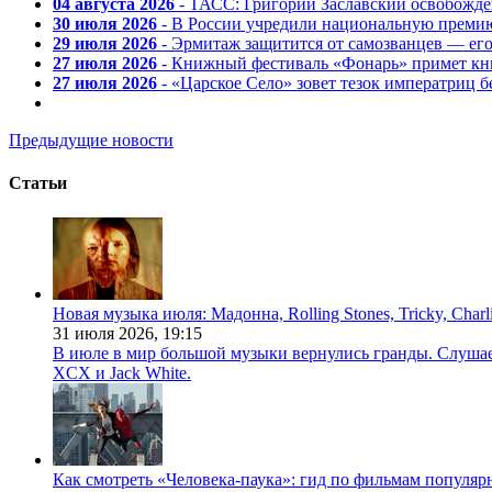
04 августа 2026
- ТАСС: Григорий Заславский освобожд
30 июля 2026
- В России учредили национальную премию
29 июля 2026
- Эрмитаж защитится от самозванцев — ег
27 июля 2026
- Книжный фестиваль «Фонарь» примет кни
27 июля 2026
- «Царское Село» зовет тезок императриц 
Предыдущие новости
Статьи
Новая музыка июля: Мадонна, Rolling Stones, Tricky, Char
31 июля 2026,
19:15
В июле в мир большой музыки вернулись гранды. Слушаем 
XCX и Jack White.
Как смотреть «Человека-паука»: гид по фильмам популя