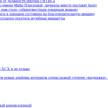
ен от должности ректора ГИТИСа
 имени Майи Плисецкой, лауреаты вместе поставят балет
о имя стало «общеизвестным товарным знаком»
ги в хорошем состоянии на благотворительную ярмарку
бесплатно посетить музейные маршруты
li XCX и не только
новые альбомы ветеранов сцены разной степени «выдержки» — Мад
рной киновселенной