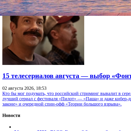
15 телесериалов августа — выбор «Фон
02 августа 2026, 18:53
Кто бы мог подумать, что российский стриминг вывалит в сер
лучший сериал с фестиваля «Пилот» — «Паша» и даже кибер-д
законе» и очередной спин-офф «Теории большого взрыва».
Новости