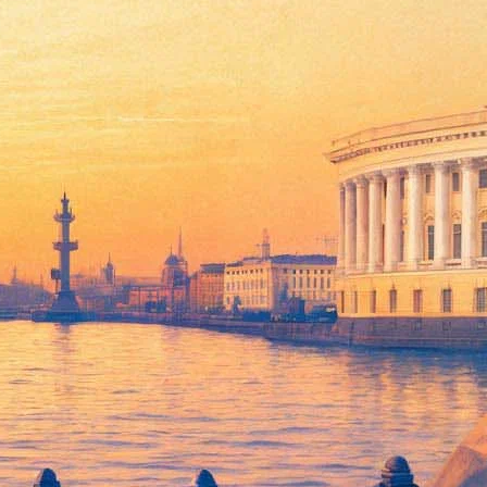
овое произведение может считаться самой последней записью,
жил Николас Пегг, автор книги «The complete David Bowie». По
ву космического путешествия как метафоры существования.
поводу выпуска записи.