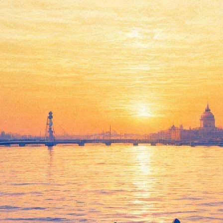
е песня Дэвида Боуи
спустя девять месяцев после его смерти. Как сообщает
Mirror
, н
на в конце студийной работы над альбомом Black Star. Ее обнару
. При этом в тексте Боуи возвращается к своему любимому моти
услышать: менеджмент певца еще не сообщал своих решений по 
ло 69 лет.
ербурга