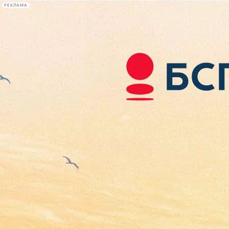
РЕКЛАМА
Афиша Plus
#телегид
Фонтанка.ру
Сегодня:
2026.08.06
10:45
Афиша Plus
кино
спектакли
выставки
концерты
лекции
книги
афиша плюс
новости
+