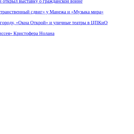
ии открыл выставку о гражданской войне
странственный сдвиг» у Манежа и «Музыка мира»
 городу, «Окна Открой» и уличные театры в ЦПКиО
диссея» Кристофера Нолана