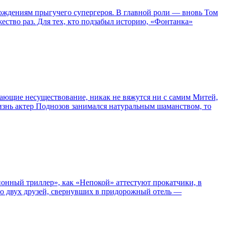
ождениям прыгучего супергероя. В главной роли — вновь Том
жество раз. Для тех, кто подзабыл историю, «Фонтанка»
сывающие несуществование, никак не вяжутся ни с самим Митей,
жизнь актер Поднозов занимался натуральным шаманством, то
нный триллер», как «Непокой» аттестуют прокатчики, в
ро двух друзей, свернувших в придорожный отель —