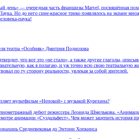
ый день» — очередная часть франшизы Marvel, посвящённая пох
Паука. Но до него сине-красное трико появлялось на экране мно
еловека-паука!
теля театра «Особняк» Дмитрия Поднозова
дтвердит, что вот это «не стало», а также другие глаголы, опи
сознательную, как я полагаю, и уж точно всю свою театральную 
вовал по ту сторону реальности, увлекая за собой зрителей.
епляет мультфильм «Непокой» с музыкой Курехина?
лнометражный дебют режиссера Леонида Шмелькова. «Анимацио
смотре анимации «Суздальфест». Чем может зацепить история п
 монахинь Средневековья до Энтони Хопкинса