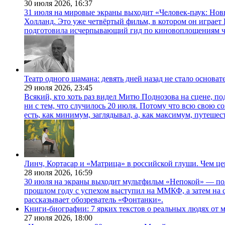
30 июля 2026,
16:37
31 июля на мировые экраны выходит «Человек-паук: Нов
Холланд. Это уже четвёртый фильм, в котором он играет 
подготовила исчерпывающий гид по киновоплощениям ч
Театр одного шамана: девять дней назад не стало основа
29 июля 2026,
23:45
Всякий, кто хоть раз видел Митю Поднозова на сцене, по
ни с тем, что случилось 20 июля. Потому что всю свою 
есть, как минимум, заглядывал, а, как максимум, путешест
Линч, Кортасар и «Матрица» в российской глуши. Чем ц
28 июля 2026,
16:59
30 июля на экраны выходит мультфильм «Непокой» — по
прошлом году с успехом выступил на ММКФ, а затем на 
рассказывает обозреватель «Фонтанки».
Книги-биографии: 7 ярких текстов о реальных людях от
27 июля 2026,
18:00