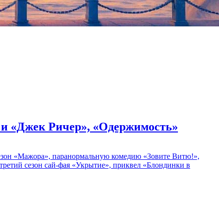
» и «Джек Ричер», «Одержимость»
 сезон «Мажора», паранормальную комедию «Зовите Витю!»,
ретий сезон сай-фая «Укрытие», приквел «Блондинки в