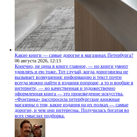
Какие книги — самые дорогие в магазинах Петербурга?
06 августа 2026,
12:13
Конечно, не цена в книге главное, — но книги умеют
удивлять и ею тоже. Тот случай, когда дороговизна не
вызывает возмущения: информацию и текст почти
всегда можно найти в издания попроще, а то и вообще в
интернете, — но качественная и художественно
оформленная книга — это произведение искусства.
«Фонтанка» расспросила петербургские книжные
магазины о том, какие издания на их полках — самые
дорогие, и чем они интересны. Получилась богатая во
всех смыслах подборка.