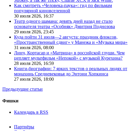
Strokes, а так же Tricky, Charlie XCX и Jack White.
Как смотреть «Человека-паука»: гид по фильмам
популярной киновселенной
30 июля 2026,
16:37
Театр одного шамана: девять дней назад не стало
основателя театра «Особняк» Дмитрия Поднозова
29 июля 2026,
23:45
Куда пойти 31 июля—2 августа: праздник флоксов,
«Пространственный сдвиг» у Манежа и «Музыка мира»
31 июля 2026,
08:00
Линч, Кортасар и «Матрица» в российской глуши. Чем
цепляет мультфильм «Непокой» с музыкой Курехина?
28 июля 2026,
16:59
Книги-биографии: 7 ярких текстов о реальных людях от
монахинь Средневековья до Энтони Хопкинса
27 июля 2026,
18:00
Предыдущие статьи
Фишки
Календарь в RSS
Партнёры