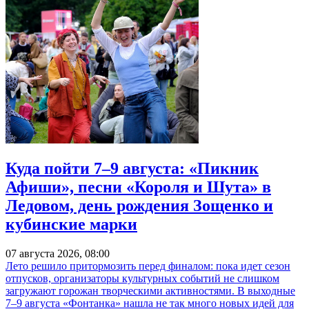
Куда пойти 7–9 августа: «Пикник
Афиши», песни «Короля и Шута» в
Ледовом, день рождения Зощенко и
кубинские марки
07 августа 2026, 08:00
Лето решило притормозить перед финалом: пока идет сезон
отпусков, организаторы культурных событий не слишком
загружают горожан творческими активностями. В выходные
7–9 августа «Фонтанка» нашла не так много новых идей для