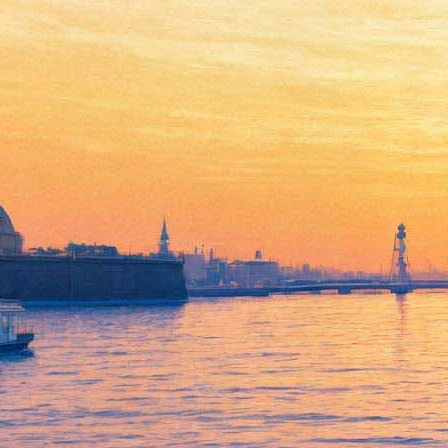
На Фестивале света
расскажут легенды
Петербурга
18 октября 2016,
15:24
Версия для печати
4 и 5 ноября петербуржцев ждет Фестиваль света, который
целиком охватит Исаакиевскую площадь. Организаторы и
создатели проекта – Комитет по развитию туризма, Городской
центр размещения рекламы и творческая группа Dance Open,
– готовят новые 3D-мэппинг шоу и лазерные инсталляции.
Проекционное шоу на Исаакиевском соборе будет посвящено
истории формирования облика Петербурга и его духовной
культуры. В представлении будут задействованы
динамические световые приборы и архитектурная подсветка.