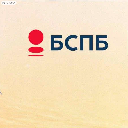
РЕКЛАМА
Афиша Plus
#телегид
Фонтанка.ру
Сегодня:
2026.08.08
14:18
Афиша Plus
кино
спектакли
выставки
концерты
лекции
книги
афиша плюс
новости
+