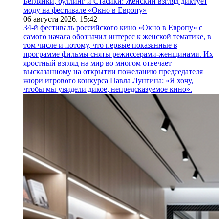
Беглянки, буллинг и Стасики: Женский взгляд диктует
моду на фестивале «Окно в Европу»
06 августа 2026,
15:42
34-й фестиваль российского кино «Окно в Европу» с
самого начала обозначил интерес к женской тематике, в
том числе и потому, что первые показанные в
программе фильмы сняты режиссерами-женщинами. Их
яростный взгляд на мир во многом отвечает
высказанному на открытии пожеланию председателя
жюри игрового конкурса Павла Лунгина: «Я хочу,
чтобы мы увидели дикое, непредсказуемое кино».