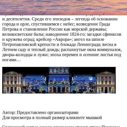
На здании Мариинского дворца публику ждет полноценный
мультимедийный 3D-спектакль о жизни города в разные века
и десятилетия. Среди его эпизодов – легенда об основании
города и орле, спустившемся с небес; возведение Града
Петрова и становление России как морской державы;
великосветские балы; наводнение 1824-го; загадки сфинксов
и кружева оград; крейсер «Аврора»; ангел на шпиле
Петропавловской крепости и блокада Ленинграда; весна в
Летнем саду и теплый дождь; распахнутые окна коммуналок,
дворы-колодцы и лужи; эпоха перемен и осенние листья под
ногами…
Автор: Предоставлено организаторами
Для просмотра в полный размер кликните мышкой