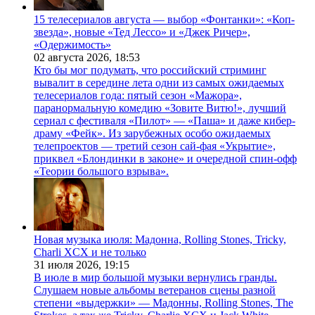
15 телесериалов августа — выбор «Фонтанки»: «Коп-
звезда», новые «Тед Лессо» и «Джек Ричер»,
«Одержимость»
02 августа 2026,
18:53
Кто бы мог подумать, что российский стриминг
вывалит в середине лета одни из самых ожидаемых
телесериалов года: пятый сезон «Мажора»,
паранормальную комедию «Зовите Витю!», лучший
сериал с фестиваля «Пилот» — «Паша» и даже кибер-
драму «Фейк». Из зарубежных особо ожидаемых
телепроектов — третий сезон сай-фая «Укрытие»,
приквел «Блондинки в законе» и очередной спин-офф
«Теории большого взрыва».
Новая музыка июля: Мадонна, Rolling Stones, Tricky,
Charli XCX и не только
31 июля 2026,
19:15
В июле в мир большой музыки вернулись гранды.
Слушаем новые альбомы ветеранов сцены разной
степени «выдержки» — Мадонны, Rolling Stones, The