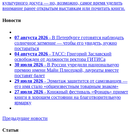
культурного досуга — но, возможно, самое время уделить
внимание ранее открытым выставкам или почитать книги.
Новости
07 августа 2026
- В Петербурге готовятся наблюдать
солнечное затмение — чтобы его увидеть, нужно
постараться
04 августа 2026
- ТАСС: Григорий Заславский
освобожден от должности ректора ГИТИСа
30 июля 2026
- В России учредили национальную
премию имени Майи Плисецкой, лауреаты вместе
поставят балет
29 июля 2026
- Эрмитаж защитится от самозванцев —
его имя стало «общеизвестным товарным знаком»
27 июля 2026
- Книжный фестиваль «Фонарь» примет
книги в хорошем состоянии на благотворительную
ярмарку
Предыдущие новости
Статьи