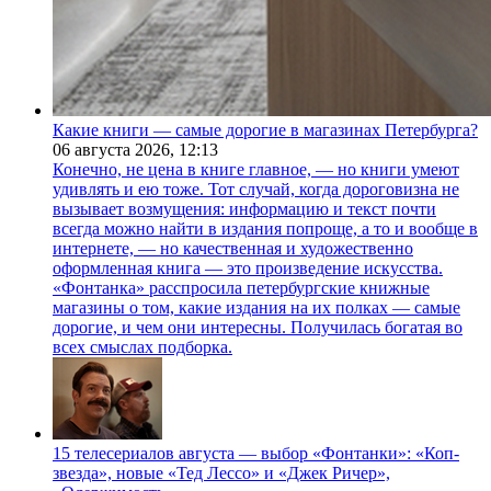
Какие книги — самые дорогие в магазинах Петербурга?
06 августа 2026,
12:13
Конечно, не цена в книге главное, — но книги умеют
удивлять и ею тоже. Тот случай, когда дороговизна не
вызывает возмущения: информацию и текст почти
всегда можно найти в издания попроще, а то и вообще в
интернете, — но качественная и художественно
оформленная книга — это произведение искусства.
«Фонтанка» расспросила петербургские книжные
магазины о том, какие издания на их полках — самые
дорогие, и чем они интересны. Получилась богатая во
всех смыслах подборка.
15 телесериалов августа — выбор «Фонтанки»: «Коп-
звезда», новые «Тед Лессо» и «Джек Ричер»,