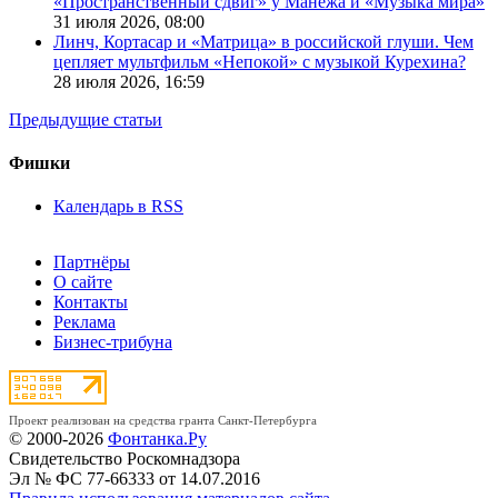
«Пространственный сдвиг» у Манежа и «Музыка мира»
31 июля 2026,
08:00
Линч, Кортасар и «Матрица» в российской глуши. Чем
цепляет мультфильм «Непокой» с музыкой Курехина?
28 июля 2026,
16:59
Предыдущие статьи
Фишки
Календарь в RSS
Партнёры
О сайте
Контакты
Реклама
Бизнес-трибуна
Проект реализован на средства гранта Санкт-Петербурга
© 2000-2026
Фонтанка.Ру
Свидетельство Роскомнадзора
Эл № ФС 77-66333 от 14.07.2016