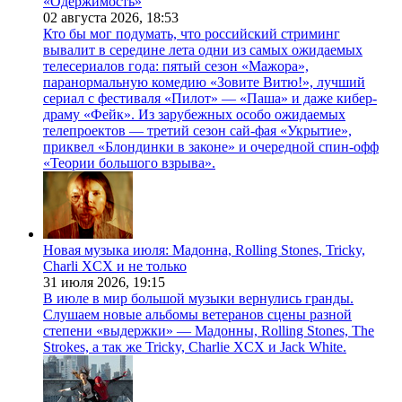
«Одержимость»
02 августа 2026,
18:53
Кто бы мог подумать, что российский стриминг
вывалит в середине лета одни из самых ожидаемых
телесериалов года: пятый сезон «Мажора»,
паранормальную комедию «Зовите Витю!», лучший
сериал с фестиваля «Пилот» — «Паша» и даже кибер-
драму «Фейк». Из зарубежных особо ожидаемых
телепроектов — третий сезон сай-фая «Укрытие»,
приквел «Блондинки в законе» и очередной спин-офф
«Теории большого взрыва».
Новая музыка июля: Мадонна, Rolling Stones, Tricky,
Charli XCX и не только
31 июля 2026,
19:15
В июле в мир большой музыки вернулись гранды.
Слушаем новые альбомы ветеранов сцены разной
степени «выдержки» — Мадонны, Rolling Stones, The
Strokes, а так же Tricky, Charlie XCX и Jack White.