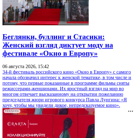
Беглянки, буллинг и Стасики:
Женский взгляд диктует моду на
фестивале «Окно в Европу»
06 августа 2026, 15:42
34-й фестиваль российского кино «Окно в Европу» с самого
начала обозначил интерес к женской тематике, в том числе и
потому, что первые показанные в программе фильмы сняты
режиссерами-женщинами. Их яростный взгляд на мир во
многом отвечает высказанному на открытии пожеланию
председателя жюри игрового конкурса Павла Лунгина: «Я
хочу, чтобы мы увидели дикое, непредсказуемое кино».
РЕКЛАМА