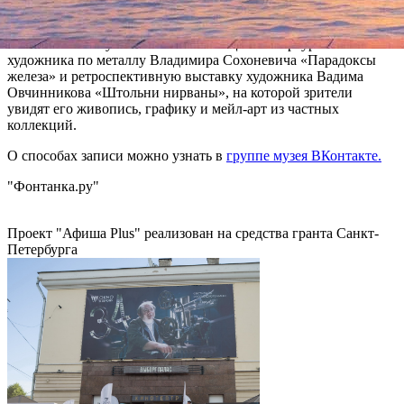
Геннадия Сотникова, выполненные им с 1966 по 2005 год.
Также они смогут посетить экспозицию петербургского
художника по металлу Владимира Сохоневича «Парадоксы
железа» и ретроспективную выставку художника Вадима
Овчинникова «Штольни нирваны», на которой зрители
увидят его живопись, графику и мейл-арт из частных
коллекций.
О способах записи можно узнать в
группе музея ВКонтакте.
"Фонтанка.ру"
Проект "Афиша Plus" реализован на средства гранта Санкт-
Петербурга