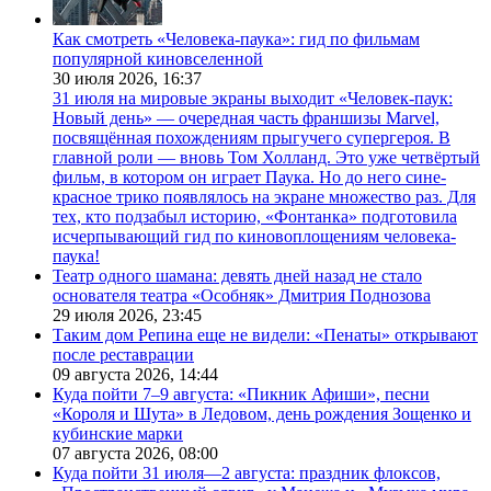
Как смотреть «Человека-паука»: гид по фильмам
популярной киновселенной
30 июля 2026,
16:37
31 июля на мировые экраны выходит «Человек-паук:
Новый день» — очередная часть франшизы Marvel,
посвящённая похождениям прыгучего супергероя. В
главной роли — вновь Том Холланд. Это уже четвёртый
фильм, в котором он играет Паука. Но до него сине-
красное трико появлялось на экране множество раз. Для
тех, кто подзабыл историю, «Фонтанка» подготовила
исчерпывающий гид по киновоплощениям человека-
паука!
Театр одного шамана: девять дней назад не стало
основателя театра «Особняк» Дмитрия Поднозова
29 июля 2026,
23:45
Таким дом Репина еще не видели: «Пенаты» открывают
после реставрации
09 августа 2026,
14:44
Куда пойти 7–9 августа: «Пикник Афиши», песни
«Короля и Шута» в Ледовом, день рождения Зощенко и
кубинские марки
07 августа 2026,
08:00
Куда пойти 31 июля—2 августа: праздник флоксов,