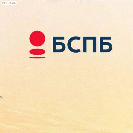
РЕКЛАМА
Афиша Plus
#телегид
Фонтанка.ру
Сегодня:
2026.08.10
11:08
Афиша Plus
кино
спектакли
выставки
концерты
лекции
книги
афиша плюс
новости
+