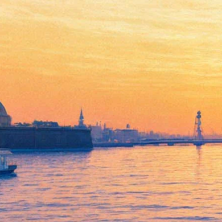
Пенсионерам бесплатно
расскажут о современном
искусстве
12 октября 2016,
16:58
Версия для печати
Музей искусства Санкт-Петербурга ХХ-ХХI веков проведет
первую обзорную экскурсию для пенсионеров, принять
участие в которой они смогут бесплатно (но по
предварительной записи и наличии документов).
13 октября в 15.00 пожилых петербуржцев приглашают
послушать рассказ об истории здания музея, расположенного
на набережной канала Грибоедова, 103, и осмотреть новую
выставку Corto y Derecho (в переводе с испанского – «коротко
и прямо»), где им покажут работы живописца и графика