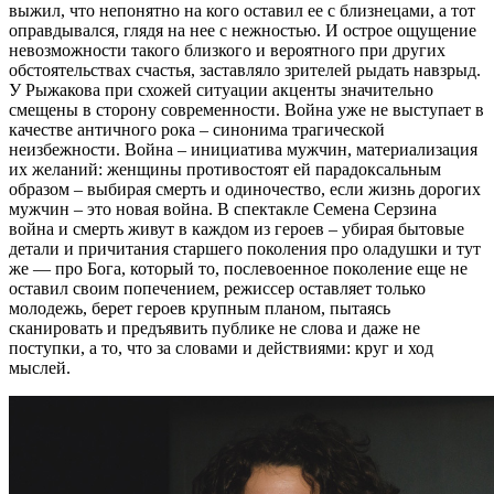
выжил, что непонятно на кого оставил ее с близнецами, а тот
оправдывался, глядя на нее с нежностью. И острое ощущение
невозможности такого близкого и вероятного при других
обстоятельствах счастья, заставляло зрителей рыдать навзрыд.
У Рыжакова при схожей ситуации акценты значительно
смещены в сторону современности. Война уже не выступает в
качестве античного рока – синонима трагической
неизбежности. Война – инициатива мужчин, материализация
их желаний: женщины противостоят ей парадоксальным
образом – выбирая смерть и одиночество, если жизнь дорогих
мужчин – это новая война. В спектакле Семена Серзина
война и смерть живут в каждом из героев – убирая бытовые
детали и причитания старшего поколения про оладушки и тут
же — про Бога, который то, послевоенное поколение еще не
оставил своим попечением, режиссер оставляет только
молодежь, берет героев крупным планом, пытаясь
сканировать и предъявить публике не слова и даже не
поступки, а то, что за словами и действиями: круг и ход
мыслей.