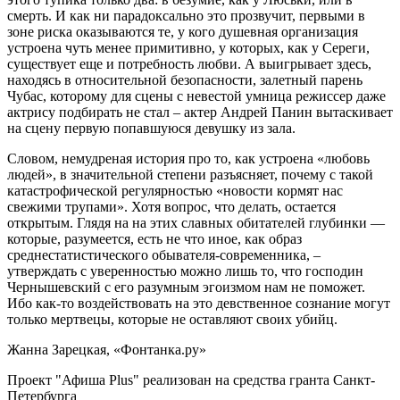
смерть. И как ни парадоксально это прозвучит, первыми в
зоне риска оказываются те, у кого душевная организация
устроена чуть менее примитивно, у которых, как у Сереги,
существует еще и потребность любви. А выигрывает здесь,
находясь в относительной безопасности, залетный парень
Чубас, которому для сцены с невестой умница режиссер даже
актрису подбирать не стал – актер Андрей Панин вытаскивает
на сцену первую попавшуюся девушку из зала.
Словом, немудреная история про то, как устроена «любовь
людей», в значительной степени разъясняет, почему с такой
катастрофической регулярностью «новости кормят нас
свежими трупами». Хотя вопрос, что делать, остается
открытым. Глядя на на этих славных обитателей глубинки —
которые, разумеется, есть не что иное, как образ
среднестатистического обывателя-современника, –
утверждать с уверенностью можно лишь то, что господин
Чернышевский с его разумным эгоизмом нам не поможет.
Ибо как-то воздействовать на это девственное сознание могут
только мертвецы, которые не оставляют своих убийц.
Жанна Зарецкая, «Фонтанка.ру»
Проект "Афиша Plus" реализован на средства гранта Санкт-
Петербурга