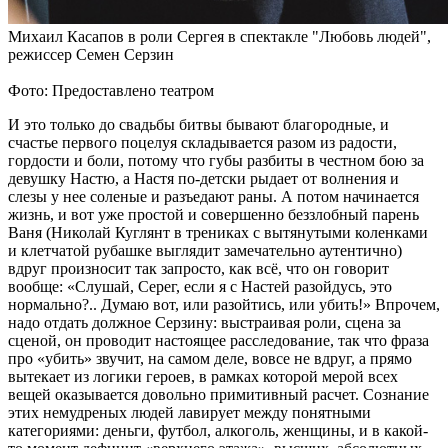
Михаил Касапов в роли Сергея в спектакле "Любовь людей",
режиссер Семен Серзин
Фото: Предоставлено театром
И это только до свадьбы битвы бывают благородные, и
счастье первого поцелуя складывается разом из радости,
гордости и боли, потому что губы разбиты в честном бою за
девушку Настю, а Настя по-детски рыдает от волнения и
слезы у нее соленые и разъедают раны. А потом начинается
жизнь, и вот уже простой и совершенно беззлобный парень
Ваня (Николай Куглянт в трениках с вытянутыми коленками
и клетчатой рубашке выглядит замечательно аутентично)
вдруг произносит так запросто, как всё, что он говорит
вообще: «Слушай, Серег, если я с Настей разойдусь, это
нормально?.. Думаю вот, или разойтись, или убить!» Впрочем,
надо отдать должное Серзину: выстраивая роли, сцена за
сценой, он проводит настоящее расследование, так что фраза
про «убить» звучит, на самом деле, вовсе не вдруг, а прямо
вытекает из логики героев, в рамках которой мерой всех
вещей оказывается довольно примитивный расчет. Сознание
этих немудреных людей лавирует между понятными
категориями: деньги, футбол, алкоголь, женщины, и в какой-