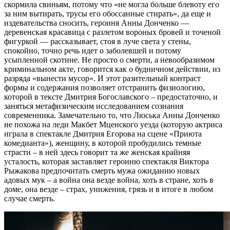
скормила свиньям, потому что «не могла больше блевоту его
за ним вытирать, трусы его обоссанные стирать», да еще и
издевательства сносить, героиня Анны Донченко —
деревенская красавица с разлетом вороных бровей и точеной
фигуркой — рассказывает, стоя в луче света у стены,
спокойно, точно речь идет о заболевшей и потому
усыпленной скотине. Не просто о смерти, а невообразимом
криминальном акте, говорится как о будничном действии, из
разряда «вынести мусор». И этот разительный контраст
формы и содержания позволяет отстранить физиологию,
которой в тексте Дмитрия Богославского – предостаточно, и
заняться метафизическим исследованием сознания
современника. Замечательно то, что Люська Анны Донченко
не похожа на леди Макбет Мценского уезда (которую актриса
играла в спектакле Дмитрия Егорова на сцене «Приюта
комедианта»), женщину, в которой пробудились темные
страсти – в ней здесь говорит та же женская крайняя
усталость, которая заставляет героиню спектакля Виктора
Рыжакова предпочитать смерть мужа ожиданию новых
адовых мук – а война она везде война, хоть в стране, хоть в
доме, она везде – страх, унижения, грязь и в итоге в любом
случае смерть.