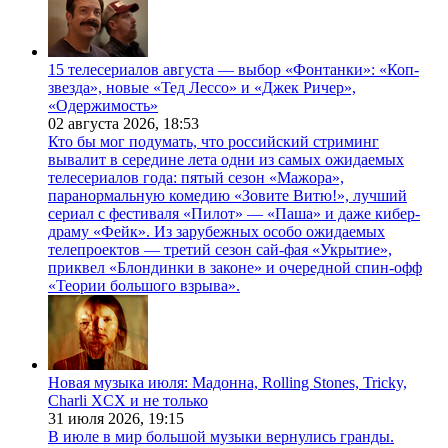
15 телесериалов августа — выбор «Фонтанки»: «Коп-
звезда», новые «Тед Лессо» и «Джек Ричер»,
«Одержимость»
02 августа 2026,
18:53
Кто бы мог подумать, что российский стриминг
вывалит в середине лета одни из самых ожидаемых
телесериалов года: пятый сезон «Мажора»,
паранормальную комедию «Зовите Витю!», лучший
сериал с фестиваля «Пилот» — «Паша» и даже кибер-
драму «Фейк». Из зарубежных особо ожидаемых
телепроектов — третий сезон сай-фая «Укрытие»,
приквел «Блондинки в законе» и очередной спин-офф
«Теории большого взрыва».
Новая музыка июля: Мадонна, Rolling Stones, Tricky,
Charli XCX и не только
31 июля 2026,
19:15
В июле в мир большой музыки вернулись гранды.