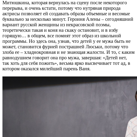
Митюшкина, которая вернулась на сцену после некоторого
перерыва, и очень кстати, потому что нутряная природа
актрисы позволяет ей создавать образы объемные и весомые
буквально за несколько минут. Героиня Алены – сегодняшний
вариант русской женщины из некрасовской поэмы,
теоретически такая и коня на скаку остановит, и в избу
горящую… в общем, все помнят этот образ из школьной
программы. Но здесь она, узнав, что детей у ее мужа быть не
может, становится фурией пострашней Люськи, потому что
злоба ее – хладнокровная и не знающая жалости. И то, с каким
равнодушием говорит она про мужа, завершая: «Детей нет,
так хоть для себя пожить», весьма ярко высвечивает тот ад, в
котором оказался милейший парень Ваня.