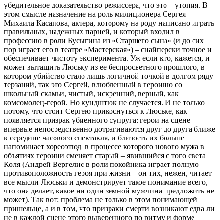
убедительное доказательство режиссера, что это – утопия. В
этом смысле назначение на роль милиционера Сергея
Михаила Касапова, актера, которому на роду написано играть
правильных, надежных парней, и который входил в
профессию в роли Бусыгина из «Старшего сына» (и до сих
пор играет его в театре «Мастерская») – снайперски точное и
обеспечивает чистоту эксперимента. Уж если кто, кажется, и
может вытащить Люську из ее беспросветного прошлого, в
котором убийство стало лишь логичной точкой в долгом ряду
терзаний, так это Сергей, влюбленный в героиню со
школьный скамьи, чистый, искренний, верный, как
комсомолец-герой. Но кундштюк не случается. И не только
потому, что стоит Сергею прикоснуться к Люське, как
появляется призрак убиенного супруга: герои на сцене
впервые непосредственно дотрагиваются друг до друга ближе
к середине часового спектакля, и близость их больше
напоминает хореоэтюд, в процессе которого нового мужа в
объятиях героини сменяет старый – явившийся с того света
Коля (Андрей Вергелис в роли покойника играет полную
противоположность героя при жизни – он тих, нежен, читает
все мысли Люськи и демонстрирует такое понимание всего,
что она делает, какое ни один земной мужчина предложить не
может). Так вот: проблема не только в этом понимающей
пришельце, а и в том, что призраки смерти возникают едва ли
не в каждой сцене этого выверенного по ритму и форме