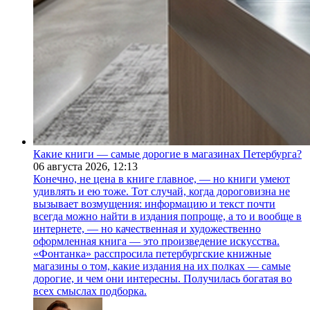
Какие книги — самые дорогие в магазинах Петербурга?
06 августа 2026,
12:13
Конечно, не цена в книге главное, — но книги умеют
удивлять и ею тоже. Тот случай, когда дороговизна не
вызывает возмущения: информацию и текст почти
всегда можно найти в издания попроще, а то и вообще в
интернете, — но качественная и художественно
оформленная книга — это произведение искусства.
«Фонтанка» расспросила петербургские книжные
магазины о том, какие издания на их полках — самые
дорогие, и чем они интересны. Получилась богатая во
всех смыслах подборка.