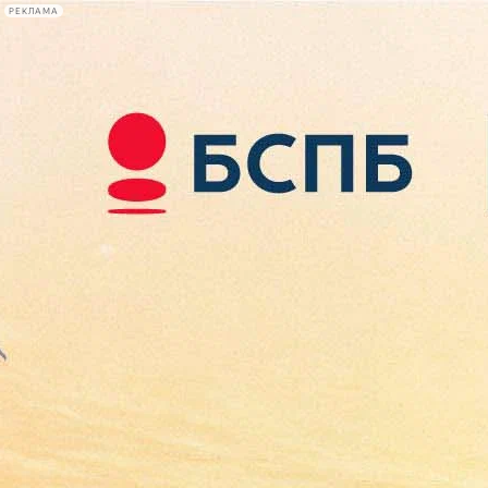
РЕКЛАМА
Афиша Plus
#телегид
Фонтанка.ру
Сегодня:
2026.08.08
07:54
Афиша Plus
кино
спектакли
выставки
концерты
лекции
книги
афиша плюс
новости
+