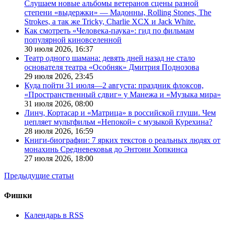
Слушаем новые альбомы ветеранов сцены разной
степени «выдержки» — Мадонны, Rolling Stones, The
Strokes, а так же Tricky, Charlie XCX и Jack White.
Как смотреть «Человека-паука»: гид по фильмам
популярной киновселенной
30 июля 2026,
16:37
Театр одного шамана: девять дней назад не стало
основателя театра «Особняк» Дмитрия Поднозова
29 июля 2026,
23:45
Куда пойти 31 июля—2 августа: праздник флоксов,
«Пространственный сдвиг» у Манежа и «Музыка мира»
31 июля 2026,
08:00
Линч, Кортасар и «Матрица» в российской глуши. Чем
цепляет мультфильм «Непокой» с музыкой Курехина?
28 июля 2026,
16:59
Книги-биографии: 7 ярких текстов о реальных людях от
монахинь Средневековья до Энтони Хопкинса
27 июля 2026,
18:00
Предыдущие статьи
Фишки
Календарь в RSS