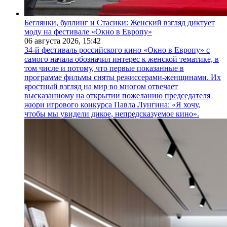
Беглянки, буллинг и Стасики: Женский взгляд диктует
моду на фестивале «Окно в Европу»
06 августа 2026,
15:42
34-й фестиваль российского кино «Окно в Европу» с
самого начала обозначил интерес к женской тематике, в
том числе и потому, что первые показанные в
программе фильмы сняты режиссерами-женщинами. Их
яростный взгляд на мир во многом отвечает
высказанному на открытии пожеланию председателя
жюри игрового конкурса Павла Лунгина: «Я хочу,
чтобы мы увидели дикое, непредсказуемое кино».