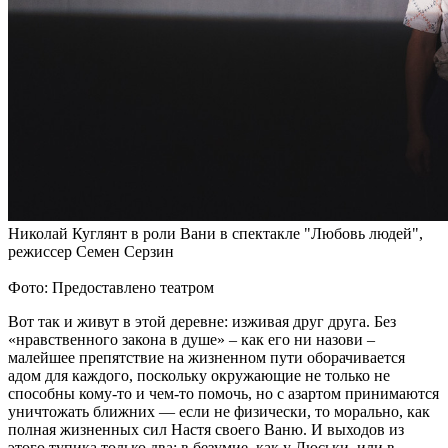
Николай Куглянт в роли Вани в спектакле "Любовь людей",
режиссер Семен Серзин
Фото: Предоставлено театром
Вот так и живут в этой деревне: изживая друг друга. Без
«нравственного закона в душе» – как его ни назови –
малейшее препятствие на жизненном пути оборачивается
адом для каждого, поскольку окружающие не только не
способны кому-то и чем-то помочь, но с азартом принимаются
уничтожать ближних — если не физически, то морально, как
полная жизненных сил Настя своего Ваню. И выходов из
этого тупика только два: в безумие, как у Люськи, или в