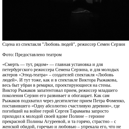
Сцена из спектакля "Любовь людей", режиссер Семен Серзин
Фото: Предоставлено театром
«Смерть — тут, рядом» — главная установка и для
петербургского режиссера Семена Серзина, и для молодых
актеров «Этюд-театра» – создателей спектакля «Любовь
людей». И тут тоже, как и в спектакле Виктора Рыжакова,
весь быт убран в ремарки, проектирующиеся на стены.
Виктор Рыжаков запатентовал прием, режиссер младшего
поколения Серзин его развивает и обогащает. Как сам
Рыжаков подхватил через десятилетие прием Петра Фоменко,
поставившего «Одну абсолютно счастливую деревню», где
погибший на войне герой Сергея Тарамаева запросто
приходил к молодой своей вдове Полине – героине
прекрасной Полины Агуреевой, и та горячо, страстно – с
женской обидой, горечью и любовью – упрекала его, что не