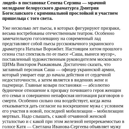
людей» в постановке Семена Серзина — мрачной
мелодраме белорусского драматурга Дмитрия
Богославского с криминальной прослойкой и участием
пришельца с того света.
Уже несколько лет пьесы, в которых фигурируют призраки,
весьма востребованы отечественным театром. Особенно
замечательную гоголевщину на современный лад
представляют собой пьесы русскоязычного украинского
драматурга Натальи Ворожбит. Настоящим хитом прошлого
сезона стал спектакль по ее пьесе «Саша, вынеси мусор»,
поставленный художественным руководителем московского
ЦИМа Виктором Рыжаковым. Достаточно сказать, что
заглавный персонаж Саша — офицер украинской армии,
который умирает еще до начала действия от сердечной
недостаточности, а затем является в видениях жене и
падчерице. Главные козыри постановки — абсолютно
будничное отношение к призраку почившего героя женщин
его семьи и совершенно непафосная интонация разговоров о
смерти. Особенно сильно она воздействует, когда жена
отказывается дать согласие на воскрешение мужа с условием
его участия в новой, последней мобилизации – мобилизации
мертвых. Надо слышать, с какой отчаянной женской
усталостью и с какой при этом железной непререкаемостью в
голосе Катя — Светлана Иванова-Сергеева объявляет мужу