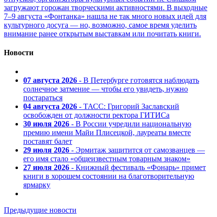
загружают горожан творческими активностями. В выходные
7–9 августа «Фонтанка» нашла не так много новых идей для
культурного досуга — но, возможно, самое время уделить
внимание ранее открытым выставкам или почитать книги.
Новости
07 августа 2026
- В Петербурге готовятся наблюдать
солнечное затмение — чтобы его увидеть, нужно
постараться
04 августа 2026
- ТАСС: Григорий Заславский
освобожден от должности ректора ГИТИСа
30 июля 2026
- В России учредили национальную
премию имени Майи Плисецкой, лауреаты вместе
поставят балет
29 июля 2026
- Эрмитаж защитится от самозванцев —
его имя стало «общеизвестным товарным знаком»
27 июля 2026
- Книжный фестиваль «Фонарь» примет
книги в хорошем состоянии на благотворительную
ярмарку
Предыдущие новости