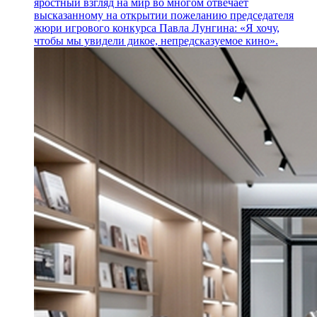
яростный взгляд на мир во многом отвечает
высказанному на открытии пожеланию председателя
жюри игрового конкурса Павла Лунгина: «Я хочу,
чтобы мы увидели дикое, непредсказуемое кино».