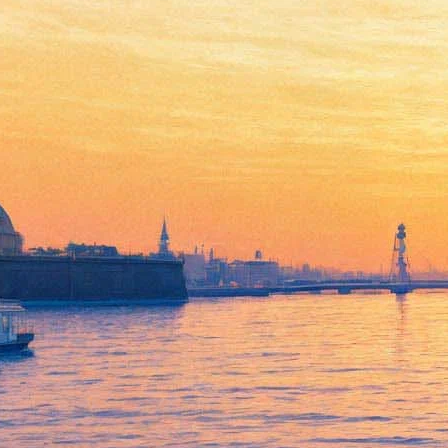
В Петербурге снимают
«Невский пятачок» с
Лядовой, Скляром и
Прилучным
07 октября 2016,
17:48
Версия для печати
Смотреть фоторепортаж
В Петербурге на «Объединенных русских киностудиях»