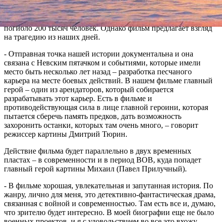
проходят съемки фильма под рабочим названием «Невский
пятачок». Из названия очевидно, что история связана местом,
где во время Великой Отечественной войны героически
погибло 200 тысяч человек. Однако фильм предлагает взгляд
на трагедию из наших дней.
- Отправная точка нашей истории документальна и она
связана с Невским пятачком и событиями, которые имели
место быть несколько лет назад – разработка песчаного
карьера на месте боевых действий. В нашем фильме главный
герой – один из арендаторов, который собирается
разрабатывать этот карьер. Есть в фильме и
противодействующая сила в лице главной героини, которая
пытается сберечь память предков, дать возможность
захоронить останки, которых там очень много, – говорит
режиссер картины Дмитрий Тюрин.
Действие фильма будет параллельно в двух временных
пластах – в современности и в период ВОВ, куда попадет
главный герой картины Михаил (Павел Прилучный).
- В фильме хорошая, увлекательная и запутанная история. По
жанру, лично для меня, это детективно-фантастическая драма,
связанная с войной и современностью. Там есть все и, думаю,
что зрителю будет интересно. В моей биографии еще не было
военных проектов, и я с удовольствием во все это вхожу.