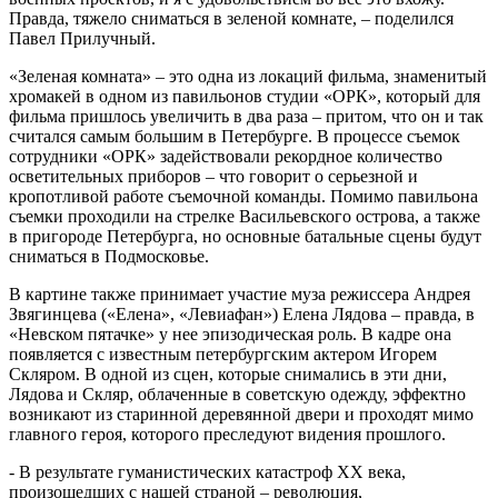
Правда, тяжело сниматься в зеленой комнате, – поделился
Павел Прилучный.
«Зеленая комната» – это одна из локаций фильма, знаменитый
хромакей в одном из павильонов студии «ОРК», который для
фильма пришлось увеличить в два раза – притом, что он и так
считался самым большим в Петербурге. В процессе съемок
сотрудники «ОРК» задействовали рекордное количество
осветительных приборов – что говорит о серьезной и
кропотливой работе съемочной команды. Помимо павильона
съемки проходили на стрелке Васильевского острова, а также
в пригороде Петербурга, но основные батальные сцены будут
сниматься в Подмосковье.
В картине также принимает участие муза режиссера Андрея
Звягинцева («Елена», «Левиафан») Елена Лядова – правда, в
«Невском пятачке» у нее эпизодическая роль. В кадре она
появляется с известным петербургским актером Игорем
Скляром. В одной из сцен, которые снимались в эти дни,
Лядова и Скляр, облаченные в советскую одежду, эффектно
возникают из старинной деревянной двери и проходят мимо
главного героя, которого преследуют видения прошлого.
- В результате гуманистических катастроф XX века,
произошедших с нашей страной – революция,