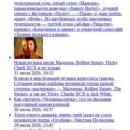
телесериалов года: пятый сезон «Мажора»,
паранормальную комедию «Зовите Витю!», лучший
сериал с фестиваля «Пилот» — «Паша» и даже кибер-
драму «Фейк». Из зарубежных особо ожидаемых
телепроектов — третий сезон сай-фая «Укрытие»,
приквел «Блондинки в законе» и очередной спин-офф
«Теории большого взрыва».
Новая музыка июля: Мадонна, Rolling Stones, Tricky,
Charli XCX и не только
31 июля 2026,
19:15
В июле в мир большой музыки вернулись гранды.
Слушаем новые альбомы ветеранов сцены разной
степени «выдержки» — Мадонны, Rolling Stones, The
Strokes, а так же Tricky, Charlie XCX и Jack White.
Как смотреть «Человека-паука»: гид по фильмам
популярной киновселенной
30 июля 2026,
16:37
Театр одного шамана: девять дней назад не стало
основателя театра «Особняк» Дмитрия Поднозова
29 июля 2026,
23:45