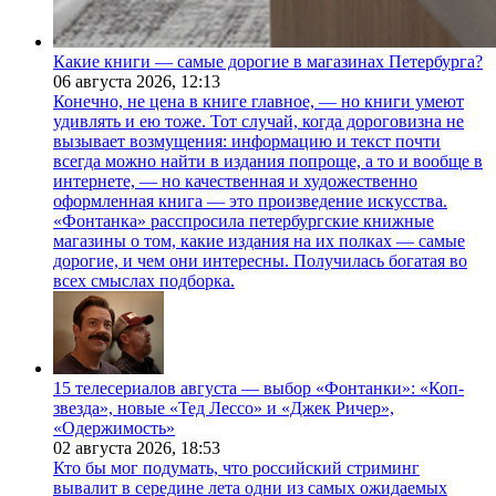
Какие книги — самые дорогие в магазинах Петербурга?
06 августа 2026,
12:13
Конечно, не цена в книге главное, — но книги умеют
удивлять и ею тоже. Тот случай, когда дороговизна не
вызывает возмущения: информацию и текст почти
всегда можно найти в издания попроще, а то и вообще в
интернете, — но качественная и художественно
оформленная книга — это произведение искусства.
«Фонтанка» расспросила петербургские книжные
магазины о том, какие издания на их полках — самые
дорогие, и чем они интересны. Получилась богатая во
всех смыслах подборка.
15 телесериалов августа — выбор «Фонтанки»: «Коп-
звезда», новые «Тед Лессо» и «Джек Ричер»,
«Одержимость»
02 августа 2026,
18:53
Кто бы мог подумать, что российский стриминг
вывалит в середине лета одни из самых ожидаемых