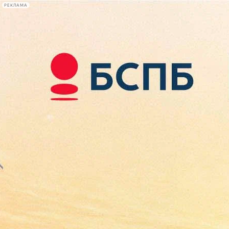
РЕКЛАМА
Афиша Plus
#телегид
Фонтанка.ру
Сегодня:
2026.08.08
06:35
Афиша Plus
кино
спектакли
выставки
концерты
лекции
книги
афиша плюс
новости
+