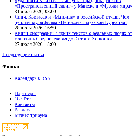
Куда пойти 31 июля—2 августа: праздник флоксов,
«Пространственный сдвиг» у Манежа и «Музыка мира»
31 июля 2026,
08:00
Линч, Кортасар и «Матрица» в российской глуши. Чем
цепляет мультфильм «Непокой» с музыкой Курехина?
28 июля 2026,
16:59
Книги-биографии: 7 ярких текстов о реальных людях от
монахинь Средневековья до Энтони Хопкинса
27 июля 2026,
18:00
Предыдущие статьи
Фишки
Календарь в RSS
Партнёры
О сайте
Контакты
Реклама
Бизнес-трибуна