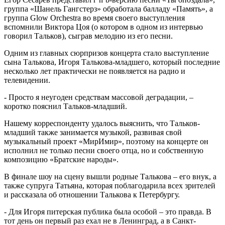
группа «Шанель Гангстерз» обработала балладу «Память», а
группа Glow Orchestra во время своего выступления
вспомнили Виктора Цоя (о котором в одном из интервью
говорил Тальков), сыграв мелодию из его песни.
Одним из главных сюрпризов концерта стало выступление
сына Талькова, Игоря Талькова-младшего, который последние
несколько лет практически не появляется на радио и
телевидении.
- Просто я неугоден средствам массовой деградации, –
коротко пояснил Тальков-младший.
Нашему корреспонденту удалось выяснить, что Тальков-
младший также занимается музыкой, развивая свой
музыкальный проект «МирИмир», поэтому на концерте он
исполнил не только песни своего отца, но и собственную
композицию «Братские народы».
В финале шоу на сцену вышли родные Талькова – его внук, а
также супруга Татьяна, которая поблагодарила всех зрителей
и рассказала об отношении Талькова к Петербургу.
- Для Игоря питерская публика была особой – это правда. В
тот день он первый раз ехал не в Ленинград, а в Санкт-