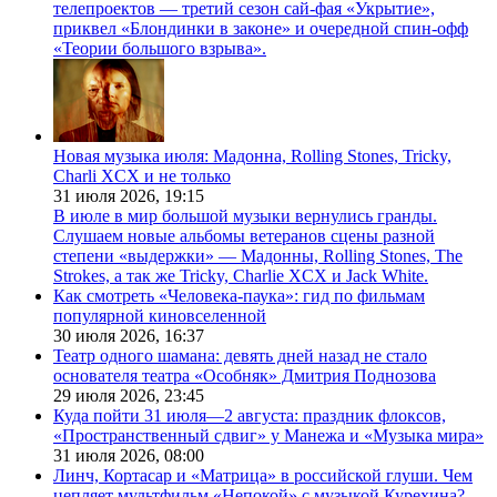
телепроектов — третий сезон сай-фая «Укрытие»,
приквел «Блондинки в законе» и очередной спин-офф
«Теории большого взрыва».
Новая музыка июля: Мадонна, Rolling Stones, Tricky,
Charli XCX и не только
31 июля 2026,
19:15
В июле в мир большой музыки вернулись гранды.
Слушаем новые альбомы ветеранов сцены разной
степени «выдержки» — Мадонны, Rolling Stones, The
Strokes, а так же Tricky, Charlie XCX и Jack White.
Как смотреть «Человека-паука»: гид по фильмам
популярной киновселенной
30 июля 2026,
16:37
Театр одного шамана: девять дней назад не стало
основателя театра «Особняк» Дмитрия Поднозова
29 июля 2026,
23:45
Куда пойти 31 июля—2 августа: праздник флоксов,
«Пространственный сдвиг» у Манежа и «Музыка мира»
31 июля 2026,
08:00
Линч, Кортасар и «Матрица» в российской глуши. Чем
цепляет мультфильм «Непокой» с музыкой Курехина?