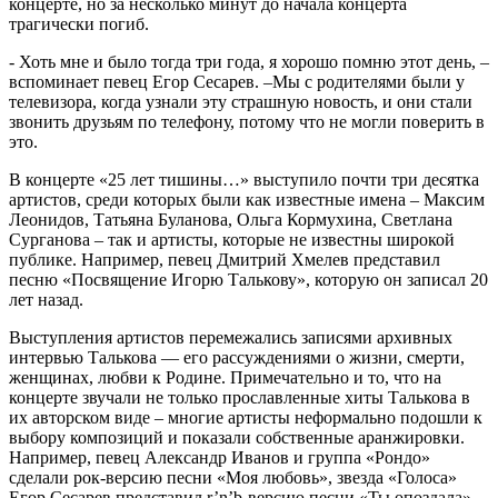
концерте, но за несколько минут до начала концерта
трагически погиб.
- Хоть мне и было тогда три года, я хорошо помню этот день, –
вспоминает певец Егор Сесарев. –Мы с родителями были у
телевизора, когда узнали эту страшную новость, и они стали
звонить друзьям по телефону, потому что не могли поверить в
это.
В концерте «25 лет тишины…» выступило почти три десятка
артистов, среди которых были как известные имена – Максим
Леонидов, Татьяна Буланова, Ольга Кормухина, Светлана
Сурганова – так и артисты, которые не известны широкой
публике. Например, певец Дмитрий Хмелев представил
песню «Посвящение Игорю Талькову», которую он записал 20
лет назад.
Выступления артистов перемежались записями архивных
интервью Талькова — его рассуждениями о жизни, смерти,
женщинах, любви к Родине. Примечательно и то, что на
концерте звучали не только прославленные хиты Талькова в
их авторском виде – многие артисты неформально подошли к
выбору композиций и показали собственные аранжировки.
Например, певец Александр Иванов и группа «Рондо»
сделали рок-версию песни «Моя любовь», звезда «Голоса»
Егор Сесарев представил r’n’b-версию песни «Ты опоздала»,