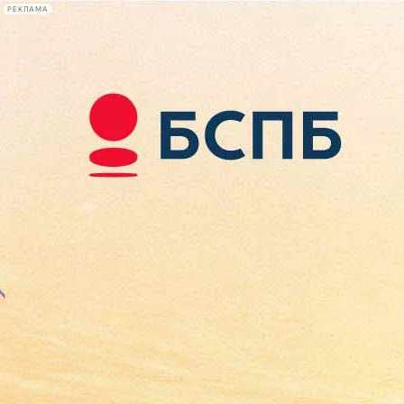
РЕКЛАМА
Афиша Plus
#телегид
Фонтанка.ру
Сегодня:
2026.08.09
17:00
Афиша Plus
кино
спектакли
выставки
концерты
лекции
книги
афиша плюс
новости
+