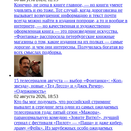
Конечно, не цена в книге главное, — но книги умеют
удивлять и ею тоже. Тот случай, когда дороговизна не
вызывает возмущения: информацию и текст почти
всегда можно найти в издания попроще, а то и вообще в
интернете, — но качественная и художественно
оформленная книга — это произведение искусства.
«Фонтанка» расспросила петербургские книжные
магазины о том, какие издания на их полках — самые
дорогие, и чем они интересны. Получилась богатая во
всех смыслах подборка.
15 телесериалов августа — выбор «Фонтанки»: «Коп-
звезда», новые «Тед Лессо» и «Джек Ричер»,
«Одержимость»
02 августа 2026,
18:53
Кто бы мог подумать, что российский стриминг
вывалит в середине лета одни из самых ожидаемых
телесериалов года: пятый сезон «Мажора»,
паранормальную комедию «Зовите Витю!», лучший
сериал с фестиваля «Пилот» — «Паша» и даже кибер-
драму «Фейк». Из зарубежных особо ожидаемых