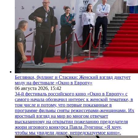
Беглянки, буллинг и Стасики: Женский взгляд диктует
моду на фестивале «Окно в Европу»
06 августа 2026,
15:42
34-й фестиваль российского кино «Окно в Европу» с
самого начала обозначил интерес к женской тематике, в
том числе и потому, что первые показанные в
программе фильмы сняты режиссерами-женщинами. Их
яростный взгляд на мир во многом отвечает
высказанному на открытии пожеланию председателя
жюри игрового конкурса Павла Лунгина: «Я хочу,
чтобы мы увидели дикое, непредсказуемое кино».