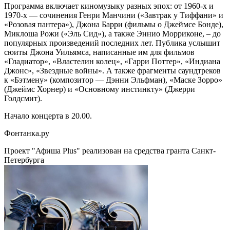
Программа включает киномузыку разных эпох: от 1960-х и
1970-х — сочинения Генри Манчини («Завтрак у Тиффани» и
«Розовая пантера»), Джона Барри (фильмы о Джеймсе Бонде),
Миклоша Рожи («Эль Сид»), а также Эннио Морриконе, – до
популярных произведений последних лет. Публика услышит
сюиты Джона Уильямса, написанные им для фильмов
«Гладиатор», «Властелин колец», «Гарри Поттер», «Индиана
Джонс», «Звездные войны». А также фрагменты саундтреков
к «Бэтмену» (композитор — Дэнни Эльфман), «Маске Зорро»
(Джеймс Хорнер) и «Основному инстинкту» (Джерри
Голдсмит).
Начало концерта в 20.00.
Фонтанка.ру
Проект "Афиша Plus" реализован на средства гранта Санкт-
Петербурга