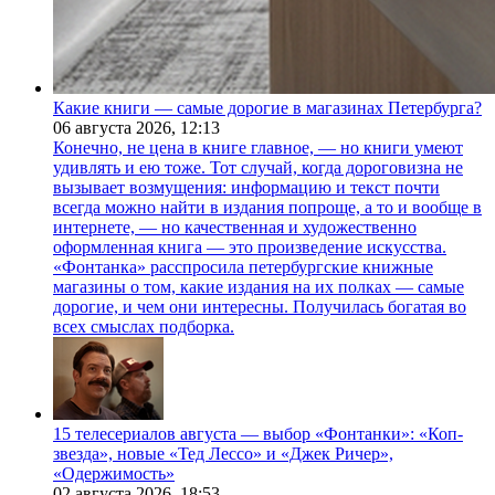
Какие книги — самые дорогие в магазинах Петербурга?
06 августа 2026,
12:13
Конечно, не цена в книге главное, — но книги умеют
удивлять и ею тоже. Тот случай, когда дороговизна не
вызывает возмущения: информацию и текст почти
всегда можно найти в издания попроще, а то и вообще в
интернете, — но качественная и художественно
оформленная книга — это произведение искусства.
«Фонтанка» расспросила петербургские книжные
магазины о том, какие издания на их полках — самые
дорогие, и чем они интересны. Получилась богатая во
всех смыслах подборка.
15 телесериалов августа — выбор «Фонтанки»: «Коп-
звезда», новые «Тед Лессо» и «Джек Ричер»,
«Одержимость»
02 августа 2026,
18:53