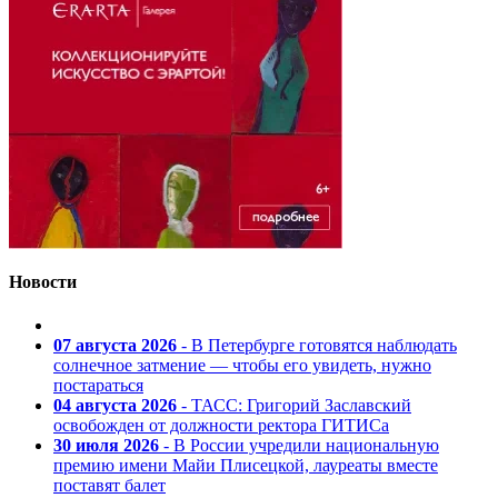
Новости
07 августа 2026
- В Петербурге готовятся наблюдать
солнечное затмение — чтобы его увидеть, нужно
постараться
04 августа 2026
- ТАСС: Григорий Заславский
освобожден от должности ректора ГИТИСа
30 июля 2026
- В России учредили национальную
премию имени Майи Плисецкой, лауреаты вместе
поставят балет