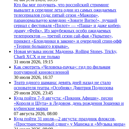
Кто бы мог подумать, что российский стриминг
вывалит в середине лета одни из самых ожидаемых
телесериалов года: пятый сезон «Мажора»,
паранормальную комедию «Зовите Витю!», лучший
сериал с фестиваля «Пилот» — «Паша» и даже кибер-
драму «Фейк». Из зарубежных особо ожидаемых
телепроектов — третий сезон сай-фая «Укрытие»,
приквел «Блондинки в законе» и очередной спин-офф
«Теории большого взрыва».
Новая музыка июля: Мадонна, Rolling Stones, Tricky,
Charli XCX и не только
31 июля 2026,
19:15
Как смотреть «Человека-паука»: гид по фильмам
популярной киновселенной
30 июля 2026,
16:37
Театр одного шамана: девять дней назад не стало
основателя театра «Особняк» Дмитрия Поднозова
29 июля 2026,
23:45
Куда пойти 7–9 августа: «Пикник Афиши», песни
«Короля и Шута» в Ледовом, день рождения Зощенко и
кубинские марки
07 августа 2026,
08:00
Куда пойти 31 июля—2 августа: праздник флоксов,
«Пространственный сдвиг» у Манежа и «Музыка мира»