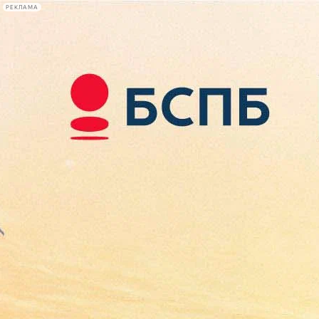
РЕКЛАМА
Афиша Plus
#телегид
Фонтанка.ру
Сегодня:
2026.08.10
23:30
Афиша Plus
кино
спектакли
выставки
концерты
лекции
книги
афиша плюс
новости
+