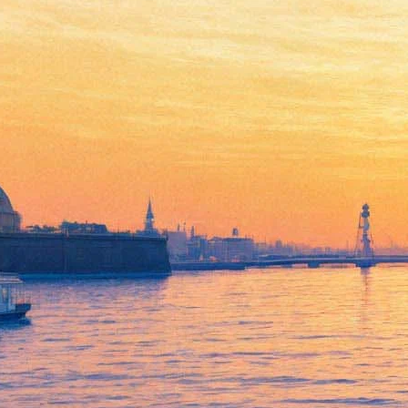
В Филармонии зазвучат
мелодии из «Гарри Поттера»
и «Властелина колец»
05 октября 2016,
16:54
Версия для печати
Концерт «Голливуд на Неве», в котором прозвучат
композиции из известных кинофильмов, пройдет в Большом
зале Филармонии 7 октября. Услышать любимые мелодии
можно будет в исполнении Санкт-Петербургского
академического симфонического оркестра под управлением
бельгийского дирижера Вальтера Пруста, начинавшего свою
карьеру ассистентом Леонарда Бернстайна.