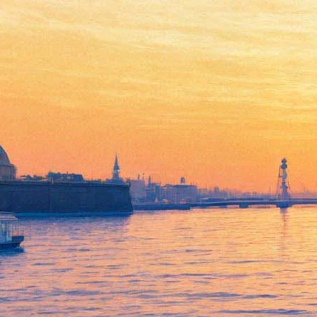
В Петербурге заработал
единственный в России
Медальерный класс
05 октября 2016,
02:22
Версия для печати
В Никольской куртине Петропавловской крепости, которая
находится в ведении Санкт-Петербургского монетного двора
– филиала АО «Гознак» открылся единственный в России
Медальерный класс (структурное подразделение Санкт-
Петербургского государственного академического института
живописи, скульптуры и архитектуры им. И.Е. Репина при
Российской академии художеств).