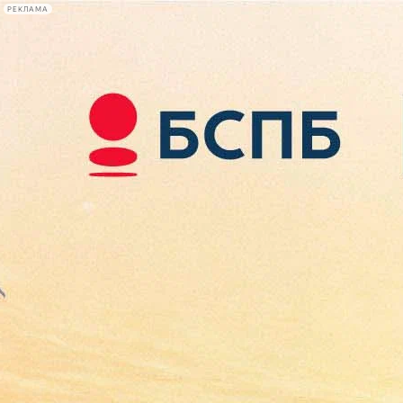
РЕКЛАМА
Афиша Plus
#телегид
Фонтанка.ру
Сегодня:
2026.08.08
02:06
Афиша Plus
кино
спектакли
выставки
концерты
лекции
книги
афиша плюс
новости
+