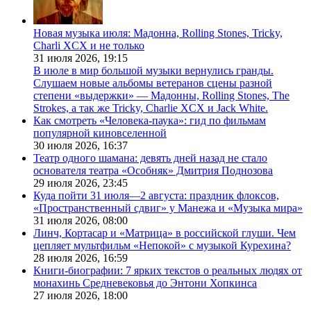
Новая музыка июля: Мадонна, Rolling Stones, Tricky,
Charli XCX и не только
31 июля 2026,
19:15
В июле в мир большой музыки вернулись гранды.
Слушаем новые альбомы ветеранов сцены разной
степени «выдержки» — Мадонны, Rolling Stones, The
Strokes, а так же Tricky, Charlie XCX и Jack White.
Как смотреть «Человека-паука»: гид по фильмам
популярной киновселенной
30 июля 2026,
16:37
Театр одного шамана: девять дней назад не стало
основателя театра «Особняк» Дмитрия Поднозова
29 июля 2026,
23:45
Куда пойти 31 июля—2 августа: праздник флоксов,
«Пространственный сдвиг» у Манежа и «Музыка мира»
31 июля 2026,
08:00
Линч, Кортасар и «Матрица» в российской глуши. Чем
цепляет мультфильм «Непокой» с музыкой Курехина?
28 июля 2026,
16:59
Книги-биографии: 7 ярких текстов о реальных людях от
монахинь Средневековья до Энтони Хопкинса
27 июля 2026,
18:00