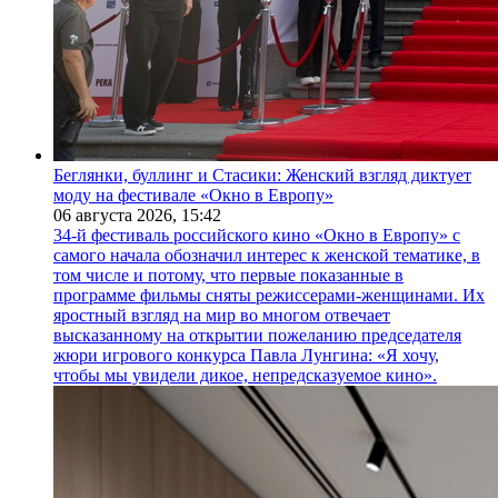
Беглянки, буллинг и Стасики: Женский взгляд диктует
моду на фестивале «Окно в Европу»
06 августа 2026,
15:42
34-й фестиваль российского кино «Окно в Европу» с
самого начала обозначил интерес к женской тематике, в
том числе и потому, что первые показанные в
программе фильмы сняты режиссерами-женщинами. Их
яростный взгляд на мир во многом отвечает
высказанному на открытии пожеланию председателя
жюри игрового конкурса Павла Лунгина: «Я хочу,
чтобы мы увидели дикое, непредсказуемое кино».