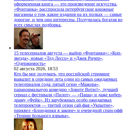
оформленная книга — это произведение искусства.
«Фонтанка» расспросила петербургские книжные
магазины о том, какие издания на их полках — самые
дорогие, и чем они интересны. Получилась богатая во
всех смыслах подборка.
15 телесериалов августа — выбор «Фонтанки»: «Коп-
звезда», новые «Тед Лессо» и «Джек Ричер»,
«Одержимость»
02 августа 2026,
18:53
Кто бы мог подумать, что российский стриминг
вывалит в середине лета одни из самых ожидаемых
телесериалов года: пятый сезон «Мажора»,
паранормальную комедию «Зовите Витю!», лучший
сериал с фестиваля «Пилот» — «Паша» и даже кибер-
драму «Фейк». Из зарубежных особо ожидаемых
телепроектов — третий сезон сай-фая «Укрытие»,
приквел «Блондинки в законе» и очередной спин-офф
«Теории большого взрыва».