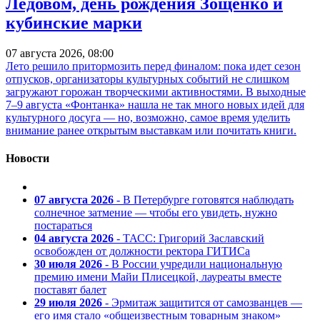
Ледовом, день рождения Зощенко и
кубинские марки
07 августа 2026, 08:00
Лето решило притормозить перед финалом: пока идет сезон
отпусков, организаторы культурных событий не слишком
загружают горожан творческими активностями. В выходные
7–9 августа «Фонтанка» нашла не так много новых идей для
культурного досуга — но, возможно, самое время уделить
внимание ранее открытым выставкам или почитать книги.
Новости
07 августа 2026
- В Петербурге готовятся наблюдать
солнечное затмение — чтобы его увидеть, нужно
постараться
04 августа 2026
- ТАСС: Григорий Заславский
освобожден от должности ректора ГИТИСа
30 июля 2026
- В России учредили национальную
премию имени Майи Плисецкой, лауреаты вместе
поставят балет
29 июля 2026
- Эрмитаж защитится от самозванцев —
его имя стало «общеизвестным товарным знаком»