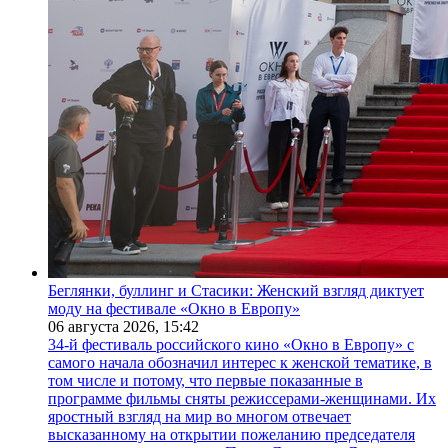
Беглянки, буллинг и Стасики: Женский взгляд диктует
моду на фестивале «Окно в Европу»
06 августа 2026,
15:42
34-й фестиваль российского кино «Окно в Европу» с
самого начала обозначил интерес к женской тематике, в
том числе и потому, что первые показанные в
программе фильмы сняты режиссерами-женщинами. Их
яростный взгляд на мир во многом отвечает
высказанному на открытии пожеланию председателя