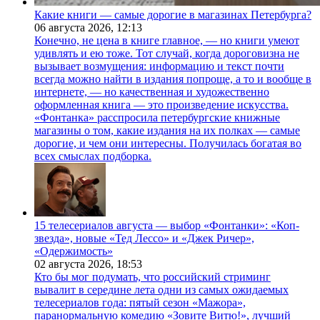
Какие книги — самые дорогие в магазинах Петербурга?
06 августа 2026,
12:13
Конечно, не цена в книге главное, — но книги умеют
удивлять и ею тоже. Тот случай, когда дороговизна не
вызывает возмущения: информацию и текст почти
всегда можно найти в издания попроще, а то и вообще в
интернете, — но качественная и художественно
оформленная книга — это произведение искусства.
«Фонтанка» расспросила петербургские книжные
магазины о том, какие издания на их полках — самые
дорогие, и чем они интересны. Получилась богатая во
всех смыслах подборка.
15 телесериалов августа — выбор «Фонтанки»: «Коп-
звезда», новые «Тед Лессо» и «Джек Ричер»,
«Одержимость»
02 августа 2026,
18:53
Кто бы мог подумать, что российский стриминг
вывалит в середине лета одни из самых ожидаемых
телесериалов года: пятый сезон «Мажора»,
паранормальную комедию «Зовите Витю!», лучший