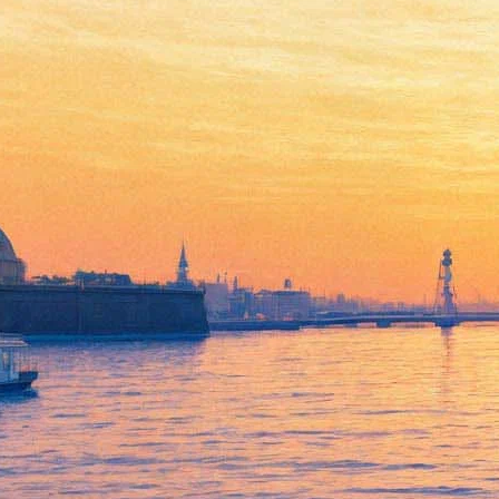
Пятое «Такси» от компании
Люка Бессона подоспеет в
начале 2018 года
04 октября 2016,
14:36
Версия для печати
Компания Люка Бессона EuropaCorp анонсировала пятый
фильм знаменитой франшизы «Такси». Как сообщает издание
Deadline
, выпуск картины запланирован на 31 января 2018
года.
Режиссером и сценаристом ленты станет Франк Гастамбид.
Ранее он снимал картины «Паттайя» и «Переполох на
районе», но имеет более солидную фильмографию в качестве
актера — поэтому не удивительно, что он же исполнит одну
из главных ролей. Его партнером в кадре станет Малик