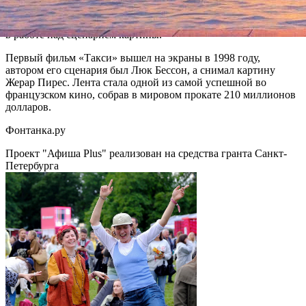
Бенталхи, с которым они вместе работали над «Паттайей».
Также Бенталхи вместе с Ахмедом Хамиди будут участвовать
в работе над сценарием картины.
Первый фильм «Такси» вышел на экраны в 1998 году,
автором его сценария был Люк Бессон, а снимал картину
Жерар Пирес. Лента стала одной из самой успешной во
французском кино, собрав в мировом прокате 210 миллионов
долларов.
Фонтанка.ру
Проект "Афиша Plus" реализован на средства гранта Санкт-
Петербурга