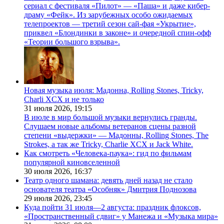
сериал с фестиваля «Пилот» — «Паша» и даже кибер-
драму «Фейк». Из зарубежных особо ожидаемых
телепроектов — третий сезон сай-фая «Укрытие»,
приквел «Блондинки в законе» и очередной спин-офф
«Теории большого взрыва».
Новая музыка июля: Мадонна, Rolling Stones, Tricky,
Charli XCX и не только
31 июля 2026,
19:15
В июле в мир большой музыки вернулись гранды.
Слушаем новые альбомы ветеранов сцены разной
степени «выдержки» — Мадонны, Rolling Stones, The
Strokes, а так же Tricky, Charlie XCX и Jack White.
Как смотреть «Человека-паука»: гид по фильмам
популярной киновселенной
30 июля 2026,
16:37
Театр одного шамана: девять дней назад не стало
основателя театра «Особняк» Дмитрия Поднозова
29 июля 2026,
23:45
Куда пойти 31 июля—2 августа: праздник флоксов,
«Пространственный сдвиг» у Манежа и «Музыка мира»