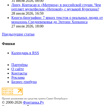
31 июля 2026,
08:00
Линч, Кортасар и «Матрица» в российской глуши. Чем
цепляет мультфильм «Непокой» с музыкой Курехина?
28 июля 2026,
16:59
Книги-биографии: 7 ярких текстов о реальных людях от
монахинь Средневековья до Энтони Хопкинса
27 июля 2026,
18:00
Предыдущие статьи
Фишки
Календарь в RSS
Партнёры
О сайте
Контакты
Реклама
Бизнес-трибуна
Проект реализован на средства гранта Санкт-Петербурга
© 2000-2026
Фонтанка.Ру