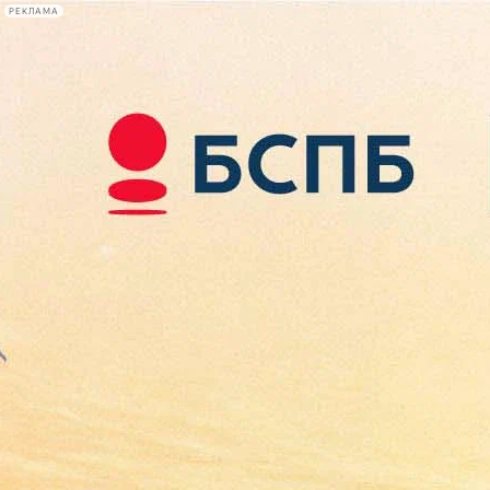
РЕКЛАМА
Афиша Plus
#телегид
Фонтанка.ру
Сегодня:
2026.08.08
16:24
Афиша Plus
кино
спектакли
выставки
концерты
лекции
книги
афиша плюс
новости
+