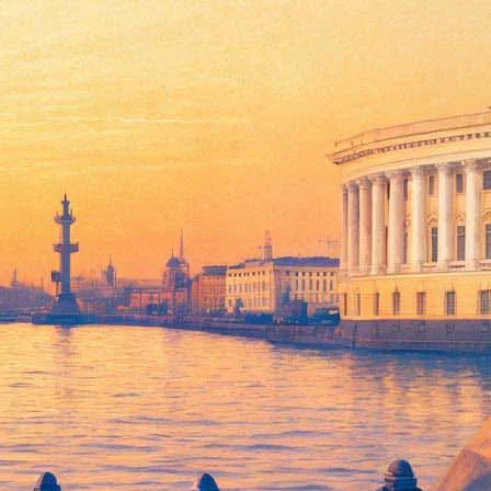
Поттера
чениям Гарри Поттера, фильм сняла кинокомпания Warner Bros.
я по имени Ньют Скамандер. Волшебный портфель, с которым
ми бедами.