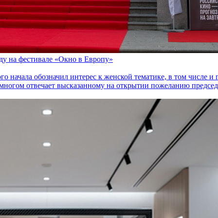
оду на фестивале «Окно в Европу»
го начала обозначил интерес к женской тематике, в том числе 
многом отвечает высказанному на открытии пожеланию председа