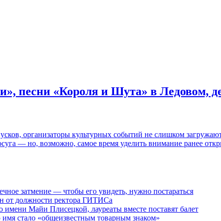
и», песни «Короля и Шута» в Ледовом, 
пусков, организаторы культурных событий не слишком загружаю
осуга — но, возможно, самое время уделить внимание ранее отк
ечное затмение — чтобы его увидеть, нужно постараться
ен от должности ректора ГИТИСа
 имени Майи Плисецкой, лауреаты вместе поставят балет
о имя стало «общеизвестным товарным знаком»