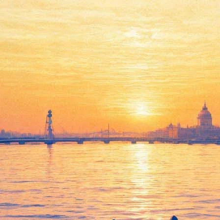
н-оффа к приключениям Гарри 
 где они обитают". Этот спин-офф является прелюдией к приклю
ло более 600 тысяч зрителей.
 Эдди Редмэйн, которому отведена роль эксцентричного писател
нь, когда все эти твари сбегают на волю, что грозит миру многи