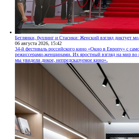
Беглянки, буллинг и Стасики: Женский взгляд диктует м
06 августа 2026,
15:42
34-й фестиваль российского кино «Окно в Европу» с само
режиссерами-женщинами. Их яростный взгляд на мир во 
мы увидели дикое, непредсказуемое кино».