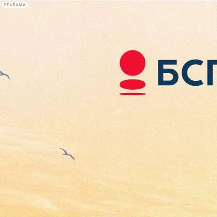
РЕКЛАМА
Афиша Plus
#телегид
Фонтанка.ру
Сегодня:
2026.08.08
10:31
Афиша Plus
кино
спектакли
выставки
концерты
лекции
книги
афиша плюс
новости
+