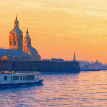
В сети появился трейлер спи
29 сентября 2016,
12:18
Версия для печати
В сети опубликован трейлер картины "Фантастические твари и
За ночь, прошедшую с момента размещения, ролик уже посмотре
В ролике представлен оскаровский лауреат, британский актер
не расстается персонаж, набит разными монстрами и настает де