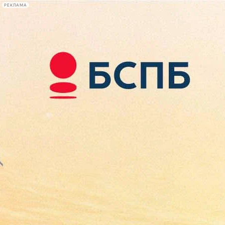
РЕКЛАМА
Афиша Plus
#телегид
Фонтанка.ру
Сегодня:
2026.08.09
02:01
Афиша Plus
кино
спектакли
выставки
концерты
лекции
книги
афиша плюс
новости
+