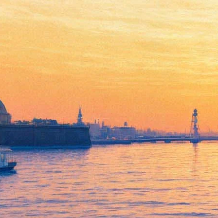
Петербуржцы увидят
неизвестные фотографии
Джона Леннона и Йоко Оно
27 сентября 2016,
17:51
Версия для печати
Выставка «John and Yoko: a New York love story» откроется 3
декабря в петербургской галерее KGallery. Представленные на
ней произведения сделаны американским фотографом-
документалистом Алланом Таннельбаумом, чьи снимки
знаменитостей, сделанные в 1970-е, получили большую
известность во всем мире. Среди тех, кого он снимал, были
Жаклин Кеннеди, Энди Уорхол, Мик Джаггер и многие
другие.