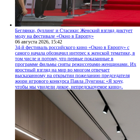
Беглянки, буллинг и Стасики: Женский взгляд диктует
моду на фестивале «Окно в Европу»
06 августа 2026,
15:42
34-й фестиваль российского кино «Окно в Европу» с
самого начала обозначил интерес к женской тематике, в
том числе и потому, что первые показанные в
программе фильмы сняты режиссерами-женщинами. Их
яростный взгляд на мир во многом отвечает
высказанному на открытии пожеланию председателя
жюри игрового конкурса Павла Лунгина: «Я хочу,
чтобы мы увидели дикое, непредсказуемое кино».