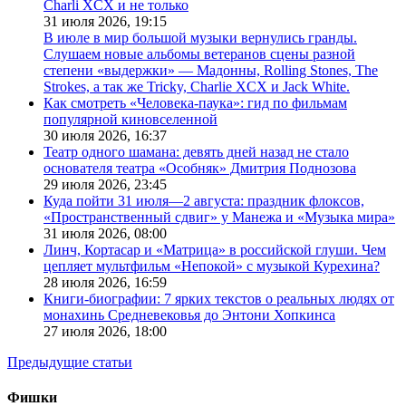
Charli XCX и не только
31 июля 2026,
19:15
В июле в мир большой музыки вернулись гранды.
Слушаем новые альбомы ветеранов сцены разной
степени «выдержки» — Мадонны, Rolling Stones, The
Strokes, а так же Tricky, Charlie XCX и Jack White.
Как смотреть «Человека-паука»: гид по фильмам
популярной киновселенной
30 июля 2026,
16:37
Театр одного шамана: девять дней назад не стало
основателя театра «Особняк» Дмитрия Поднозова
29 июля 2026,
23:45
Куда пойти 31 июля—2 августа: праздник флоксов,
«Пространственный сдвиг» у Манежа и «Музыка мира»
31 июля 2026,
08:00
Линч, Кортасар и «Матрица» в российской глуши. Чем
цепляет мультфильм «Непокой» с музыкой Курехина?
28 июля 2026,
16:59
Книги-биографии: 7 ярких текстов о реальных людях от
монахинь Средневековья до Энтони Хопкинса
27 июля 2026,
18:00
Предыдущие статьи
Фишки