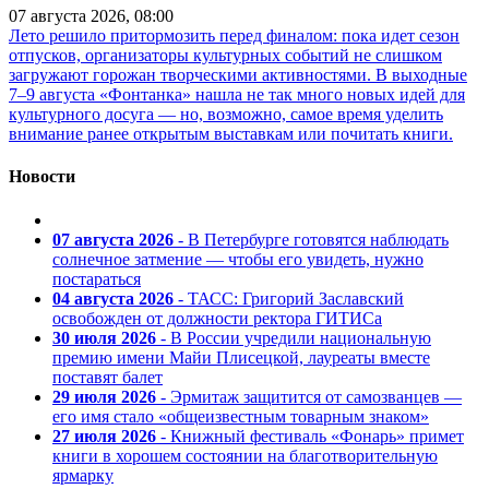
07 августа 2026, 08:00
Лето решило притормозить перед финалом: пока идет сезон
отпусков, организаторы культурных событий не слишком
загружают горожан творческими активностями. В выходные
7–9 августа «Фонтанка» нашла не так много новых идей для
культурного досуга — но, возможно, самое время уделить
внимание ранее открытым выставкам или почитать книги.
Новости
07 августа 2026
- В Петербурге готовятся наблюдать
солнечное затмение — чтобы его увидеть, нужно
постараться
04 августа 2026
- ТАСС: Григорий Заславский
освобожден от должности ректора ГИТИСа
30 июля 2026
- В России учредили национальную
премию имени Майи Плисецкой, лауреаты вместе
поставят балет
29 июля 2026
- Эрмитаж защитится от самозванцев —
его имя стало «общеизвестным товарным знаком»
27 июля 2026
- Книжный фестиваль «Фонарь» примет
книги в хорошем состоянии на благотворительную
ярмарку