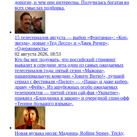
дорогие, и чем они интересны. Получилась богатая во
всех смыслах подборка.
15 телесериалов августа — выбор «Фонтанки»: «Коп-
звезда», новые «Тед Лессо» и «Джек Ричер»,
«Одержимость»
02 августа 2026,
18:53
Кто бы мог подумать, что российский стриминг
вывалит в середине лета одни из самых ожидаемых
телесериалов года: пятый сезон «Мажора»,
паранормальную комедию «Зовите Витю!», лучший
сериал с фестиваля «Пилот» — «Паша» и даже кибер-
драму «Фейк». Из зарубежных особо ожидаемых
телепроектов — третий сезон сай-фая «Укрытие»,
приквел «Блондинки в законе» и очередной спин-офф
«Теории большого взрыва».
Новая музыка июля: Мадонна, Rolling Stones, Tricky,