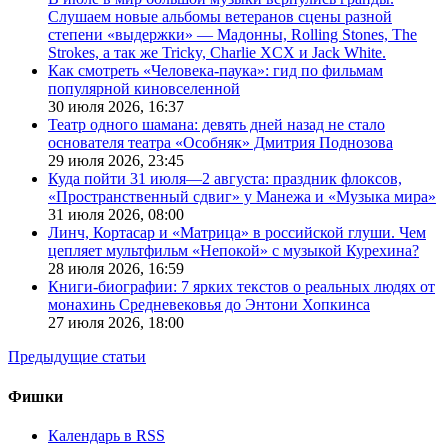
Слушаем новые альбомы ветеранов сцены разной
степени «выдержки» — Мадонны, Rolling Stones, The
Strokes, а так же Tricky, Charlie XCX и Jack White.
Как смотреть «Человека-паука»: гид по фильмам
популярной киновселенной
30 июля 2026,
16:37
Театр одного шамана: девять дней назад не стало
основателя театра «Особняк» Дмитрия Поднозова
29 июля 2026,
23:45
Куда пойти 31 июля—2 августа: праздник флоксов,
«Пространственный сдвиг» у Манежа и «Музыка мира»
31 июля 2026,
08:00
Линч, Кортасар и «Матрица» в российской глуши. Чем
цепляет мультфильм «Непокой» с музыкой Курехина?
28 июля 2026,
16:59
Книги-биографии: 7 ярких текстов о реальных людях от
монахинь Средневековья до Энтони Хопкинса
27 июля 2026,
18:00
Предыдущие статьи
Фишки
Календарь в RSS