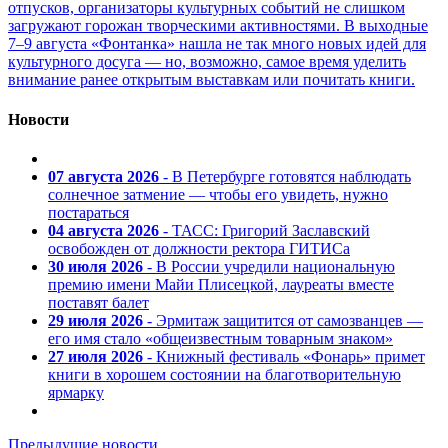
отпусков, организаторы культурных событий не слишком
загружают горожан творческими активностями. В выходные
7–9 августа «Фонтанка» нашла не так много новых идей для
культурного досуга — но, возможно, самое время уделить
внимание ранее открытым выставкам или почитать книги.
Новости
07 августа 2026
- В Петербурге готовятся наблюдать
солнечное затмение — чтобы его увидеть, нужно
постараться
04 августа 2026
- ТАСС: Григорий Заславский
освобожден от должности ректора ГИТИСа
30 июля 2026
- В России учредили национальную
премию имени Майи Плисецкой, лауреаты вместе
поставят балет
29 июля 2026
- Эрмитаж защитится от самозванцев —
его имя стало «общеизвестным товарным знаком»
27 июля 2026
- Книжный фестиваль «Фонарь» примет
книги в хорошем состоянии на благотворительную
ярмарку
Предыдущие новости