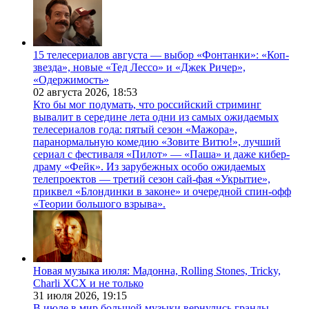
15 телесериалов августа — выбор «Фонтанки»: «Коп-
звезда», новые «Тед Лессо» и «Джек Ричер»,
«Одержимость»
02 августа 2026,
18:53
Кто бы мог подумать, что российский стриминг
вывалит в середине лета одни из самых ожидаемых
телесериалов года: пятый сезон «Мажора»,
паранормальную комедию «Зовите Витю!», лучший
сериал с фестиваля «Пилот» — «Паша» и даже кибер-
драму «Фейк». Из зарубежных особо ожидаемых
телепроектов — третий сезон сай-фая «Укрытие»,
приквел «Блондинки в законе» и очередной спин-офф
«Теории большого взрыва».
Новая музыка июля: Мадонна, Rolling Stones, Tricky,
Charli XCX и не только
31 июля 2026,
19:15
В июле в мир большой музыки вернулись гранды.