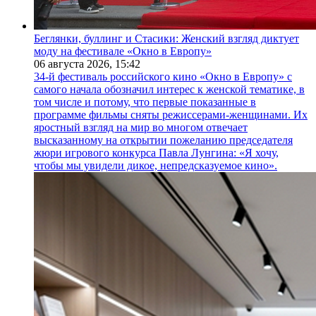
Беглянки, буллинг и Стасики: Женский взгляд диктует
моду на фестивале «Окно в Европу»
06 августа 2026,
15:42
34-й фестиваль российского кино «Окно в Европу» с
самого начала обозначил интерес к женской тематике, в
том числе и потому, что первые показанные в
программе фильмы сняты режиссерами-женщинами. Их
яростный взгляд на мир во многом отвечает
высказанному на открытии пожеланию председателя
жюри игрового конкурса Павла Лунгина: «Я хочу,
чтобы мы увидели дикое, непредсказуемое кино».