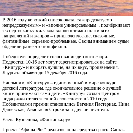
Павла Каретниковых «Город семи ветров» сборником
«Рассказы» Евгении Овчинниковой..
В 2016 году короткий список оказался «предсказуемо
непредсказуемым» и «вполне универсальным», подчёркивают
эксперты конкурса. Сюда вошли книжки почти всех
направлений и жанров – приключенческие, сказочные,
фантазийные, серьёзно-проблемные. Своим вниманием судьи
обделили разве что нон-фикшн.
Победителя определит голосование детского жюри.
Подростки 10-16 лет могут зарегистрироваться на сайте
«Книгуру» и выбрать лучшие, на их вкус, произведения.
Лауреата объявят до 15 декабря 2016 года.
Напомним, «Книгуру» – единственный в мире конкурс
детской литературы, где окончательное решение о лучшей
книге принимают сами дети. «Книгуру» создан Центром
поддержки отечественной словесности в 2010 году.
Победителями премии становились Евгения Пастернак, Нина
Дашевская, Анастасия Строкина и другие писатели.
Елена Кузнецова, «Фонтанка.ру»
Проект "Афиша Plus" реализован на средства гранта Санкт-