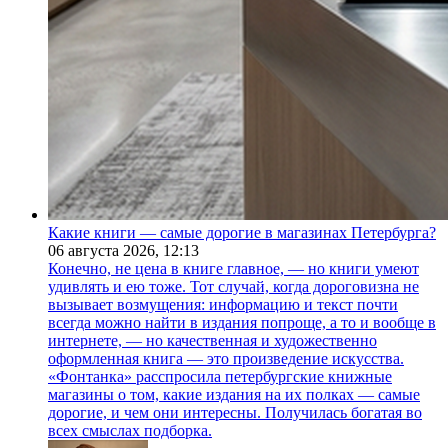
Какие книги — самые дорогие в магазинах Петербурга?
06 августа 2026,
12:13
Конечно, не цена в книге главное, — но книги умеют
удивлять и ею тоже. Тот случай, когда дороговизна не
вызывает возмущения: информацию и текст почти
всегда можно найти в издания попроще, а то и вообще в
интернете, — но качественная и художественно
оформленная книга — это произведение искусства.
«Фонтанка» расспросила петербургские книжные
магазины о том, какие издания на их полках — самые
дорогие, и чем они интересны. Получилась богатая во
всех смыслах подборка.