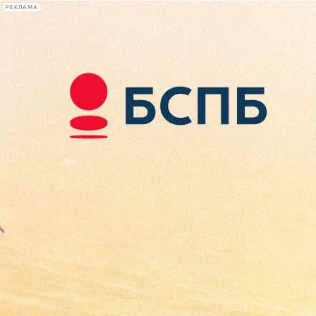
РЕКЛАМА
Афиша Plus
#телегид
Фонтанка.ру
Сегодня:
2026.08.09
12:00
Афиша Plus
кино
спектакли
выставки
концерты
лекции
книги
афиша плюс
новости
+