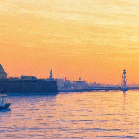
«Черти лысые» и «Свирепый
цыплёнок»: названы лучшие
детские книги 2016 года
26 сентября 2016,
12:27
Версия для печати
«Я учусь в четвёртом КРО», «Черти лысые», «Год свирепого
цыплёнка», «Удалить эту запись?», «Умник, Белка и
Капитан». Такие произведения в 2016 году вошли в шорт-
лист всероссийского конкурса детской литературы
«Книгуру».
Всего в списке, опубликованном на
сайте премии
, – 15 книг
от авторов из Москвы, Петербурга, Екатеринбурга, Казани,
Якутска, Улан-Удэ, Киева и других городов. Петербург
представлен пока неопубликованной книгой Екатерины и