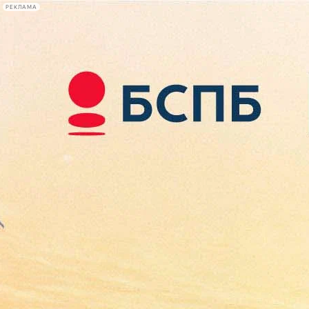
РЕКЛАМА
Афиша Plus
#телегид
Фонтанка.ру
Сегодня:
2026.08.08
10:30
Афиша Plus
кино
спектакли
выставки
концерты
лекции
книги
афиша плюс
новости
+