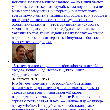
Конечно, не цена в книге главное, — но книги умеют
удивлять и ею тоже. Тот случай, когда дороговизна не
вызывает возмущения: информацию и текст почти
всегда можно найти в издания попроще, а то и вообще в
интернете, — но качественная и художественно
оформленная книга — это произведение искусства.
«Фонтанка» расспросила петербургские книжные
магазины о том, какие издания на их полках — самые
дорогие, и чем они интересны. Получилась богатая во
всех смыслах подборка.
15 телесериалов августа — выбор «Фонтанки»: «Коп-
звезда», новые «Тед Лессо» и «Джек Ричер»,
«Одержимость»
02 августа 2026,
18:53
Кто бы мог подумать, что российский стриминг
вывалит в середине лета одни из самых ожидаемых
телесериалов года: пятый сезон «Мажора»,
паранормальную комедию «Зовите Витю!», лучший
сериал с фестиваля «Пилот» — «Паша» и даже кибер-
драму «Фейк». Из зарубежных особо ожидаемых
телепроектов — третий сезон сай-фая «Укрытие»,