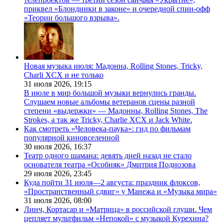
приквел «Блондинки в законе» и очередной спин-офф
«Теории большого взрыва».
Новая музыка июля: Мадонна, Rolling Stones, Tricky,
Charli XCX и не только
31 июля 2026,
19:15
В июле в мир большой музыки вернулись гранды.
Слушаем новые альбомы ветеранов сцены разной
степени «выдержки» — Мадонны, Rolling Stones, The
Strokes, а так же Tricky, Charlie XCX и Jack White.
Как смотреть «Человека-паука»: гид по фильмам
популярной киновселенной
30 июля 2026,
16:37
Театр одного шамана: девять дней назад не стало
основателя театра «Особняк» Дмитрия Поднозова
29 июля 2026,
23:45
Куда пойти 31 июля—2 августа: праздник флоксов,
«Пространственный сдвиг» у Манежа и «Музыка мира»
31 июля 2026,
08:00
Линч, Кортасар и «Матрица» в российской глуши. Чем
цепляет мультфильм «Непокой» с музыкой Курехина?