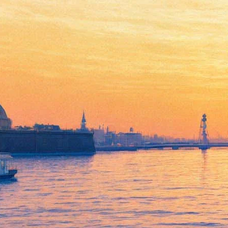
«Фестиваль фудтраков»
впервые в «Жемчужной
Плазе»