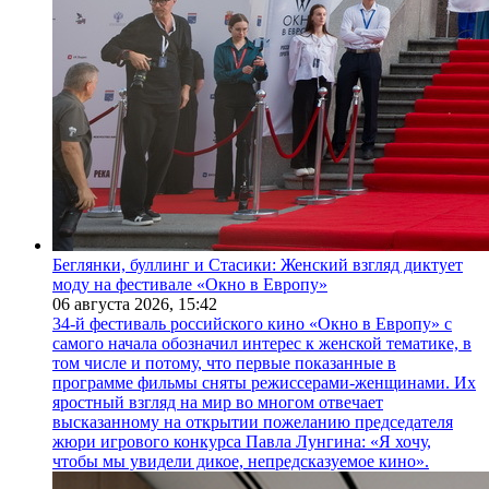
Беглянки, буллинг и Стасики: Женский взгляд диктует
моду на фестивале «Окно в Европу»
06 августа 2026,
15:42
34-й фестиваль российского кино «Окно в Европу» с
самого начала обозначил интерес к женской тематике, в
том числе и потому, что первые показанные в
программе фильмы сняты режиссерами-женщинами. Их
яростный взгляд на мир во многом отвечает
высказанному на открытии пожеланию председателя
жюри игрового конкурса Павла Лунгина: «Я хочу,
чтобы мы увидели дикое, непредсказуемое кино».