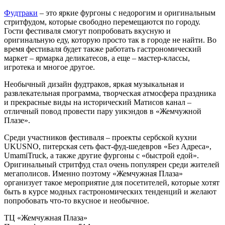
Фудтраки
– это яркие фургоны с недорогим и оригинальным
стритфудом, которые свободно перемещаются по городу.
Гости фестиваля смогут попробовать вкусную и
оригинальную еду, которую просто так в городе не найти. Во
время фестиваля будет также работать гастрономический
маркет – ярмарка деликатесов, а еще – мастер-классы,
игротека и многое другое.
Необычный дизайн фудтраков, яркая музыкальная и
развлекательная программа, творческая атмосфера праздника
и прекрасные виды на исторический Матисов канал –
отличный повод провести пару уикэндов в «Жемчужной
Плазе».
Среди участников фестиваля – проекты сербской кухни
UKUSNO, питерская сеть фаст-фуд-шедевров «Без Адреса»,
UmamiTruck, а также другие фургоны с «быстрой едой».
Оригинальный стритфуд стал очень популярен среди жителей
мегаполисов. Именно поэтому «Жемчужная Плаза»
организует такое мероприятие для посетителей, которые хотят
быть в курсе модных гастрономических тенденций и желают
попробовать что-то вкусное и необычное.
ТЦ «Жемчужная Плаза»