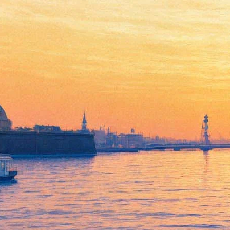
"Игра престолов" обошла
всех на технической "Эмми"
12 сентября 2016,
13:24
Версия для печати
На 68-й "Эмми", которая прошла на минувшем уик-энде в
Лос-Анджелесе, по количеству наград всех конкурентов
ожидаемо обошла "Игра престолов". Из 23 номинаций она
победила в девяти. Это так называемая техническая "Эмми",
которая вручается перед творческой, церемония которой
пройдет в следующие выходные, 18 сентября.
Среди наград "Игры престолов" – статуэтки за лучший
кастинг, за работу художников, отмечены высшей
теленаградой также костюмы, грим, звук, макиях и,
разумеется, визуальные эффекты.