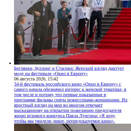
Беглянки, буллинг и Стасики: Женский взгляд диктует
моду на фестивале «Окно в Европу»
06 августа 2026,
15:42
34-й фестиваль российского кино «Окно в Европу» с
самого начала обозначил интерес к женской тематике, в
том числе и потому, что первые показанные в
программе фильмы сняты режиссерами-женщинами. Их
яростный взгляд на мир во многом отвечает
высказанному на открытии пожеланию председателя
жюри игрового конкурса Павла Лунгина: «Я хочу,
чтобы мы увидели дикое, непредсказуемое кино».