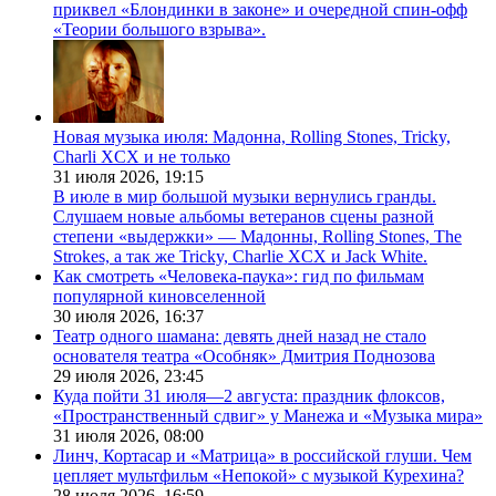
приквел «Блондинки в законе» и очередной спин-офф
«Теории большого взрыва».
Новая музыка июля: Мадонна, Rolling Stones, Tricky,
Charli XCX и не только
31 июля 2026,
19:15
В июле в мир большой музыки вернулись гранды.
Слушаем новые альбомы ветеранов сцены разной
степени «выдержки» — Мадонны, Rolling Stones, The
Strokes, а так же Tricky, Charlie XCX и Jack White.
Как смотреть «Человека-паука»: гид по фильмам
популярной киновселенной
30 июля 2026,
16:37
Театр одного шамана: девять дней назад не стало
основателя театра «Особняк» Дмитрия Поднозова
29 июля 2026,
23:45
Куда пойти 31 июля—2 августа: праздник флоксов,
«Пространственный сдвиг» у Манежа и «Музыка мира»
31 июля 2026,
08:00
Линч, Кортасар и «Матрица» в российской глуши. Чем
цепляет мультфильм «Непокой» с музыкой Курехина?
28 июля 2026,
16:59