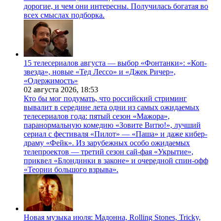
дорогие, и чем они интересны. Получилась богатая во
всех смыслах подборка.
15 телесериалов августа — выбор «Фонтанки»: «Коп-
звезда», новые «Тед Лессо» и «Джек Ричер»,
«Одержимость»
02 августа 2026,
18:53
Кто бы мог подумать, что российский стриминг
вывалит в середине лета одни из самых ожидаемых
телесериалов года: пятый сезон «Мажора»,
паранормальную комедию «Зовите Витю!», лучший
сериал с фестиваля «Пилот» — «Паша» и даже кибер-
драму «Фейк». Из зарубежных особо ожидаемых
телепроектов — третий сезон сай-фая «Укрытие»,
приквел «Блондинки в законе» и очередной спин-офф
«Теории большого взрыва».
Новая музыка июля: Мадонна, Rolling Stones, Tricky,