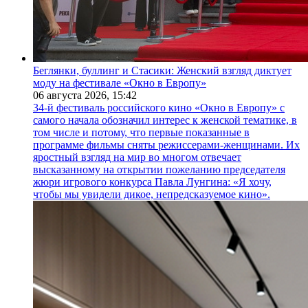
Беглянки, буллинг и Стасики: Женский взгляд диктует
моду на фестивале «Окно в Европу»
06 августа 2026,
15:42
34-й фестиваль российского кино «Окно в Европу» с
самого начала обозначил интерес к женской тематике, в
том числе и потому, что первые показанные в
программе фильмы сняты режиссерами-женщинами. Их
яростный взгляд на мир во многом отвечает
высказанному на открытии пожеланию председателя
жюри игрового конкурса Павла Лунгина: «Я хочу,
чтобы мы увидели дикое, непредсказуемое кино».