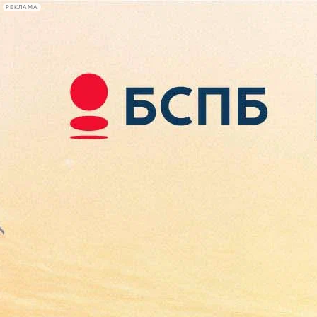
РЕКЛАМА
Афиша Plus
#телегид
Фонтанка.ру
Сегодня:
2026.08.08
22:41
Афиша Plus
кино
спектакли
выставки
концерты
лекции
книги
афиша плюс
новости
+