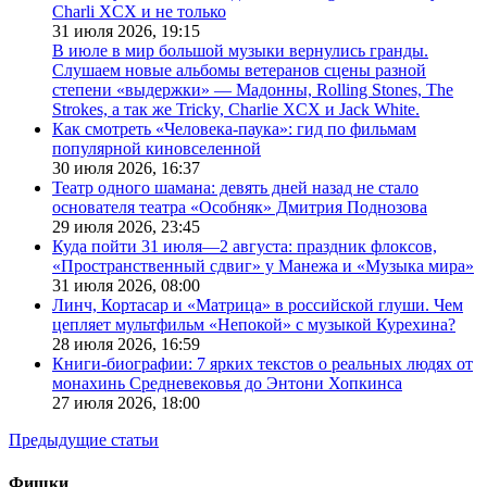
Charli XCX и не только
31 июля 2026,
19:15
В июле в мир большой музыки вернулись гранды.
Слушаем новые альбомы ветеранов сцены разной
степени «выдержки» — Мадонны, Rolling Stones, The
Strokes, а так же Tricky, Charlie XCX и Jack White.
Как смотреть «Человека-паука»: гид по фильмам
популярной киновселенной
30 июля 2026,
16:37
Театр одного шамана: девять дней назад не стало
основателя театра «Особняк» Дмитрия Поднозова
29 июля 2026,
23:45
Куда пойти 31 июля—2 августа: праздник флоксов,
«Пространственный сдвиг» у Манежа и «Музыка мира»
31 июля 2026,
08:00
Линч, Кортасар и «Матрица» в российской глуши. Чем
цепляет мультфильм «Непокой» с музыкой Курехина?
28 июля 2026,
16:59
Книги-биографии: 7 ярких текстов о реальных людях от
монахинь Средневековья до Энтони Хопкинса
27 июля 2026,
18:00
Предыдущие статьи
Фишки