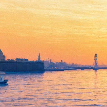
Герои «Твин Пикс»
возвратятся в книге
26 августа 2016,
17:40
Версия для печати
В декабре 2016 года издательство «Азбука» выпустит в
России книгу «Тайная история Твин Пикс», написанную
сценаристом сериала Марком Фростом. За два месяца до
этого, в октябре, состоится мировая премьера сочинения на
английском.
В книге пойдет речь о том, как сложилась жизнь героев после
последней вышедшей в эфир серии. Причем жанр
произведения будет довольно необычным: как сообщают в
издательстве, речь идет о «новом уникальном формате
«датафикшн», сочетающем литературные и графические
элементы». Повествование будет дополнено фотографиями,