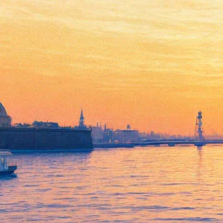
"Бен-Гур" Бекмамбетова
проваливается в прокате
25 августа 2016,
03:29
Версия для печати
Эпическая бибилейская драма, снятая в Голливуде российским
режиссером и продюсером Тимуром Бекмамбетовым, может
недосчитаться по итогам проката свыше $100 млн. Такой
прогноз озвучили независимые эксперты, сообщает
The
Variety
. Источники, близкие к MGM и Paramount Pictures,
заявляют об убытках между $60 млн и $75 млн., надеясь на
успешную продажу дисков с картиной.
"Бен-Гур", на производство которого были потрачены те же
$100 млн., потребовал еще около 10 миллионов на маркетинг
и мировую дистрибуцию. Сборы же в США в первый уик-энд
составили всего $12 млн. Маркетологи уверены, что ленте