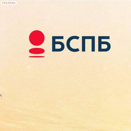
РЕКЛАМА
Афиша Plus
#телегид
Фонтанка.ру
Сегодня:
2026.08.08
20:15
Афиша Plus
кино
спектакли
выставки
концерты
лекции
книги
афиша плюс
новости
+