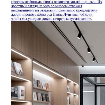
программе фильмы сняты режиссерами-женщинами. Их
яростный взгляд на мир во многом отвечает
высказанному на открытии пожеланию председателя
жюри игрового конкурса Павла Лунгина: «Я хочу,
чтобы мы увидели дикое, непредсказуемое кино».