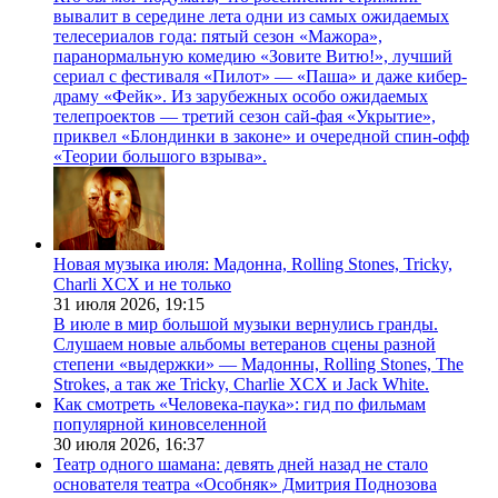
вывалит в середине лета одни из самых ожидаемых
телесериалов года: пятый сезон «Мажора»,
паранормальную комедию «Зовите Витю!», лучший
сериал с фестиваля «Пилот» — «Паша» и даже кибер-
драму «Фейк». Из зарубежных особо ожидаемых
телепроектов — третий сезон сай-фая «Укрытие»,
приквел «Блондинки в законе» и очередной спин-офф
«Теории большого взрыва».
Новая музыка июля: Мадонна, Rolling Stones, Tricky,
Charli XCX и не только
31 июля 2026,
19:15
В июле в мир большой музыки вернулись гранды.
Слушаем новые альбомы ветеранов сцены разной
степени «выдержки» — Мадонны, Rolling Stones, The
Strokes, а так же Tricky, Charlie XCX и Jack White.
Как смотреть «Человека-паука»: гид по фильмам
популярной киновселенной
30 июля 2026,
16:37
Театр одного шамана: девять дней назад не стало
основателя театра «Особняк» Дмитрия Поднозова