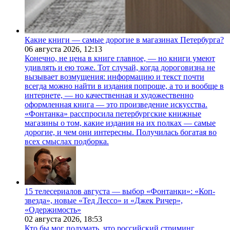
Какие книги — самые дорогие в магазинах Петербурга?
06 августа 2026,
12:13
Конечно, не цена в книге главное, — но книги умеют
удивлять и ею тоже. Тот случай, когда дороговизна не
вызывает возмущения: информацию и текст почти
всегда можно найти в издания попроще, а то и вообще в
интернете, — но качественная и художественно
оформленная книга — это произведение искусства.
«Фонтанка» расспросила петербургские книжные
магазины о том, какие издания на их полках — самые
дорогие, и чем они интересны. Получилась богатая во
всех смыслах подборка.
15 телесериалов августа — выбор «Фонтанки»: «Коп-
звезда», новые «Тед Лессо» и «Джек Ричер»,
«Одержимость»
02 августа 2026,
18:53
Кто бы мог подумать, что российский стриминг