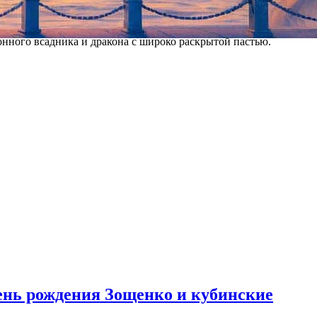
 древесный уголь — причина тому в поджоге части города
онного всадника и дракона с широко раскрытой пастью.
день рождения Зощенко и кубинские