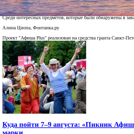
Интересно, что найденные за предыдущие десятилетия работы 
мусульманскими отрядами в 722 году. Однако новый предмет п
Среди интересных предметов, которые были обнаружены в зава
Алина Циопа, Фонтанка.ру
Проект "Афиша Plus" реализован на средства гранта Санкт-Пет
Куда пойти 7–9 августа: «Пикник Афиш
марки