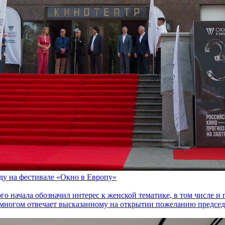
оду на фестивале «Окно в Европу»
го начала обозначил интерес к женской тематике, в том числе 
многом отвечает высказанному на открытии пожеланию председа