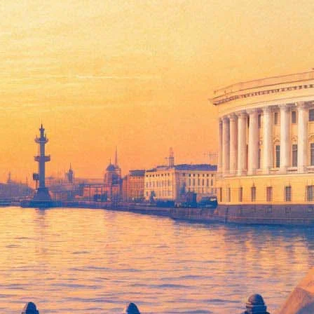
зображение
II веков на территории нынешнего Таджикистана, обнаружила
ов зданий города. Последняя подобная крупная находка была
нии религий в этом месте.
710-720-х годах, археологи нашли обожженную,
, сидящего в позе, характерной для буддийской иконографии.
аба. Аналогичные сюжеты в буддийском искусстве широко
и в лабораторию. В следующем сезоне сотрудники Эрмитажа