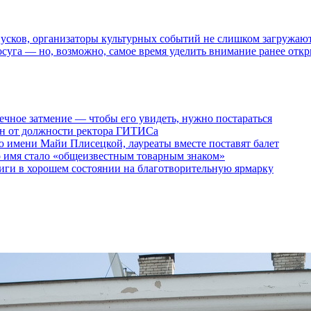
пусков, организаторы культурных событий не слишком загружаю
осуга — но, возможно, самое время уделить внимание ранее отк
ечное затмение — чтобы его увидеть, нужно постараться
ен от должности ректора ГИТИСа
 имени Майи Плисецкой, лауреаты вместе поставят балет
о имя стало «общеизвестным товарным знаком»
ги в хорошем состоянии на благотворительную ярмарку