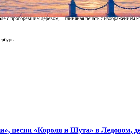
экспедиции деревянные фрагменты декора также превратились в
острадал при другом, локальном пожаре.
ле с прогоревшим деревом, – глиняная печать с изображением к
ербурга
и», песни «Короля и Шута» в Ледовом, 