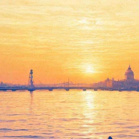
жила уникальное буддийское и
нимающаяся исследованием городища Древнего Пенджикента V-VI
бражение из резного дерева.
ного дерева, покрывавшие деревянные конструкции парадных зал
т готов поделиться с учеными новыми сведениями о распростране
которое было обитаемым (судя по найденным здесь монетам) в 
метров. На ней сохранилось изображение персонажа в шароварах
ок лотоса, а вокруг сидят на коленях персонажи меньшего масшт
ле было известно совсем немного.
лили расплавленным парафином, и только после этого перенесл
м воско-канифольной мастикой и расчисткой.