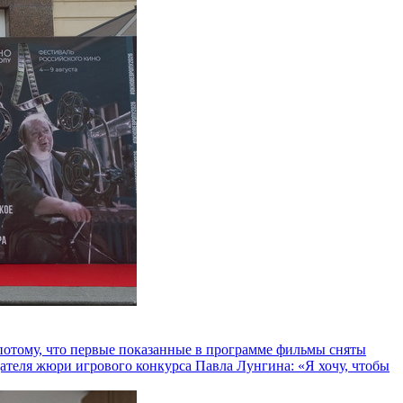
и потому, что первые показанные в программе фильмы сняты
теля жюри игрового конкурса Павла Лунгина: «Я хочу, чтобы