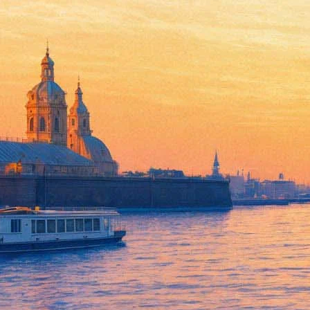
Экспедиция Эрмитажа обнару
23 августа 2016,
14:53
Версия для печати
Археологическая экспедиция Государственного Эрмитажа, за
при раскопках сюрприз — первое в этих местах буддийское изо
Ранее ученым казалось, что они уже нашли все фрагменты рез
сделана в 1982 году. Однако теперь оказалось, что Пенджикен
В высоком сводчатом помещении у восточной стены городища, 
превратившуюся в угли резную панель размером 50 на 55 санти
Будда ли это — неизвестно, но у его ног, судя по всему, цвет
распространены, но в Педжикенте буддийских памятников досе
Чтобы сохранить обнаруженную панель, ее зафиксировали и за
займутся обработкой фрагмента, его монтировкой, закрепление