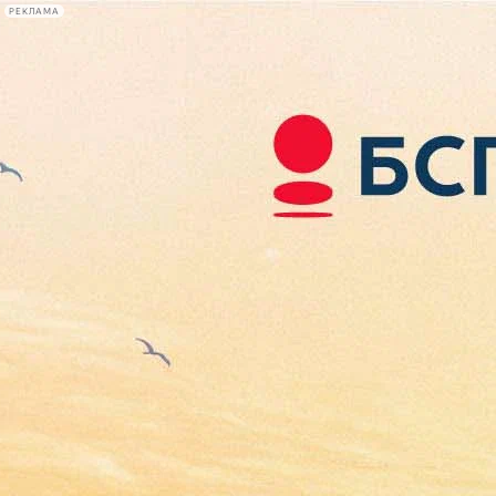
РЕКЛАМА
Афиша Plus
#телегид
Фонтанка.ру
Сегодня:
2026.08.08
01:48
Афиша Plus
кино
спектакли
выставки
концерты
лекции
книги
афиша плюс
новости
+