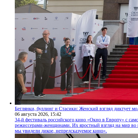
Беглянки, буллинг и Стасики: Женский взгляд диктует м
06 августа 2026,
15:42
34-й фестиваль российского кино «Окно в Европу» с само
режиссерами-женщинами. Их яростный взгляд на мир во 
мы увидели дикое, непредсказуемое кино».