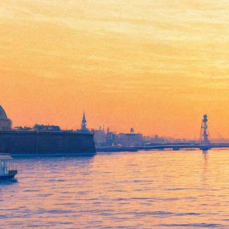
Скорсезе, наконец, приступит
к «Ирландцу» с Аль Пачино
и Де Ниро
19 августа 2016,
14:30
Версия для печати
По информации
издания Deadline
, оскароносный режиссер
Мартин Скорсезе, снявший такие фильмы, как «Таксист»,
«Казино» и «Волк с Уолл-Стрит», приступит к съемкам новой
картины в следующем году. Выйти в свет она должна в конце
2018-го.
Речь идет о фильме «Ирландец», в котором главные роли
сыграют Аль Пачино и Роберт Де Ниро. Также ожидалось
участие в проекте Джо Пеши, известного своими ролями в
криминальных драмах, однако в последнее время он