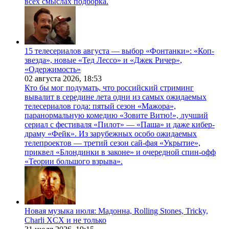
всех смыслах подборка.
15 телесериалов августа — выбор «Фонтанки»: «Коп-
звезда», новые «Тед Лессо» и «Джек Ричер»,
«Одержимость»
02 августа 2026,
18:53
Кто бы мог подумать, что российский стриминг
вывалит в середине лета одни из самых ожидаемых
телесериалов года: пятый сезон «Мажора»,
паранормальную комедию «Зовите Витю!», лучший
сериал с фестиваля «Пилот» — «Паша» и даже кибер-
драму «Фейк». Из зарубежных особо ожидаемых
телепроектов — третий сезон сай-фая «Укрытие»,
приквел «Блондинки в законе» и очередной спин-офф
«Теории большого взрыва».
Новая музыка июля: Мадонна, Rolling Stones, Tricky,
Charli XCX и не только