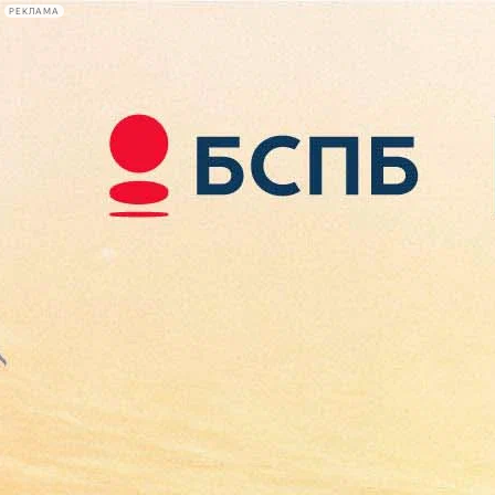
РЕКЛАМА
Афиша Plus
#телегид
Фонтанка.ру
Сегодня:
2026.08.08
14:18
Афиша Plus
кино
спектакли
выставки
концерты
лекции
книги
афиша плюс
новости
+