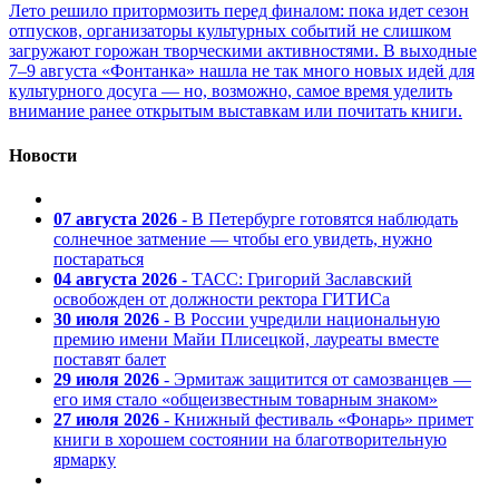
Лето решило притормозить перед финалом: пока идет сезон
отпусков, организаторы культурных событий не слишком
загружают горожан творческими активностями. В выходные
7–9 августа «Фонтанка» нашла не так много новых идей для
культурного досуга — но, возможно, самое время уделить
внимание ранее открытым выставкам или почитать книги.
Новости
07 августа 2026
- В Петербурге готовятся наблюдать
солнечное затмение — чтобы его увидеть, нужно
постараться
04 августа 2026
- ТАСС: Григорий Заславский
освобожден от должности ректора ГИТИСа
30 июля 2026
- В России учредили национальную
премию имени Майи Плисецкой, лауреаты вместе
поставят балет
29 июля 2026
- Эрмитаж защитится от самозванцев —
его имя стало «общеизвестным товарным знаком»
27 июля 2026
- Книжный фестиваль «Фонарь» примет
книги в хорошем состоянии на благотворительную
ярмарку