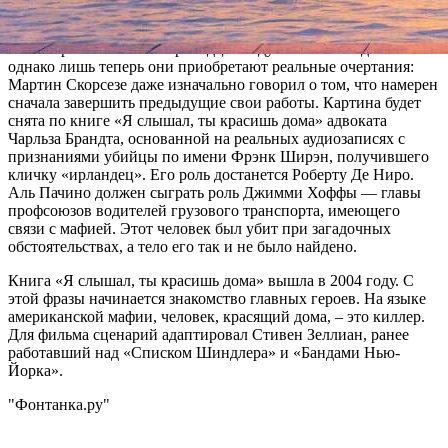
отказывается от съемок в большом кино.
Разговоры о съемках «Ирландца» ведутся с 2012 года —
однако лишь теперь они приобретают реальные очертания:
Мартин Скорсезе даже изначально говорил о том, что намерен
сначала завершить предыдущие свои работы. Картина будет
снята по книге «Я слышал, ты красишь дома» адвоката
Чарльза Брандта, основанной на реальных аудиозаписях с
признаниями убийцы по имени Фрэнк Ширэн, получившего
кличку «ирландец». Его роль достанется Роберту Де Ниро.
Аль Пачино должен сыграть роль Джимми Хоффы — главы
профсоюзов водителей грузового транспорта, имеющего
связи с мафией. Этот человек был убит при загадочных
обстоятельствах, а тело его так и не было найдено.
Книга «Я слышал, ты красишь дома» вышла в 2004 году. С
этой фразы начинается знакомство главных героев. На языке
американской мафии, человек, красящий дома, – это киллер.
Для фильма сценарий адаптировал Стивен Зеллиан, ранее
работавший над «Списком Шиндлера» и «Бандами Нью-
Йорка».
"Фонтанка.ру"