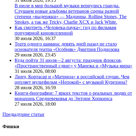
31 июля 2026,
19:15
В июле в мир большой музыки вернулись гранды.
Слушаем новые альбомы ветеранов сцены разной
степени «выдержки» — Мадонны, Rolling Stones, The
Strokes, а так же Tricky, Charlie XCX и Jack White.
Как смотреть «Человека-паука»: гид по фильмам
популярной киновселенной
30 июля 2026,
16:37
Театр одного шамана: девять дней назад не стало
основателя театра «Особняк» Дмитрия Поднозова
29 июля 2026,
23:45
Куда пойти 31 июля—2 августа: праздник флоксов,
«Пространственный сдвиг» у Манежа и «Музыка мира»
31 июля 2026,
08:00
Линч, Кортасар и «Матрица» в российской глуши. Чем
цепляет мультфильм «Непокой» с музыкой Курехина?
28 июля 2026,
16:59
Книги-биографии: 7 ярких текстов о реальных людях от
монахинь Средневековья до Энтони Хопкинса
27 июля 2026,
18:00
Предыдущие статьи
Фишки