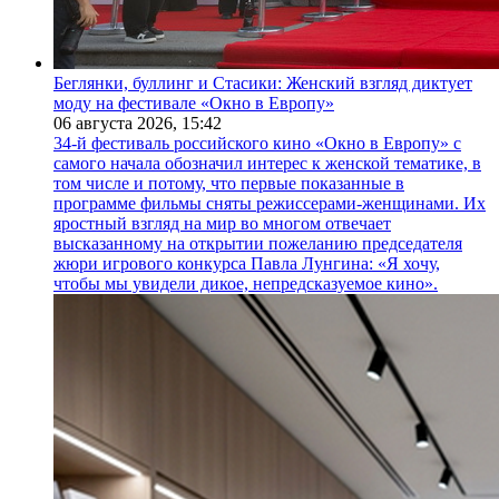
Беглянки, буллинг и Стасики: Женский взгляд диктует
моду на фестивале «Окно в Европу»
06 августа 2026,
15:42
34-й фестиваль российского кино «Окно в Европу» с
самого начала обозначил интерес к женской тематике, в
том числе и потому, что первые показанные в
программе фильмы сняты режиссерами-женщинами. Их
яростный взгляд на мир во многом отвечает
высказанному на открытии пожеланию председателя
жюри игрового конкурса Павла Лунгина: «Я хочу,
чтобы мы увидели дикое, непредсказуемое кино».