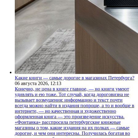
Какие книги — самые дорогие в магазинах Петербурга?
06 августа 2026,
12:13
Конечно, не цена в книге главное, — но книги умеют
удивлять и ею тоже. Тот случай, когда дороговизна не
вызывает возмущения: информацию и текст почти
всегда можно найти в издания попроще, а то и вообще в
интернете, — но качественная и художественно
оформленная книга — это произведение искусства.
«Фонтанка» расспросила петербургские книжные
магазины о том, какие издания на их полках — самые
дорогие, и чем они интересны. Получилась богатая во