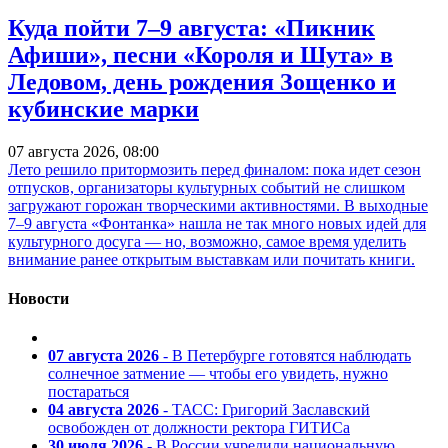
Куда пойти 7–9 августа: «Пикник
Афиши», песни «Короля и Шута» в
Ледовом, день рождения Зощенко и
кубинские марки
07 августа 2026, 08:00
Лето решило притормозить перед финалом: пока идет сезон
отпусков, организаторы культурных событий не слишком
загружают горожан творческими активностями. В выходные
7–9 августа «Фонтанка» нашла не так много новых идей для
культурного досуга — но, возможно, самое время уделить
внимание ранее открытым выставкам или почитать книги.
Новости
07 августа 2026
- В Петербурге готовятся наблюдать
солнечное затмение — чтобы его увидеть, нужно
постараться
04 августа 2026
- ТАСС: Григорий Заславский
освобожден от должности ректора ГИТИСа
30 июля 2026
- В России учредили национальную