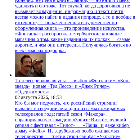
Конечно, не цена в книге главное, — но книги умеют
удивлять и ею тоже. Тот случай, когда дороговизна не
вызывает возмущения: информацию и текст почти
всегда можно найти в издания попроще, а то и вообще в
интернете, — но качественная и художественно
оформленная книга — это произведение искусства.
«Фонтанка» расспросила петербургские книжные
магазины о том, какие издания на их полках — самые
дорогие, и чем они интересны. Получилась богатая во
всех смыслах подборка.
15 телесериалов августа — выбор «Фонтанки»: «Коп-
звезда», новые «Тед Лессо» и «Джек Ричер»,
«Одержимость»
02 августа 2026,
18:53
Кто бы мог подумать, что российский стриминг
вывалит в середине лета одни из самых ожидаемых
телесериалов года: пятый сезон «Мажора»,
паранормальную комедию «Зовите Витю!», лучший
сериал с фестиваля «Пилот» — «Паша» и даже кибер-
драму «Фейк». Из зарубежных особо ожидаемых
телепроектов — третий сезон сай-фая «Укрытие»,