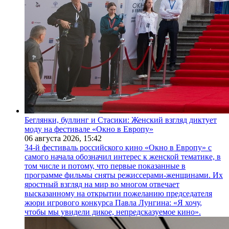
Беглянки, буллинг и Стасики: Женский взгляд диктует
моду на фестивале «Окно в Европу»
06 августа 2026,
15:42
34-й фестиваль российского кино «Окно в Европу» с
самого начала обозначил интерес к женской тематике, в
том числе и потому, что первые показанные в
программе фильмы сняты режиссерами-женщинами. Их
яростный взгляд на мир во многом отвечает
высказанному на открытии пожеланию председателя
жюри игрового конкурса Павла Лунгина: «Я хочу,
чтобы мы увидели дикое, непредсказуемое кино».