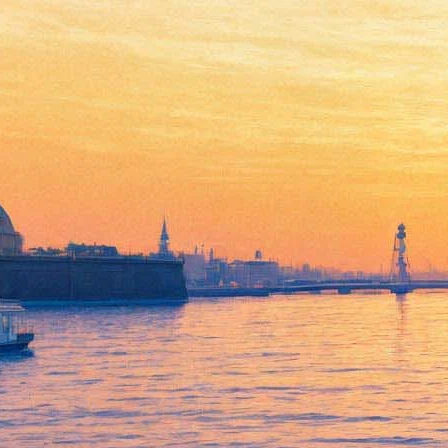
«Сплин» завез на
«Ленфильм» 5 тонн песка
11 августа 2016,
13:32
Версия для печати
Популярная рок-группа «Сплин» провела съемки своего
нового клипа в четвертом павильоне «Ленфильма». Песня, на
которую снимался клип, пока слушателям неизвестна – она
называется «Пирамиды».
Детали сюжета пока не разглашаются, но можно
предположить, что «Пирамиды» «Сплина», как им и
полагается, будут стоять в пустыне: для съемок клипа на
киностудию было завезено около 5 тонн песка. Впрочем, на
«Ленфильме» проходила запись лишь тех кадров, в которых
фигурируют сами артисты. А игровые сцены с актерами
записывались на пустынном берегу Финского залива.