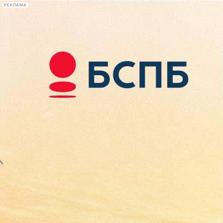
РЕКЛАМА
Афиша Plus
#телегид
Фонтанка.ру
Сегодня:
2026.08.08
08:24
Афиша Plus
кино
спектакли
выставки
концерты
лекции
книги
афиша плюс
новости
+