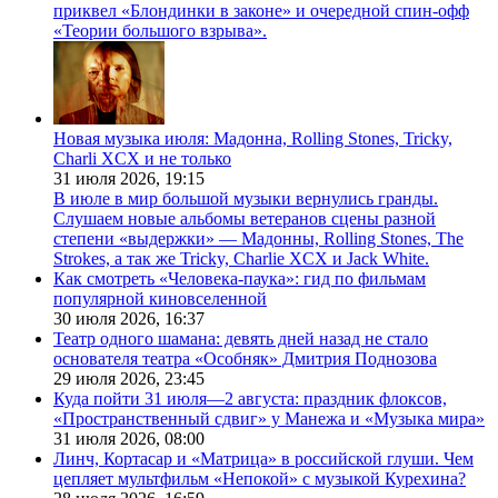
приквел «Блондинки в законе» и очередной спин-офф
«Теории большого взрыва».
Новая музыка июля: Мадонна, Rolling Stones, Tricky,
Charli XCX и не только
31 июля 2026,
19:15
В июле в мир большой музыки вернулись гранды.
Слушаем новые альбомы ветеранов сцены разной
степени «выдержки» — Мадонны, Rolling Stones, The
Strokes, а так же Tricky, Charlie XCX и Jack White.
Как смотреть «Человека-паука»: гид по фильмам
популярной киновселенной
30 июля 2026,
16:37
Театр одного шамана: девять дней назад не стало
основателя театра «Особняк» Дмитрия Поднозова
29 июля 2026,
23:45
Куда пойти 31 июля—2 августа: праздник флоксов,
«Пространственный сдвиг» у Манежа и «Музыка мира»
31 июля 2026,
08:00
Линч, Кортасар и «Матрица» в российской глуши. Чем
цепляет мультфильм «Непокой» с музыкой Курехина?