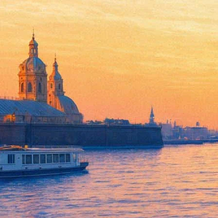
На Дворцовой площади пройд
09 августа 2016,
13:48
Версия для печати
Всероссийская акция, в ходе которой жители Петербурга смог
Зрителям будут представлены ленты «Легенда №17» Николая Л
Дениса Чернова. Организаторы объясняют выбор тем, что имен