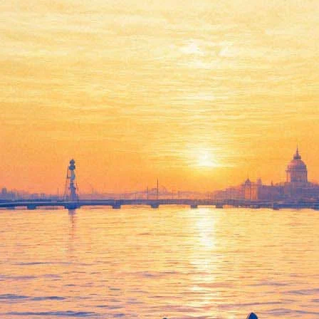
ет Ночь кино
ут бесплатно посмотреть фильмы под ночным небом, пройдет на
ебедева, «Батальонъ» Дмитрия Месхиева и полнометражная ани
но за эти фильмы проголосовали посетители сайта Года российс