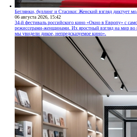
Беглянки, буллинг и Стасики: Женский взгляд диктует м
06 августа 2026,
15:42
34-й фестиваль российского кино «Окно в Европу» с само
режиссерами-женщинами. Их яростный взгляд на мир во 
мы увидели дикое, непредсказуемое кино».