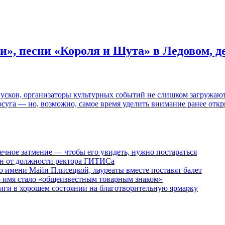
и», песни «Короля и Шута» в Ледовом, 
пусков, организаторы культурных событий не слишком загружаю
осуга — но, возможно, самое время уделить внимание ранее отк
ечное затмение — чтобы его увидеть, нужно постараться
ен от должности ректора ГИТИСа
 имени Майи Плисецкой, лауреаты вместе поставят балет
о имя стало «общеизвестным товарным знаком»
ги в хорошем состоянии на благотворительную ярмарку