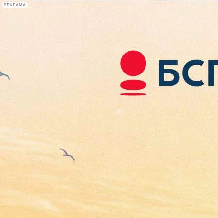
РЕКЛАМА
Афиша Plus
#телегид
Фонтанка.ру
Сегодня:
2026.08.07
19:27
Афиша Plus
кино
спектакли
выставки
концерты
лекции
книги
афиша плюс
новости
+