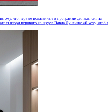
и потому, что первые показанные в программе фильмы сняты
теля жюри игрового конкурса Павла Лунгина: «Я хочу, чтобы