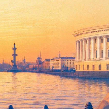
 Дворцовой площади 27 августа — в завершении Дня кино.
мационная картина «Смешарики. Легенда о золотом драконе»
кого кино.