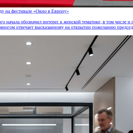
оду на фестивале «Окно в Европу»
го начала обозначил интерес к женской тематике, в том числе 
многом отвечает высказанному на открытии пожеланию председа