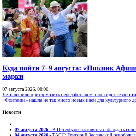
Куда пойти 7–9 августа: «Пикник Афиш
марки
07 августа 2026, 08:00
Лето решило притормозить перед финалом: пока идет сезон от
«Фонтанка» нашла не так много новых идей для культурного д
Новости
07 августа 2026
- В Петербурге готовятся наблюдать солн
04 августа 2026
- ТАСС: Григорий Заславский освобожд