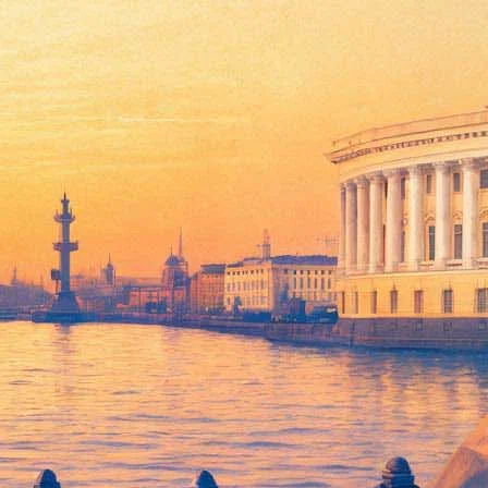
вый "Вспеск", главные роли в котором исполнят Ченнинг Татум