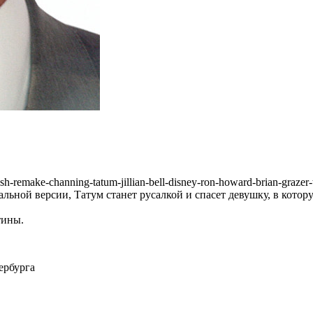
sh-remake-channing-tatum-jillian-bell-disney-ron-howard-brian-graz
ьной версии, Татум станет русалкой и спасет девушку, в котору
тины.
ербурга