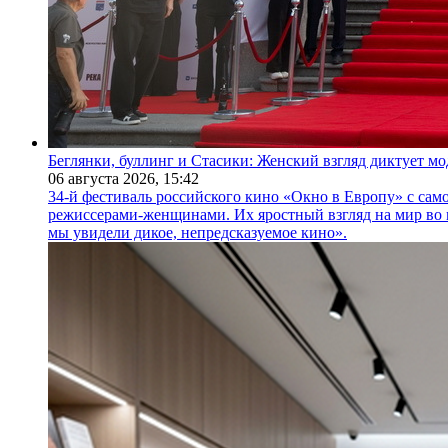
Беглянки, буллинг и Стасики: Женский взгляд диктует м
06 августа 2026,
15:42
34-й фестиваль российского кино «Окно в Европу» с само
режиссерами-женщинами. Их яростный взгляд на мир во 
мы увидели дикое, непредсказуемое кино».