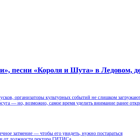
и», песни «Короля и Шута» в Ледовом, 
пусков, организаторы культурных событий не слишком загружаю
осуга — но, возможно, самое время уделить внимание ранее отк
ечное затмение — чтобы его увидеть, нужно постараться
ен от должности ректора ГИТИСа