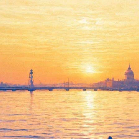
 русалку
кой Русалочки, обзаведется ремейком. Студия Disney снимет но
ю пару сыграли Том Хэнкс и Дэрил Ханна.