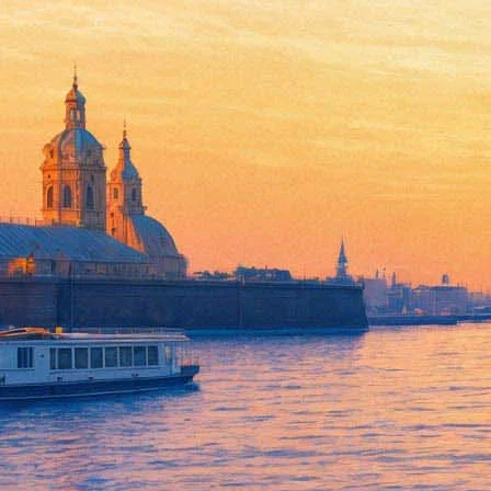
Ченнинг Татум превратится в
02 августа 2016,
21:07
Версия для печати
Лента 1984 года, по-новому рассказавшая историю андерсеновс
и Джиллиан Белл. Напомним, что в первом фильме влюбленну