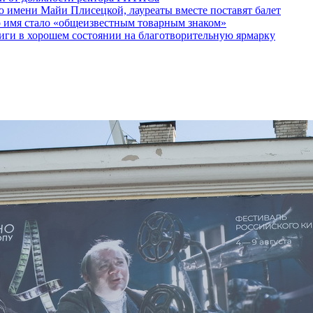
 имени Майи Плисецкой, лауреаты вместе поставят балет
о имя стало «общеизвестным товарным знаком»
ги в хорошем состоянии на благотворительную ярмарку