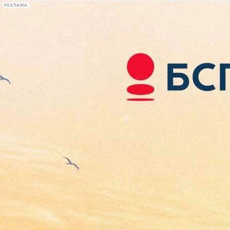
РЕКЛАМА
Афиша Plus
#телегид
Фонтанка.ру
Сегодня:
2026.08.08
16:25
Афиша Plus
кино
спектакли
выставки
концерты
лекции
книги
афиша плюс
новости
+