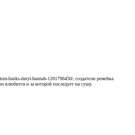
er-tom-hanks-daryl-hannah-1201796450/, создатели ремейка
ю влюбится и за которой последует на сушу.