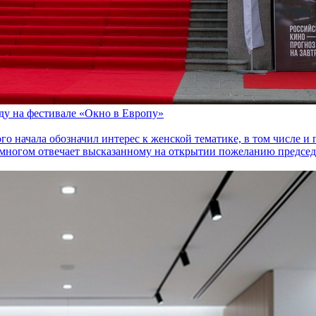
оду на фестивале «Окно в Европу»
го начала обозначил интерес к женской тематике, в том числе 
многом отвечает высказанному на открытии пожеланию председа