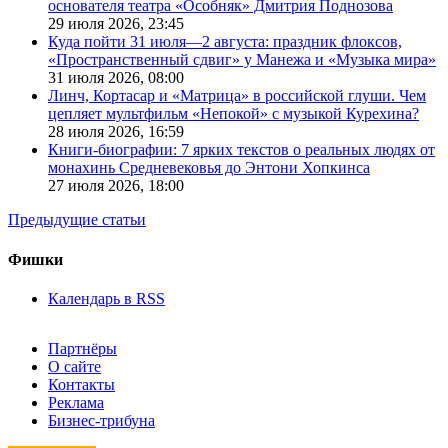
основателя театра «Особняк» Дмитрия Поднозова
29 июля 2026,
23:45
Куда пойти 31 июля—2 августа: праздник флоксов,
«Пространственный сдвиг» у Манежа и «Музыка мира»
31 июля 2026,
08:00
Линч, Кортасар и «Матрица» в российской глуши. Чем
цепляет мультфильм «Непокой» с музыкой Курехина?
28 июля 2026,
16:59
Книги-биографии: 7 ярких текстов о реальных людях от
монахинь Средневековья до Энтони Хопкинса
27 июля 2026,
18:00
Предыдущие статьи
Фишки
Календарь в RSS
Партнёры
О сайте
Контакты
Реклама
Бизнес-трибуна