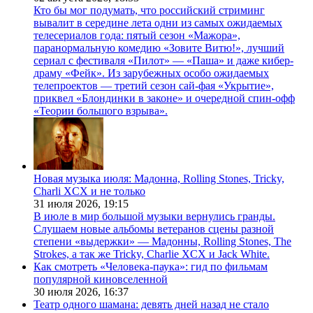
Кто бы мог подумать, что российский стриминг
вывалит в середине лета одни из самых ожидаемых
телесериалов года: пятый сезон «Мажора»,
паранормальную комедию «Зовите Витю!», лучший
сериал с фестиваля «Пилот» — «Паша» и даже кибер-
драму «Фейк». Из зарубежных особо ожидаемых
телепроектов — третий сезон сай-фая «Укрытие»,
приквел «Блондинки в законе» и очередной спин-офф
«Теории большого взрыва».
Новая музыка июля: Мадонна, Rolling Stones, Tricky,
Charli XCX и не только
31 июля 2026,
19:15
В июле в мир большой музыки вернулись гранды.
Слушаем новые альбомы ветеранов сцены разной
степени «выдержки» — Мадонны, Rolling Stones, The
Strokes, а так же Tricky, Charlie XCX и Jack White.
Как смотреть «Человека-паука»: гид по фильмам
популярной киновселенной
30 июля 2026,
16:37
Театр одного шамана: девять дней назад не стало