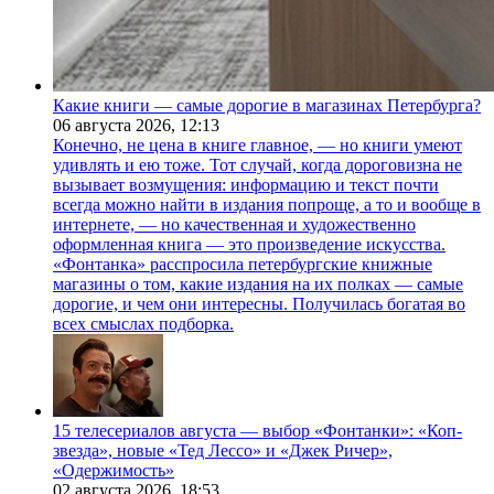
Какие книги — самые дорогие в магазинах Петербурга?
06 августа 2026,
12:13
Конечно, не цена в книге главное, — но книги умеют
удивлять и ею тоже. Тот случай, когда дороговизна не
вызывает возмущения: информацию и текст почти
всегда можно найти в издания попроще, а то и вообще в
интернете, — но качественная и художественно
оформленная книга — это произведение искусства.
«Фонтанка» расспросила петербургские книжные
магазины о том, какие издания на их полках — самые
дорогие, и чем они интересны. Получилась богатая во
всех смыслах подборка.
15 телесериалов августа — выбор «Фонтанки»: «Коп-
звезда», новые «Тед Лессо» и «Джек Ричер»,
«Одержимость»
02 августа 2026,
18:53