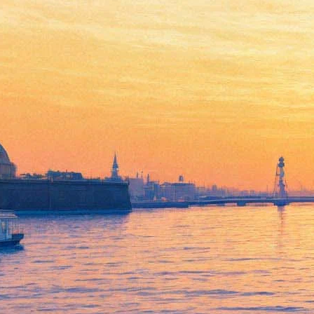
Под Москвой снимут «Игру
престолов» по-русски
27 июля 2016,
02:29
Версия для печати
Кинокомпании «Марс Медиа» и «Амедиа» снимут для
Первого канала 16-серийный фильм «Золотая орда», сюжет
которого разворачивается в XIII веке. В сценарии Ольги
Ларионовой речь идет о противостоянии Киевской Руси и
Золотой Орды. Специально для съемок под Москвой на
площади в 10 тысяч метров был возведен деревянный город с
бревенчатыми домами, заборами и воротами, – фотографии с
площадки размещены в группе кинокомпании «Марс Медиа»
ВКонтакте.