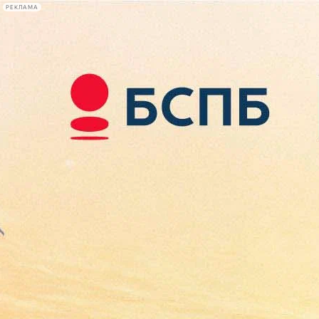
РЕКЛАМА
Афиша Plus
#телегид
Фонтанка.ру
Сегодня:
2026.08.09
00:06
Афиша Plus
кино
спектакли
выставки
концерты
лекции
книги
афиша плюс
новости
+