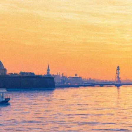
Эдди Редмэйн сыграет в
очередной драме про Эдисона
26 июля 2016,
18:38
Версия для печати
Ставший популярным после получения "Оскара" за роль
Стивена Хокинга и номинации на эту престижную премию за
роль в фильме "Девушка из Дании" британский актер Эдди
Редмейн снимется в фильме "Последние дни тьмы". Эта
биографическая драма посвящена первооткрывателю
электричества Томасу Эдисону, сообщает
The Variety
.
История рассказывает о битве между Эдисоном и другим
известным физиком Джорджем Вестингаузом за право
заключить подряд по электрификации США. События
приобретают драматический оборот – цена контракта
составляет невообразимый для того времени миллиард