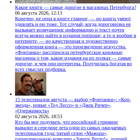
Какие книги — самые дорогие в магазинах Петербурга?
06 августа 2026,
12:13
Конечно, не цена в книге главное, — но книги умеют
удивлять и ею тоже. Тот случай, когда дороговизна не
вызывает возмущения: информацию и текст почти
всегда можно найти в издания попроще, а то и вообще в
интернете, — но качественная и художественно
оформленная книга — это произведение искусства.
«Фонтанка» расспросила петербургские книжные
магазины о том, какие издания на их полках — самые
дорогие, и чем они интересны. Получилась богатая во
всех смыслах подборка.
15 телесериалов августа — выбор «Фонтанки»: «Коп-
звезда», новые «Тед Лессо» и «Джек Ричер»,
«Одержимость»
02 августа 2026,
18:53
Кто бы мог подумать, что российский стриминг
вывалит в середине лета одни из самых ожидаемых
телесериалов года: пятый сезон «Мажора»,
паранормальную комедию «Зовите Витю!», лучший