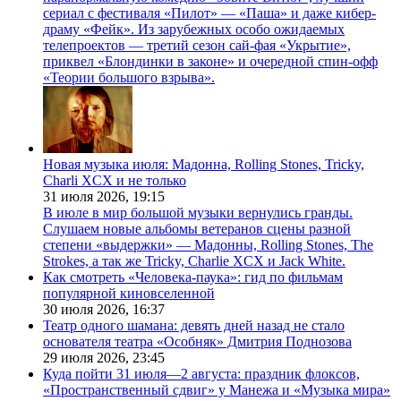
сериал с фестиваля «Пилот» — «Паша» и даже кибер-
драму «Фейк». Из зарубежных особо ожидаемых
телепроектов — третий сезон сай-фая «Укрытие»,
приквел «Блондинки в законе» и очередной спин-офф
«Теории большого взрыва».
Новая музыка июля: Мадонна, Rolling Stones, Tricky,
Charli XCX и не только
31 июля 2026,
19:15
В июле в мир большой музыки вернулись гранды.
Слушаем новые альбомы ветеранов сцены разной
степени «выдержки» — Мадонны, Rolling Stones, The
Strokes, а так же Tricky, Charlie XCX и Jack White.
Как смотреть «Человека-паука»: гид по фильмам
популярной киновселенной
30 июля 2026,
16:37
Театр одного шамана: девять дней назад не стало
основателя театра «Особняк» Дмитрия Поднозова
29 июля 2026,
23:45
Куда пойти 31 июля—2 августа: праздник флоксов,
«Пространственный сдвиг» у Манежа и «Музыка мира»