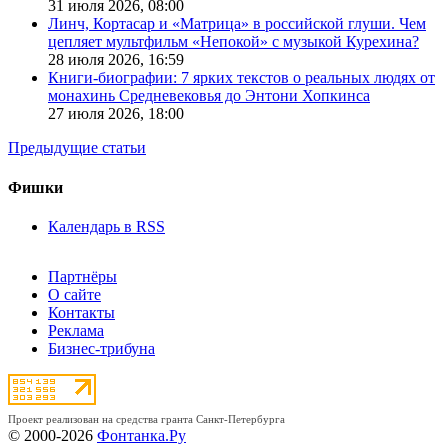
31 июля 2026,
08:00
Линч, Кортасар и «Матрица» в российской глуши. Чем
цепляет мультфильм «Непокой» с музыкой Курехина?
28 июля 2026,
16:59
Книги-биографии: 7 ярких текстов о реальных людях от
монахинь Средневековья до Энтони Хопкинса
27 июля 2026,
18:00
Предыдущие статьи
Фишки
Календарь в RSS
Партнёры
О сайте
Контакты
Реклама
Бизнес-трибуна
Проект реализован на средства гранта Санкт-Петербурга
© 2000-2026
Фонтанка.Ру