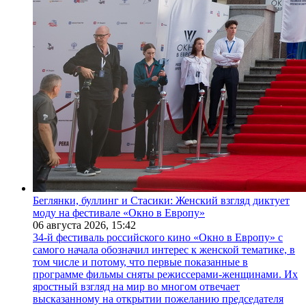
Беглянки, буллинг и Стасики: Женский взгляд диктует
моду на фестивале «Окно в Европу»
06 августа 2026,
15:42
34-й фестиваль российского кино «Окно в Европу» с
самого начала обозначил интерес к женской тематике, в
том числе и потому, что первые показанные в
программе фильмы сняты режиссерами-женщинами. Их
яростный взгляд на мир во многом отвечает
высказанному на открытии пожеланию председателя