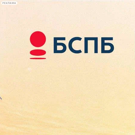
РЕКЛАМА
Афиша Plus
#телегид
Фонтанка.ру
Сегодня:
2026.08.08
22:44
Афиша Plus
кино
спектакли
выставки
концерты
лекции
книги
афиша плюс
новости
+