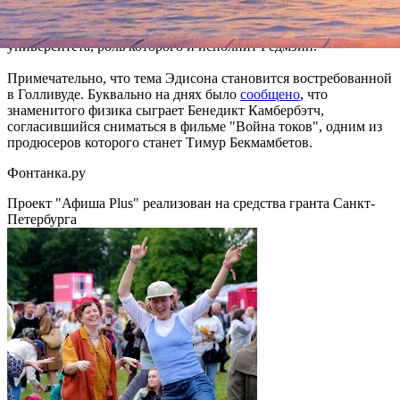
долларов. Чтобы выиграть дело Вестингауз нанимает 26-
летнего выпускника школы права Колумбийского
университета, роль которого и исполнит Редмэйн.
Примечательно, что тема Эдисона становится востребованной
в Голливуде. Буквально на днях было
сообщено
, что
знаменитого физика сыграет Бенедикт Камбербэтч,
согласившийся сниматься в фильме "Война токов", одним из
продюсеров которого станет Тимур Бекмамбетов.
Фонтанка.ру
Проект "Афиша Plus" реализован на средства гранта Санкт-
Петербурга