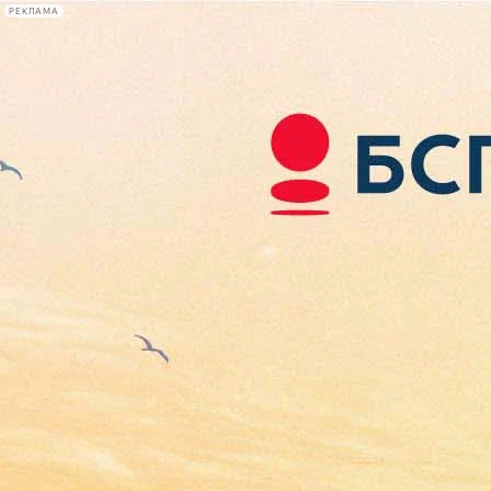
РЕКЛАМА
Афиша Plus
#телегид
Фонтанка.ру
Сегодня:
2026.08.09
13:40
Афиша Plus
кино
спектакли
выставки
концерты
лекции
книги
афиша плюс
новости
+