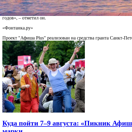
Премию в честь Горчева
в 2016 году основали друзья и коллеги
очень доброй и при этом достаточно жестокой. Он писатель дос
годов», – отметил он.
«Фонтанка.ру»
Проект "Афиша Plus" реализован на средства гранта Санкт-Пет
Куда пойти 7–9 августа: «Пикник Афиш
марки