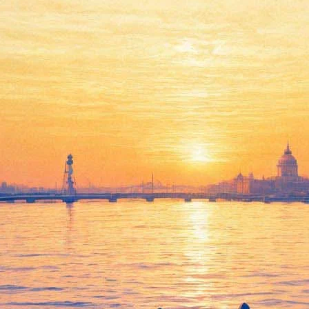
а длинный список "короткой п
ии опубликовала свой длинный список. Вошедшие в него 39 про
невников. По условиям конкурса, объем текстов составляет не бо
ти, неизвестны и, вне зависимости от возраста, только начина
ка Михаила Бару, дизайнера Леры Манович, поэта Светланы Кул
2015 году на фестивале молодой драматургии «Любимовка».
емии Горчева
. Жюри, где председательствует
фантаст Мария Гал
яч рублей, произведения шорт-листёров опубликуют в сборнике, 
пользовался феноменальной популярностью в 2000-е. Он стал о
ориса Стругацкого «Полдень. XXI век». Горчевская проза – ём
сатель умер в 2010 году в Невельском районе Псковской области