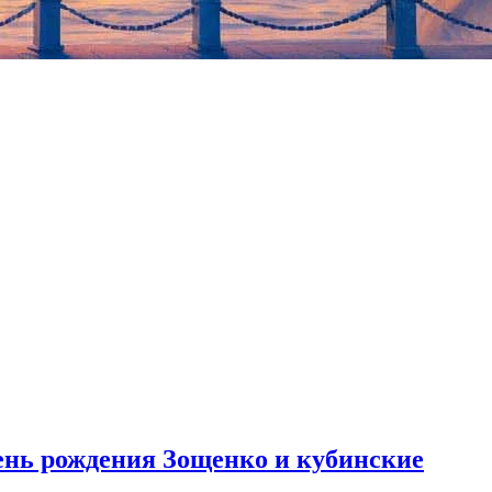
 жанре мультика, в жанре детской, наивной страшилки. Всегда
утская, и традиция петербургской гротескной прозы 70-х
день рождения Зощенко и кубинские