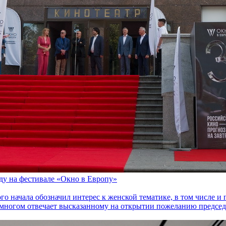
оду на фестивале «Окно в Европу»
го начала обозначил интерес к женской тематике, в том числе 
многом отвечает высказанному на открытии пожеланию председа