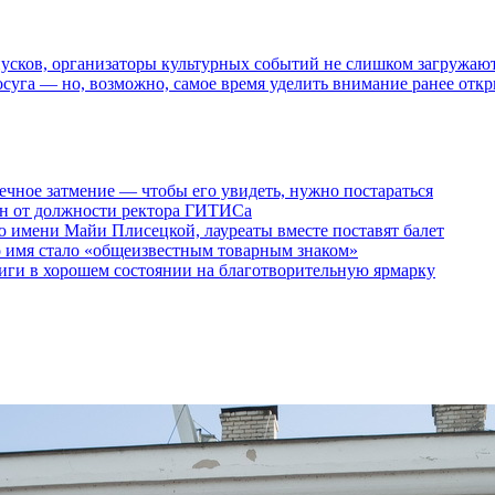
пусков, организаторы культурных событий не слишком загружаю
осуга — но, возможно, самое время уделить внимание ранее отк
ечное затмение — чтобы его увидеть, нужно постараться
ен от должности ректора ГИТИСа
 имени Майи Плисецкой, лауреаты вместе поставят балет
о имя стало «общеизвестным товарным знаком»
ги в хорошем состоянии на благотворительную ярмарку