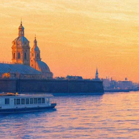
Премия Горчева опубликовал
25 июля 2016,
23:54
Версия для печати
Литературная премия имени Дмитрия Горчева впервые в истор
выдержаны в разных жанрах – от рассказов и эссе до путевых д
Номинированные на горчевскую премию авторы, по большей час
обладают лишь несколько имён – у химика, поэта и переводчи
толстых журналах, сценарист Гала Узрютова была отмечена в 
С остальными финалистами можно познакомиться
на сайте Пр
сентября, в день рождения Горчева. Победитель получит 5 тыс
выполненный горчевской рукой.
Напомним, Дмитрий Горчев, прозаик, художник, иллюстратор, 
главным художником издательства «Геликон Плюс» и журнала Б
словцом – обрела целый круг последователей и поклонников. Пи