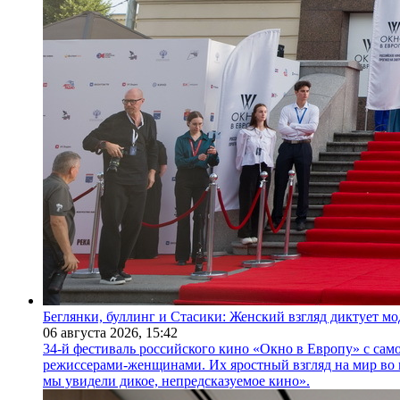
Беглянки, буллинг и Стасики: Женский взгляд диктует м
06 августа 2026,
15:42
34-й фестиваль российского кино «Окно в Европу» с само
режиссерами-женщинами. Их яростный взгляд на мир во 
мы увидели дикое, непредсказуемое кино».