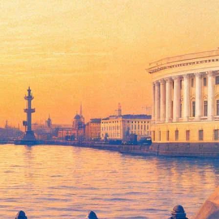
розы"
изведений короткой прозы написанны в 2016 году и
льше 2 тысяч слов.
ют входить в литературу. Относительной узнаваемостью
ешовой, филолога Андрея Краснящих есть публикации в
ина
, составит короткий список в августе, а вручат награду 27
а обладателю приза зрительских симпатий подарят рисунок,
дним из первых «тысячников» «Живого журнала», работал
кие и остроумные зарисовки, порой грешившие матерным
, куда переехал из Петербурга.