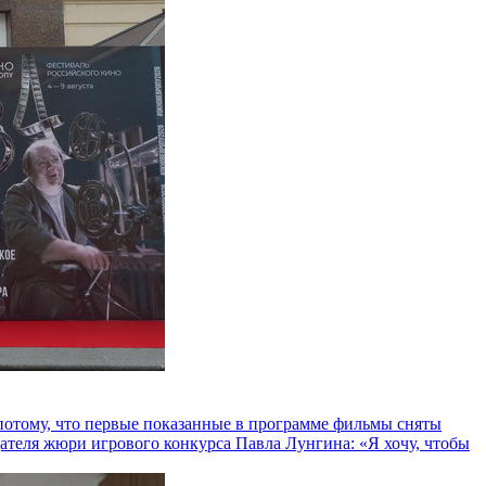
и потому, что первые показанные в программе фильмы сняты
теля жюри игрового конкурса Павла Лунгина: «Я хочу, чтобы