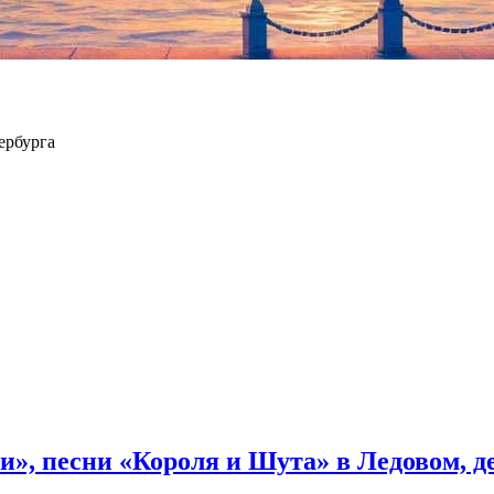
 прозаика, в частности, писатель Дмитрий Быков. «Его проза – в
таточно утонченный – в нем есть и бунинская традиция, и обэри
ербурга
и», песни «Короля и Шута» в Ледовом, 