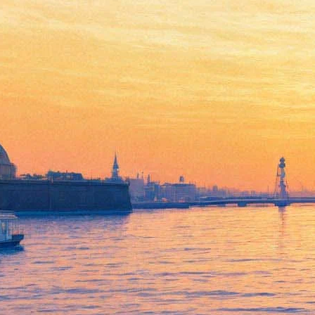
На "Ленфильме" создадут
оркестр
22 июля 2016,
12:22
Версия для печати
В августе начнется отбор музыкантов в создаваемый на
киностудии "Ленфильм". Как сообщили в пресс-службе
студии, на прослушивания будут приглашаться
профессиональные исполнители, всего планируется отобрать
60 музыкантов.
Идея создания собственного музыкального коллектива
родилась в процессе записи музыкального сопровождения к
киноленте "Ленинградский вальс", которое было записано
симфоническим оркестром Мариинского театра. За
дирижерским пультом находился автор музыки Антон
Лубченко, до конца прошлого года возглавлявший