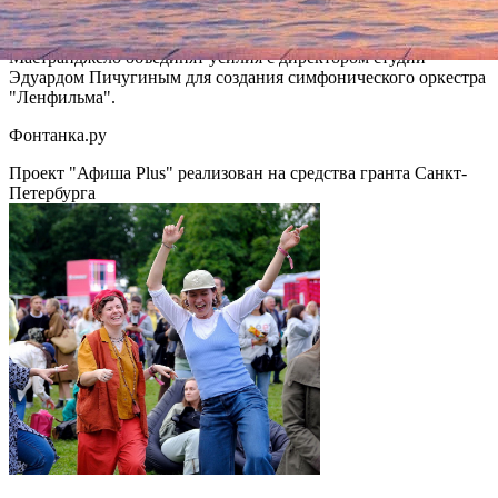
Приморский театр оперы и балета. Он, а также дирижер и
художественный руководитель Мюзик-Холла Фабио
Мастранджело объединят усилия с директором студии
Эдуардом Пичугиным для создания симфонического оркестра
"Ленфильма".
Фонтанка.ру
Проект "Афиша Plus" реализован на средства гранта Санкт-
Петербурга