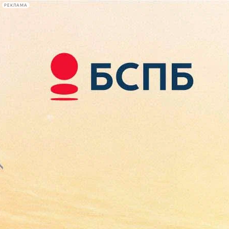
РЕКЛАМА
Афиша Plus
#телегид
Фонтанка.ру
Сегодня:
2026.08.08
19:53
Афиша Plus
кино
спектакли
выставки
концерты
лекции
книги
афиша плюс
новости
+