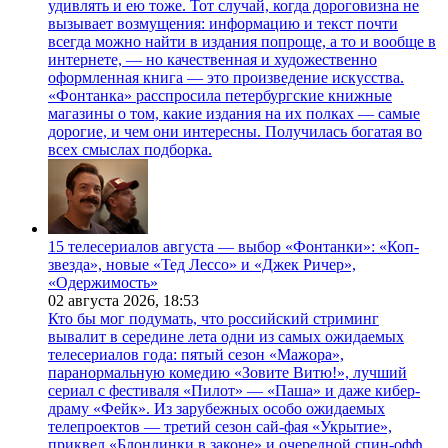
удивлять и ею тоже. Тот случай, когда дороговизна не
вызывает возмущения: информацию и текст почти
всегда можно найти в издания попроще, а то и вообще в
интернете, — но качественная и художественно
оформленная книга — это произведение искусства.
«Фонтанка» расспросила петербургские книжные
магазины о том, какие издания на их полках — самые
дорогие, и чем они интересны. Получилась богатая во
всех смыслах подборка.
15 телесериалов августа — выбор «Фонтанки»: «Коп-
звезда», новые «Тед Лессо» и «Джек Ричер»,
«Одержимость»
02 августа 2026,
18:53
Кто бы мог подумать, что российский стриминг
вывалит в середине лета одни из самых ожидаемых
телесериалов года: пятый сезон «Мажора»,
паранормальную комедию «Зовите Витю!», лучший
сериал с фестиваля «Пилот» — «Паша» и даже кибер-
драму «Фейк». Из зарубежных особо ожидаемых
телепроектов — третий сезон сай-фая «Укрытие»,
приквел «Блондинки в законе» и очередной спин-офф