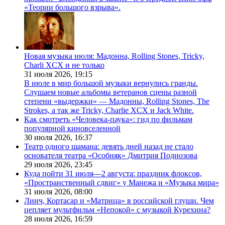
«Теории большого взрыва».
Новая музыка июля: Мадонна, Rolling Stones, Tricky,
Charli XCX и не только
31 июля 2026,
19:15
В июле в мир большой музыки вернулись гранды.
Слушаем новые альбомы ветеранов сцены разной
степени «выдержки» — Мадонны, Rolling Stones, The
Strokes, а так же Tricky, Charlie XCX и Jack White.
Как смотреть «Человека-паука»: гид по фильмам
популярной киновселенной
30 июля 2026,
16:37
Театр одного шамана: девять дней назад не стало
основателя театра «Особняк» Дмитрия Поднозова
29 июля 2026,
23:45
Куда пойти 31 июля—2 августа: праздник флоксов,
«Пространственный сдвиг» у Манежа и «Музыка мира»
31 июля 2026,
08:00
Линч, Кортасар и «Матрица» в российской глуши. Чем
цепляет мультфильм «Непокой» с музыкой Курехина?
28 июля 2026,
16:59