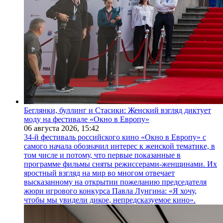
Беглянки, буллинг и Стасики: Женский взгляд диктует
моду на фестивале «Окно в Европу»
06 августа 2026,
15:42
34-й фестиваль российского кино «Окно в Европу» с
самого начала обозначил интерес к женской тематике, в
том числе и потому, что первые показанные в
программе фильмы сняты режиссерами-женщинами. Их
яростный взгляд на мир во многом отвечает
высказанному на открытии пожеланию председателя
жюри игрового конкурса Павла Лунгина: «Я хочу,
чтобы мы увидели дикое, непредсказуемое кино».