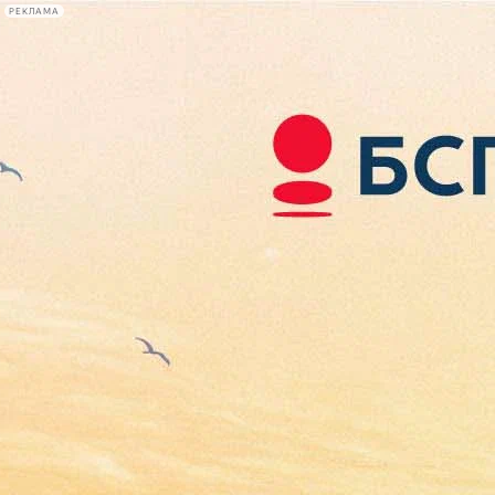
РЕКЛАМА
Афиша Plus
#телегид
Фонтанка.ру
Сегодня:
2026.08.07
10:39
Афиша Plus
кино
спектакли
выставки
концерты
лекции
книги
афиша плюс
новости
+