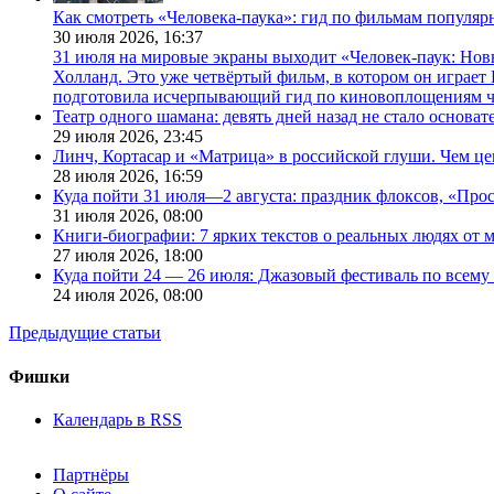
Как смотреть «Человека-паука»: гид по фильмам популя
30 июля 2026,
16:37
31 июля на мировые экраны выходит «Человек-паук: Нов
Холланд. Это уже четвёртый фильм, в котором он играет 
подготовила исчерпывающий гид по киновоплощениям ч
Театр одного шамана: девять дней назад не стало основа
29 июля 2026,
23:45
Линч, Кортасар и «Матрица» в российской глуши. Чем ц
28 июля 2026,
16:59
Куда пойти 31 июля—2 августа: праздник флоксов, «Про
31 июля 2026,
08:00
Книги-биографии: 7 ярких текстов о реальных людях от
27 июля 2026,
18:00
Куда пойти 24 — 26 июля: Джазовый фестиваль по всему
24 июля 2026,
08:00
Предыдущие статьи
Фишки
Календарь в RSS
Партнёры