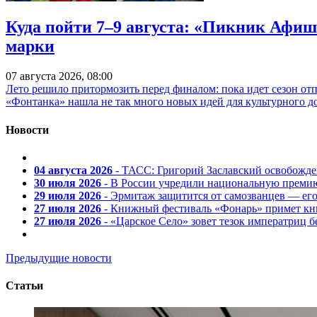
Куда пойти 7–9 августа: «Пикник Афиш
марки
07 августа 2026, 08:00
Лето решило притормозить перед финалом: пока идет сезон от
«Фонтанка» нашла не так много новых идей для культурного д
Новости
04 августа 2026
- ТАСС: Григорий Заславский освобожд
30 июля 2026
- В России учредили национальную премию
29 июля 2026
- Эрмитаж защитится от самозванцев — ег
27 июля 2026
- Книжный фестиваль «Фонарь» примет кни
27 июля 2026
- «Царское Село» зовет тезок императриц 
Предыдущие новости
Статьи