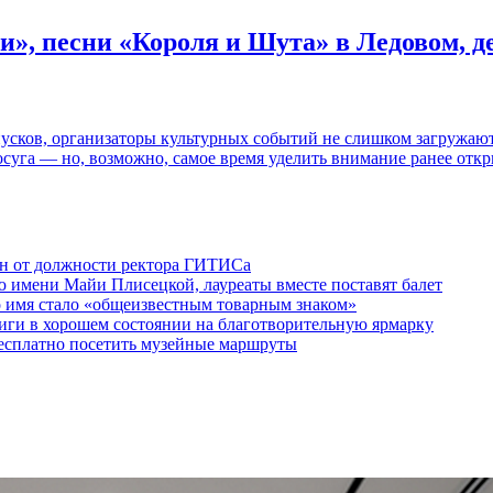
и», песни «Короля и Шута» в Ледовом, 
пусков, организаторы культурных событий не слишком загружаю
осуга — но, возможно, самое время уделить внимание ранее отк
ен от должности ректора ГИТИСа
 имени Майи Плисецкой, лауреаты вместе поставят балет
о имя стало «общеизвестным товарным знаком»
ги в хорошем состоянии на благотворительную ярмарку
бесплатно посетить музейные маршруты