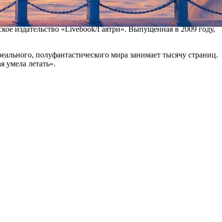
естная домохозяйки из Еревана, художница по образованию и
кое издательство «Livebook/Гаятри». Выпущенная в 2009 году,
ального, полуфантастического мира занимает тысячу страниц.
я умела летать».