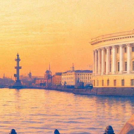
котором"
ivebook/Гаятри». Помимо основного текста, под обложку
дет, конечно, очень эклектично, но это будет соответствовать
альных посетителей. Писательнице пришлось ответить на
о: «Качественная экранизация лишает читателя возможности
н собирался заняться комиксом. Обещал показать мне, что
щих, и теперь найти этого парня невозможно», – призналась