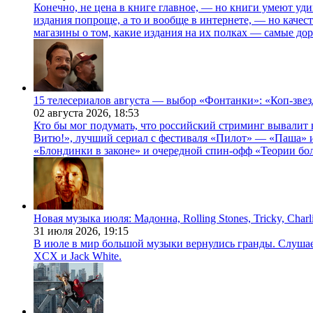
Конечно, не цена в книге главное, — но книги умеют уди
издания попроще, а то и вообще в интернете, — но каче
магазины о том, какие издания на их полках — самые дор
15 телесериалов августа — выбор «Фонтанки»: «Коп-зве
02 августа 2026,
18:53
Кто бы мог подумать, что российский стриминг вывалит 
Витю!», лучший сериал с фестиваля «Пилот» — «Паша» и
«Блондинки в законе» и очередной спин-офф «Теории бо
Новая музыка июля: Мадонна, Rolling Stones, Tricky, Char
31 июля 2026,
19:15
В июле в мир большой музыки вернулись гранды. Слушаем 
XCX и Jack White.