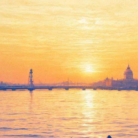
асширенную версию "Дома, в 
готовит новую книгу. Она выйдет в московском издательстве «L
«Дома…», но вычеркнутые при редактуре.
етросян 19 июля на встрече с читателями в Петербурге. «Это бу
идели, стояли, лежали, оставив лишь небольшие тропки для ост
откуда её герои брали алкоголь и деньги на него.
 романа и подчеркнула, что относится к этой идее отрицательн
ависимом от взгляда режиссёра, создаёт штамп».
ивам мультик, мюзикл или комикс. «Был один молодой человек, о
исьмо без вложения. К сожалению, оно затерялось в ворохе входя