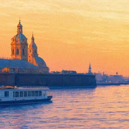
Мариам Петросян выпустит р
20 июля 2016,
12:20
Версия для печати
Автор романа-бестселлера «Дом, в котором» Мариам Петросян 
попадут фрагменты, существовавшие в изначальном варианте 
Повествование проиллюстрируют рисунками фанатов, сообщила П
книге», – подчеркнула Петросян.
На встрече собрались больше 300 поклонников Петросян: они с
огромное число вопросов о тексте книге: например, объяснить, 
Писательница вновь опровергла слухи о возможной экранизации
фантазировать. Она фиксирует книгу в каком-то ключе, очень з
Зато автор «Дома, в котором» не против выпустить по его мот
получилось. Но с тех пор появился только один раз, прислал п