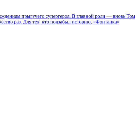
ождениям прыгучего супергероя. В главной роли — вновь Том
жество раз. Для тех, кто подзабыл историю, «Фонтанка»