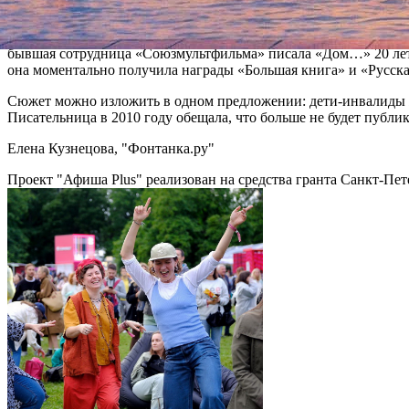
Петросян.
Напомним, роман «Дом, в котором» Мариам Петросян стал одно
бывшая сотрудница «Союзмультфильма» писала «Дом…» 20 лет, 
она моментально получила награды «Большая книга» и «Русска
Сюжет можно изложить в одном предложении: дети-инвалиды ж
Писательница в 2010 году обещала, что больше не будет публико
Елена Кузнецова, "Фонтанка.ру"
Проект "Афиша Plus" реализован на средства гранта Санкт-Пет