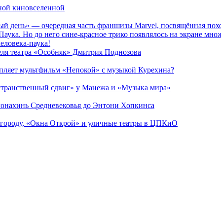
рной киновселенной
ый день» — очередная часть франшизы Marvel, посвящённая пох
Паука. Но до него сине-красное трико появлялось на экране мно
еловека-паука!
теля театра «Особняк» Дмитрия Поднозова
епляет мультфильм «Непокой» с музыкой Курехина?
странственный сдвиг» у Манежа и «Музыка мира»
 монахинь Средневековья до Энтони Хопкинса
 городу, «Окна Открой» и уличные театры в ЦПКиО