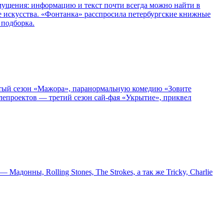
озмущения: информацию и текст почти всегда можно найти в
е искусства. «Фонтанка» расспросила петербургские книжные
 подборка.
пятый сезон «Мажора», паранормальную комедию «Зовите
епроектов — третий сезон сай-фая «Укрытие», приквел
онны, Rolling Stones, The Strokes, а так же Tricky, Charlie