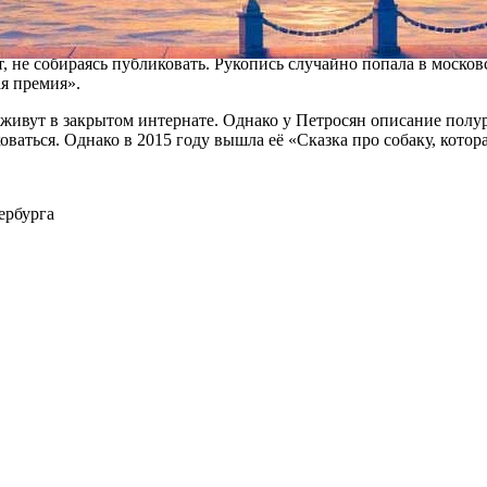
й из самых востребованных книг конца нулевых. Никому не изв
не собираясь публиковать. Рукопись случайно попала в московс
я премия».
ивут в закрытом интернате. Однако у Петросян описание полуре
ваться. Однако в 2015 году вышла её «Сказка про собаку, котора
ербурга