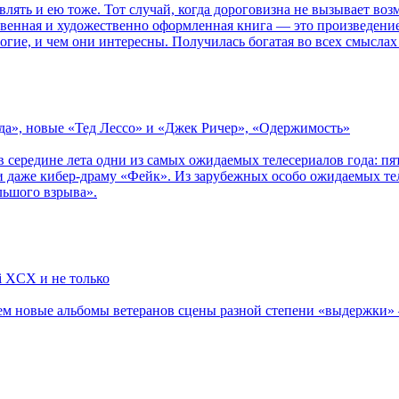
влять и ею тоже. Тот случай, когда дороговизна не вызывает в
ственная и художественно оформленная книга — это произведени
огие, и чем они интересны. Получилась богатая во всех смыслах
зда», новые «Тед Лессо» и «Джек Ричер», «Одержимость»
в середине лета одни из самых ожидаемых телесериалов года: 
 даже кибер-драму «Фейк». Из зарубежных особо ожидаемых тел
льшого взрыва».
li XCX и не только
новые альбомы ветеранов сцены разной степени «выдержки» — Мад