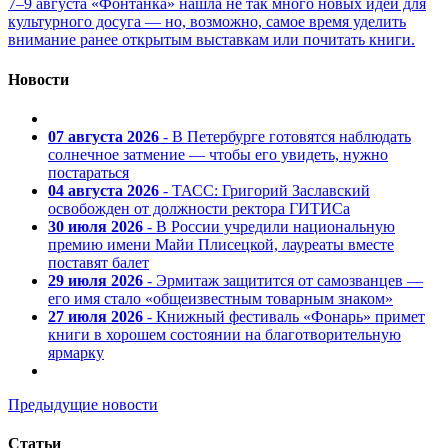
7–9 августа «Фонтанка» нашла не так много новых идей для
культурного досуга — но, возможно, самое время уделить
внимание ранее открытым выставкам или почитать книги.
Новости
07 августа 2026
- В Петербурге готовятся наблюдать
солнечное затмение — чтобы его увидеть, нужно
постараться
04 августа 2026
- ТАСС: Григорий Заславский
освобожден от должности ректора ГИТИСа
30 июля 2026
- В России учредили национальную
премию имени Майи Плисецкой, лауреаты вместе
поставят балет
29 июля 2026
- Эрмитаж защитится от самозванцев —
его имя стало «общеизвестным товарным знаком»
27 июля 2026
- Книжный фестиваль «Фонарь» примет
книги в хорошем состоянии на благотворительную
ярмарку
Предыдущие новости
Статьи