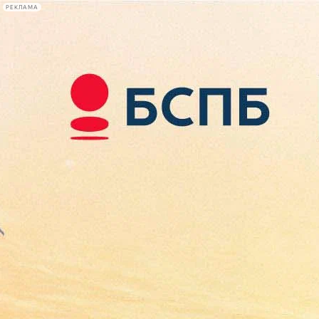
РЕКЛАМА
Афиша Plus
#телегид
Фонтанка.ру
Сегодня:
2026.08.09
12:02
Афиша Plus
кино
спектакли
выставки
концерты
лекции
книги
афиша плюс
новости
+