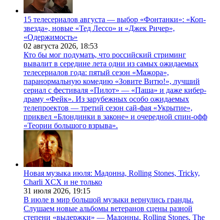
15 телесериалов августа — выбор «Фонтанки»: «Коп-
звезда», новые «Тед Лессо» и «Джек Ричер»,
«Одержимость»
02 августа 2026,
18:53
Кто бы мог подумать, что российский стриминг
вывалит в середине лета одни из самых ожидаемых
телесериалов года: пятый сезон «Мажора»,
паранормальную комедию «Зовите Витю!», лучший
сериал с фестиваля «Пилот» — «Паша» и даже кибер-
драму «Фейк». Из зарубежных особо ожидаемых
телепроектов — третий сезон сай-фая «Укрытие»,
приквел «Блондинки в законе» и очередной спин-офф
«Теории большого взрыва».
Новая музыка июля: Мадонна, Rolling Stones, Tricky,
Charli XCX и не только
31 июля 2026,
19:15
В июле в мир большой музыки вернулись гранды.
Слушаем новые альбомы ветеранов сцены разной
степени «выдержки» — Мадонны, Rolling Stones, The