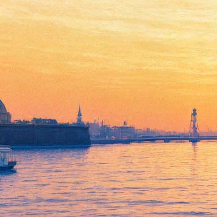
Умерла Зинаида Шарко
04 августа 2016,
23:48
Версия для печати
Народная артистка России Зинаида Шарко скончалась на 88-м
году жизни, сообщается
на сайте
Большого драматического
театра имени Г. А. Товстоногова.