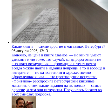
Какие книги — самые дорогие в магазинах Петербурга?
06 августа 2026,
12:13
Конечно, не цена в книге главное, — но книги умеют
удивлять и ею тоже. Тот случай, когда дороговизна не
вызывает возмущения: информацию и текст почти
всегда можно найти в издания попроще, а то и вообще в
интернете, — но качественная и художественно
оформленная книга — это произведение искусства.
«Фонтанка» расспросила петербургские книжные
магазины о том, какие издания на их полках — самые
дорогие, и чем они интересны. Получилась богатая во
всех смыслах подборка.