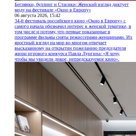
Беглянки, буллинг и Стасики: Женский взгляд диктует
моду на фестивале «Окно в Европу»
06 августа 2026,
15:42
34-й фестиваль российского кино «Окно в Европу» с
самого начала обозначил интерес к женской тематике, в
том числе и потому, что первые показанные в
программе фильмы сняты режиссерами-женщинами. Их
яростный взгляд на мир во многом отвечает
высказанному на открытии пожеланию председателя
жюри игрового конкурса Павла Лунгина: «Я хочу,
чтобы мы увидели дикое, непредсказуемое кино».