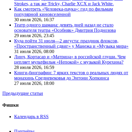
Strokes, а так же Tricky, Charlie XCX и Jack White.
Как смотреть «Человека-паука»: гид по фильмам
популярной киновселенной
30 июля 2026,
16:37
Театр одного шамана: девять дней назад не стало
основателя театра «Особняк» Дмитрия Поднозова
29 июля 2026,
23:45
Куда пойти 31 июля—2 августа: праздник флоксов,
«Пространственный сдвиг» у Манежа и «Музыка мира»
31 июля 2026,
08:00
Линч, Кортасар и «Матрица» в российской глуши. Чем
цепляет мультфильм «Непокой» с музыкой Курехина?
28 июля 2026,
16:59
Книги-биографии: 7 ярких текстов о реальных людях от
монахинь Средневековья до Энтони Хопкинса
27 июля 2026,
18:00
Предыдущие статьи
Фишки
Календарь в RSS
Партнёры