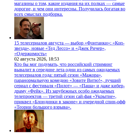
магазины о том, какие издания на их полках — самые
дорогие, и чем они интересны. Получилась богатая во
всех смыслах подборка.
15 телесериалов августа — выбор «Фонтанки»: «Коп-
звезда», новые «Тед Лессо» и «Джек Ричер»,
«Одержимость»
02 августа 2026,
18:53
Кто бы мог подумать, что российский стриминг
вывалит в середине лета одни из самых ожидаемых
телесериалов года: пятый сезон «Мажора»,
паранормальную комедию «Зовите Витю!», лучший
сериал с фестиваля «Пилот» — «Паша» и даже кибер-
драму «Фейк». Из зарубежных особо ожидаемых
телепроектов — третий сезон сай-фая «Укрытие»,
приквел «Блондинки в законе» и очередной спин-офф
«Теории большого взрыва».