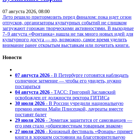
07 августа 2026, 08:00
Лето решило притормозить перед финалом: пока идет сезон
отпусков, организаторы культурных событий не слишком
загружают горожан творческими активностями. В выходные
7–9 августа «Фонтанка» нашла не так много новых идей для
культурного досуга — но, возможно, самое время уделить
внимание ранее открытым выставкам или почитать книги.
Новости
07 августа 2026
- В Петербурге готовятся наблюдать
солнечное затмение — чтобы его увидеть, нужно
постараться
04 августа 2026
- ТАСС: Григорий Заславский
освобожден от должности ректора ГИТИСа
30 июля 2026
- В России учредили национальную
премию имени Майи Плисецкой, лауреаты вместе
поставят балет
29 июля 2026
- Эрмитаж защитится от самозванцев —
его имя стало «общеизвестным товарным знаком»
27 июля 2026
- Книжный фестиваль «Фонарь» примет
книги в хорошем состоянии на благотворительную