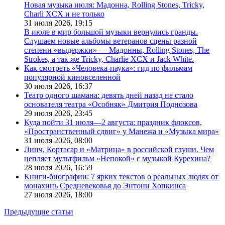
Новая музыка июля: Мадонна, Rolling Stones, Tricky,
Charli XCX и не только
31 июля 2026,
19:15
В июле в мир большой музыки вернулись гранды.
Слушаем новые альбомы ветеранов сцены разной
степени «выдержки» — Мадонны, Rolling Stones, The
Strokes, а так же Tricky, Charlie XCX и Jack White.
Как смотреть «Человека-паука»: гид по фильмам
популярной киновселенной
30 июля 2026,
16:37
Театр одного шамана: девять дней назад не стало
основателя театра «Особняк» Дмитрия Поднозова
29 июля 2026,
23:45
Куда пойти 31 июля—2 августа: праздник флоксов,
«Пространственный сдвиг» у Манежа и «Музыка мира»
31 июля 2026,
08:00
Линч, Кортасар и «Матрица» в российской глуши. Чем
цепляет мультфильм «Непокой» с музыкой Курехина?
28 июля 2026,
16:59
Книги-биографии: 7 ярких текстов о реальных людях от
монахинь Средневековья до Энтони Хопкинса
27 июля 2026,
18:00
Предыдущие статьи