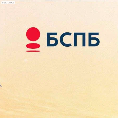
РЕКЛАМА
Афиша Plus
#телегид
Фонтанка.ру
Сегодня:
2026.08.09
11:04
Афиша Plus
кино
спектакли
выставки
концерты
лекции
книги
афиша плюс
новости
+