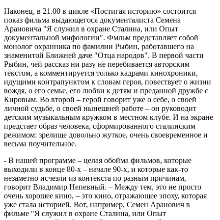
Наконец, в 21.00 в цикле «Постигая историю» состоится
показ фильма выдающегося документалиста Семена
Арановича "Я служил в охране Сталина, или Опыт
документальной мифологии". Фмльм представляет собой
монолог охранника по фамилии Рыбин, работавшего на
знаменитой Ближней даче "Отца народов". В первой части
Рыбин, чей рассказ ни разу не перебивается авторским
текстом, а комментируется только кадрами кинохроники,
идущими контрапунктом к словам героя, повествует о жизни
вождя, о его семье, его любви к детям и преданной дружбе с
Кировым. Во второй – герой говорит уже о себе, о своей
личной судьбе, о своей нынешней работе – он руководит
детским музыкальным кружком в местном клубе. И на экране
предстает образ человека, сформированного сталинским
режимом: зрелище довольно жуткое, очень своевременное и
весьма поучительное.
- В нашей программе – целая обойма фильмов, которые
выходили в конце 80-х – начале 90-х, и которые как-то
незаметно исчезли из контекста по разным причинам, –
говорит Владимир Непевный. – Между тем, это не просто
очень хорошее кино, – это кино, отражающее эпоху, которая
уже стала историей. Вот, например, Семен Аранович в
фильме "Я служил в охране Сталина, или Опыт