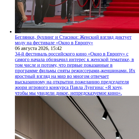
Беглянки, буллинг и Стасики: Женский взгляд диктует
моду на фестивале «Окно в Европу»
06 августа 2026,
15:42
34-й фестиваль российского кино «Окно в Европу» с
самого начала обозначил интерес к женской тематике, в
том числе и потому, что первые показанные в
программе фильмы сняты режиссерами-женщинами. Их
яростный взгляд на мир во многом отвечает
высказанному на открытии пожеланию председателя
жюри игрового конкурса Павла Лунгина: «Я хочу,
чтобы мы увидели дикое, непредсказуемое кино».