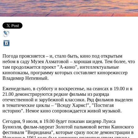
09 июля 2016,
18:11
Версия для печати
Погода проясняется – и, стало быть, кино под открытым
небом в саду Музея Ахматовой – хорошая идея. Тем более, что
там продолжается проект "А-кино", интеллектуальные
кинопоказы, программу которых составляет кинорежиссер
Владимир Непевный.
Еженедельно, в субботу и воскресенье, на сеансах в 19.00 и в
21.00 демонстрируются редкие фильмы из разряда
отечественной и зарубежной классики. Ряд фильмов выделен
в тематические циклы – "Всюду Хармс!", "Постигая
историю". Немое кино сопровождается живой музыкой.
Сегодня, 9 июля, в 19.00 будет показан шедевр Луиса
Бунюэля, фильм-лауреат Золотой пальмовой ветви Каннского
фестиваля "Виридиана", которые сразу после демонстрации в
Испании в 1961 году был запрещен правительством страны,