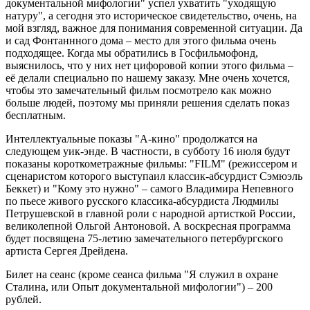
документальной мифологии" успел ухватить "уходящую
натуру", а сегодня это историческое свидетельство, очень, на
мой взгляд, важное для понимания современной ситуации. Да
и сад Фонтаннного дома – место для этого фильма очень
подходящее. Когда мы обратились в Госфильмофонд,
выяснилось, что у них нет цифоровой копии этого фильма –
её делали специально по нашему заказу. Мне очень хочется,
чтобы это замечательный фильм посмотрело как можно
больше людей, поэтому мы приняли решения сделать показ
бесплатным.
Интеллектуальные показы "А-кино" продолжатся на
следующем уик-энде. В частности, в субботу 16 июля будут
показаны короткометражные фильмы: "FILM" (режиссером и
сценаристом которого выступаил классик-абсурдист Сэмюэль
Беккет) и "Кому это нужно" – самого Владимира Непевного
по пьесе живого русского классика-абсурдиста Людмилы
Петрушевской в главной роли с народной артисткой России,
великолепной Ольгой Антоновой. А воскресная программа
будет посвящена 75-летию замечательного петербургского
артиста Сергея Дрейдена.
Билет на сеанс (кроме сеанса фильма "Я служил в охране
Сталина, или Опыт документальной мифологии") – 200
рублей.