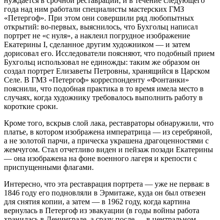
нуждается в срочной реставрации, и в течение следующего
года над ним работали специалисты мастерских ГМЗ
«Петергоф». При этом они совершили ряд любопытных
открытий: во-первых, выяснилось, что Бухгольц написал
портрет не «с нуля», а наклеил погрудное изображение
Екатерины I, сделанное другим художником — и затем
дорисовал его. Исследователи поясняют, что подобный прием
Бухгольц использовал не единожды: таким же образом он
создал портрет Елизаветы Петровны, хранящийся в Царском
Селе. В ГМЗ «Петергоф» корреспонденту «Фонтанки»
пояснили, что подобная практика в то время имела место в
случаях, когда художнику требовалось выполнить работу в
короткие сроки.
Кроме того, вскрыв слой лака, реставраторы обнаружили, что
платье, в котором изображена императрица — из серебряной,
а не золотой парчи, а прическа украшена драгоценностями с
жемчугом. Стал отчетливо виден и пейзаж позади Екатерины
— она изображена на фоне военного лагеря и крепости с
приспущенными флагами.
Интересно, что эта реставрация портрета — уже не первая: в
1846 году его подновляли в Эрмитаже, куда он был отвезен
для снятия копии, а затем — в 1962 году, когда картина
вернулась в Петергоф из эвакуации (в годы войны работа
хранилась в Ленинграде, а сразу после — в центральном