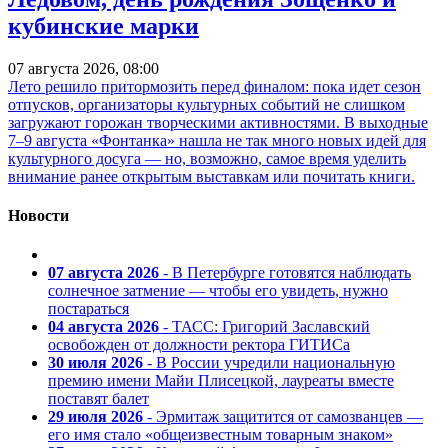
кубинские марки
07 августа 2026, 08:00
Лето решило притормозить перед финалом: пока идет сезон
отпусков, организаторы культурных событий не слишком
загружают горожан творческими активностями. В выходные
7–9 августа «Фонтанка» нашла не так много новых идей для
культурного досуга — но, возможно, самое время уделить
внимание ранее открытым выставкам или почитать книги.
Новости
07 августа 2026
- В Петербурге готовятся наблюдать
солнечное затмение — чтобы его увидеть, нужно
постараться
04 августа 2026
- ТАСС: Григорий Заславский
освобожден от должности ректора ГИТИСа
30 июля 2026
- В России учредили национальную
премию имени Майи Плисецкой, лауреаты вместе
поставят балет
29 июля 2026
- Эрмитаж защитится от самозванцев —
его имя стало «общеизвестным товарным знаком»