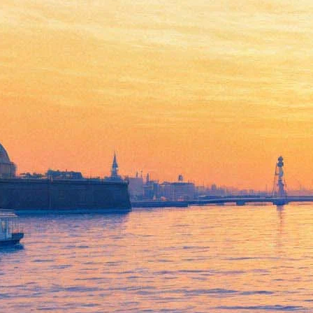
Портрет Екатерины I из
Петергофа преподнес
сюрпризы
07 июля 2016,
18:54
Версия для печати
В понедельник 11 июля на свое место в Тронном зале
Большого Петергофского дворца вернется портрет
императрицы Екатерины I, написанный немецким
художником Генрихом Бухгольцем. Полотно было создано по
заказу Екатерины II в числе других изображений ее
предшественников — все они должны были украсить
Тронный зал после его перестройки по проекту архитектора
Юрия Фельтена.