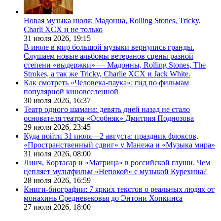
Новая музыка июля: Мадонна, Rolling Stones, Tricky,
Charli XCX и не только
31 июля 2026,
19:15
В июле в мир большой музыки вернулись гранды.
Слушаем новые альбомы ветеранов сцены разной
степени «выдержки» — Мадонны, Rolling Stones, The
Strokes, а так же Tricky, Charlie XCX и Jack White.
Как смотреть «Человека-паука»: гид по фильмам
популярной киновселенной
30 июля 2026,
16:37
Театр одного шамана: девять дней назад не стало
основателя театра «Особняк» Дмитрия Поднозова
29 июля 2026,
23:45
Куда пойти 31 июля—2 августа: праздник флоксов,
«Пространственный сдвиг» у Манежа и «Музыка мира»
31 июля 2026,
08:00
Линч, Кортасар и «Матрица» в российской глуши. Чем
цепляет мультфильм «Непокой» с музыкой Курехина?
28 июля 2026,
16:59
Книги-биографии: 7 ярких текстов о реальных людях от
монахинь Средневековья до Энтони Хопкинса
27 июля 2026,
18:00