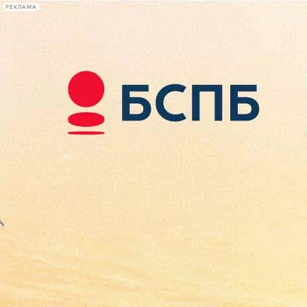
РЕКЛАМА
Афиша Plus
#телегид
Фонтанка.ру
Сегодня:
2026.08.09
14:28
Афиша Plus
кино
спектакли
выставки
концерты
лекции
книги
афиша плюс
новости
+