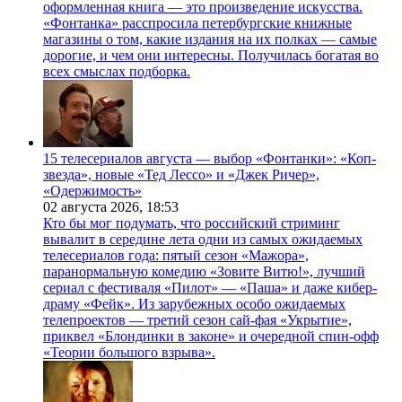
оформленная книга — это произведение искусства.
«Фонтанка» расспросила петербургские книжные
магазины о том, какие издания на их полках — самые
дорогие, и чем они интересны. Получилась богатая во
всех смыслах подборка.
15 телесериалов августа — выбор «Фонтанки»: «Коп-
звезда», новые «Тед Лессо» и «Джек Ричер»,
«Одержимость»
02 августа 2026,
18:53
Кто бы мог подумать, что российский стриминг
вывалит в середине лета одни из самых ожидаемых
телесериалов года: пятый сезон «Мажора»,
паранормальную комедию «Зовите Витю!», лучший
сериал с фестиваля «Пилот» — «Паша» и даже кибер-
драму «Фейк». Из зарубежных особо ожидаемых
телепроектов — третий сезон сай-фая «Укрытие»,
приквел «Блондинки в законе» и очередной спин-офф
«Теории большого взрыва».