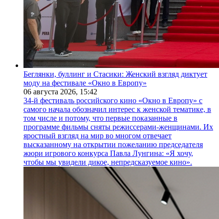
Беглянки, буллинг и Стасики: Женский взгляд диктует
моду на фестивале «Окно в Европу»
06 августа 2026,
15:42
34-й фестиваль российского кино «Окно в Европу» с
самого начала обозначил интерес к женской тематике, в
том числе и потому, что первые показанные в
программе фильмы сняты режиссерами-женщинами. Их
яростный взгляд на мир во многом отвечает
высказанному на открытии пожеланию председателя
жюри игрового конкурса Павла Лунгина: «Я хочу,
чтобы мы увидели дикое, непредсказуемое кино».