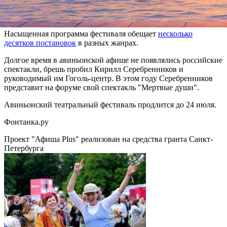
который в "Комеди Франсез" поставил бельгиец Иво ван Хове
– по фильму Лукино Висконти "Гибель богов".
Насыщенная программа фестиваля обещает
несколько
десятков постановок
в разных жанрах.
Долгое время в авиньонской афише не появлялись российские
спектакли, брешь пробил Кирилл Серебренников и
руководимый им Гоголь-центр. В этом году Серебренников
представит на форуме свой спектакль "Мертвые души".
Авиньонский театральный фестиваль продлится до 24 июля.
Фонтанка.ру
Проект "Афиша Plus" реализован на средства гранта Санкт-
Петербурга