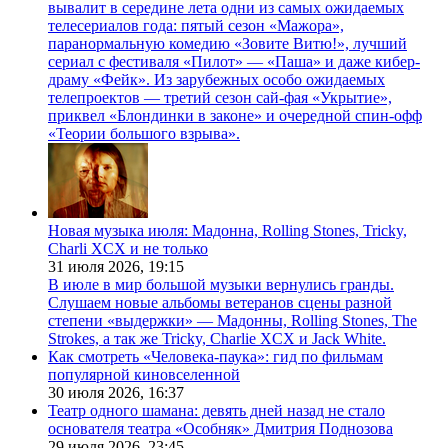
вывалит в середине лета одни из самых ожидаемых
телесериалов года: пятый сезон «Мажора»,
паранормальную комедию «Зовите Витю!», лучший
сериал с фестиваля «Пилот» — «Паша» и даже кибер-
драму «Фейк». Из зарубежных особо ожидаемых
телепроектов — третий сезон сай-фая «Укрытие»,
приквел «Блондинки в законе» и очередной спин-офф
«Теории большого взрыва».
Новая музыка июля: Мадонна, Rolling Stones, Tricky,
Charli XCX и не только
31 июля 2026,
19:15
В июле в мир большой музыки вернулись гранды.
Слушаем новые альбомы ветеранов сцены разной
степени «выдержки» — Мадонны, Rolling Stones, The
Strokes, а так же Tricky, Charlie XCX и Jack White.
Как смотреть «Человека-паука»: гид по фильмам
популярной киновселенной
30 июля 2026,
16:37
Театр одного шамана: девять дней назад не стало
основателя театра «Особняк» Дмитрия Поднозова
29 июля 2026,
23:45