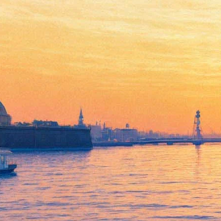
В Авиньоне открывается
крупнейший театральный
фестиваль
06 июля 2016,
20:51
Версия для печати
Знаменитый Авиньонский театральный фестиваль,
осванованный в 1947 году режиссером Жаном Виларом и
превративший провинциальный французский городок в одну
из театральных столиц мира, открывается сегодня, 6 июля, в
70-й раз. Этот грандиозный форум с основной площадкой во
дворе бывшего Папского дворца – вместимостью более 2000
мест, приглашает со всего мира театры, занимающиеся
поисками новых форм в сфере сценических искусств.
В этом году фестиваль откроется спектаклем "Проклятые",