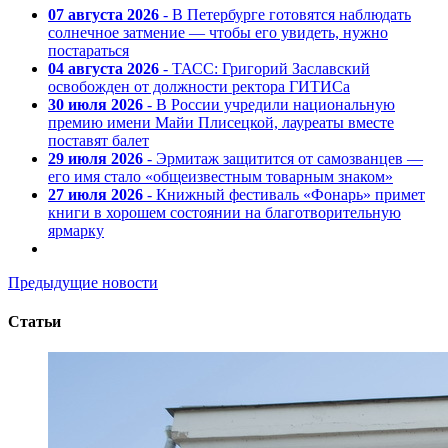
07 августа 2026
- В Петербурге готовятся наблюдать
солнечное затмение — чтобы его увидеть, нужно
постараться
04 августа 2026
- ТАСС: Григорий Заславский
освобожден от должности ректора ГИТИСа
30 июля 2026
- В России учредили национальную
премию имени Майи Плисецкой, лауреаты вместе
поставят балет
29 июля 2026
- Эрмитаж защитится от самозванцев —
его имя стало «общеизвестным товарным знаком»
27 июля 2026
- Книжный фестиваль «Фонарь» примет
книги в хорошем состоянии на благотворительную
ярмарку
Предыдущие новости
Статьи