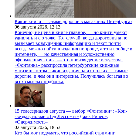
Какие книги — самые дорогие в магазинах Петербурга?
06 августа 2026,
12:13
Конечно, не цена в книге главное, — но книги умеют
удивлять и ею тоже. Тот случай, когда дороговизна не
вызывает возмущения: информацию и текст почти
всегда можно найти в издания попроще, а то и вообще в
интернете, — но качественная и художественно
оформленная книга — это произведение искусства.
«Фонтанка» расспросила петербургские книжные
магазины о том, какие издания на их полках — самые
дорогие, и чем они интересны. Получилась богатая во
всех смыслах подборка.
15 телесериалов августа — выбор «Фонтанки»: «Коп-
звезда», новые «Тед Лессо» и «Джек Ричер»,
«Одержимость»
02 августа 2026,
18:53
Кто бы мог подумать, что российский стриминг