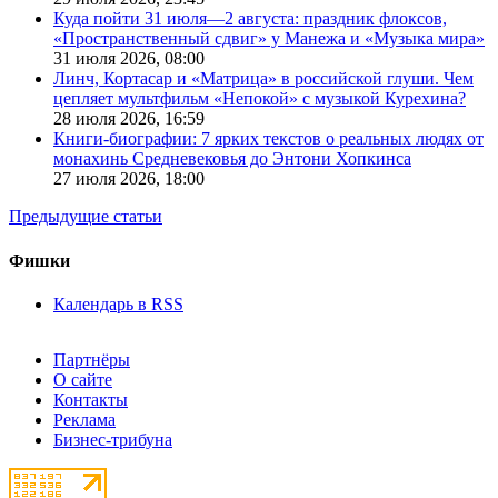
Куда пойти 31 июля—2 августа: праздник флоксов,
«Пространственный сдвиг» у Манежа и «Музыка мира»
31 июля 2026,
08:00
Линч, Кортасар и «Матрица» в российской глуши. Чем
цепляет мультфильм «Непокой» с музыкой Курехина?
28 июля 2026,
16:59
Книги-биографии: 7 ярких текстов о реальных людях от
монахинь Средневековья до Энтони Хопкинса
27 июля 2026,
18:00
Предыдущие статьи
Фишки
Календарь в RSS
Партнёры
О сайте
Контакты
Реклама
Бизнес-трибуна