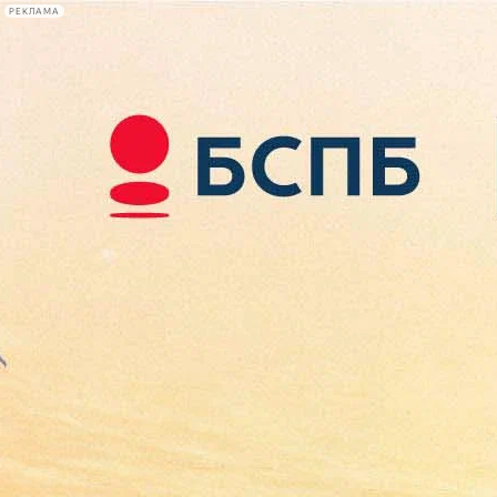
РЕКЛАМА
Афиша Plus
#телегид
Фонтанка.ру
Сегодня:
2026.08.09
10:26
Афиша Plus
кино
спектакли
выставки
концерты
лекции
книги
афиша плюс
новости
+