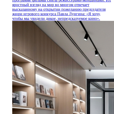
программе фильмы сняты режиссерами-женщинами. Их
яростный взгляд на мир во многом отвечает
высказанному на открытии пожеланию председателя
жюри игрового конкурса Павла Лунгина: «Я хочу,
чтобы мы увидели дикое, непредсказуемое кино».