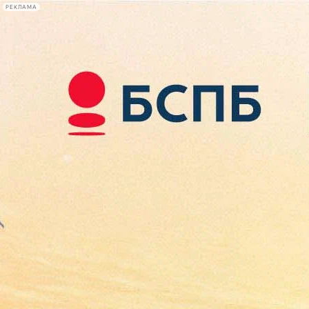
РЕКЛАМА
Афиша Plus
#телегид
Фонтанка.ру
Сегодня:
2026.08.08
22:40
Афиша Plus
кино
спектакли
выставки
концерты
лекции
книги
афиша плюс
новости
+