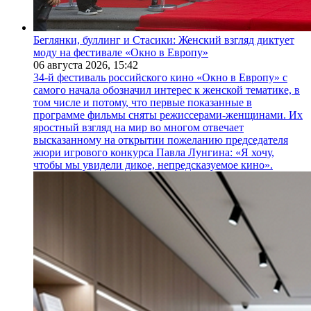
Беглянки, буллинг и Стасики: Женский взгляд диктует
моду на фестивале «Окно в Европу»
06 августа 2026,
15:42
34-й фестиваль российского кино «Окно в Европу» с
самого начала обозначил интерес к женской тематике, в
том числе и потому, что первые показанные в
программе фильмы сняты режиссерами-женщинами. Их
яростный взгляд на мир во многом отвечает
высказанному на открытии пожеланию председателя
жюри игрового конкурса Павла Лунгина: «Я хочу,
чтобы мы увидели дикое, непредсказуемое кино».