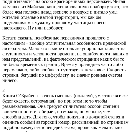
подписываются на особо красноречивых персонажей. Читая
«Лучшее из Майлза», концентрированную подборку того, что
более чем полвека назад звенело в воздухе и питало умы
жителей отдельно взятой территории, мы как бы
подмешиваем к чужому прошлому частицы своего
настоящего. Ну или наоборот.
Кстати сказать, неизбежные переклички прошлого с
настоящим – вообще отличительная особенность ирландской
литературы. Мало кто в мире столь же упорно настаивает на
спутанности и условности времени, на ошибочности наших о
нем представлений, на фактическом отрицании каких бы то
ни было временных границ. Время у ирландцев часто либо
перемешано, либо вообще отсутствует как таковое. Скорость
стрелки, бегущей по циферблату, не значит ровным счетом
ничего.
2
Книга О’Брайена – очень смешная (пожалуй, уместнее все же
будет сказать, остроумная), но при этом не то чтобы
развлекательная. Она требует от читателя особой степени
вовлеченности и забирает, возможно, не меньше, чем
способна дать. Для того, чтобы понять и в должной степени
оценить особый авторский юмор, рассыпанный по страницам,
подобно жемчугам в пещере Сезама, вроде как желательно