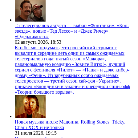
15 телесериалов августа — выбор «Фонтанки»: «Коп-
звезда», новые «Тед Лессо» и «Джек Ричер»,
«Одержимость»
02 августа 2026,
18:53
Кто бы мог подумать, что российский стриминг
вывалит в середине лета одни из самых ожидаемых
телесериалов года: пятый сезон «Мажора»,
паранормальную комедию «Зовите Витю!», лучший
сериал с фестиваля «Пилот» — «Паша» и даже кибер-
драму «Фейк». Из зарубежных особо ожидаемых
телепроектов — третий сезон сай-фая «Укрытие»,
приквел «Блондинки в законе» и очередной спин-офф
«Теории большого взрыва».
Новая музыка июля: Мадонна, Rolling Stones, Tricky,
Charli XCX и не только
31 июля 2026,
19:15