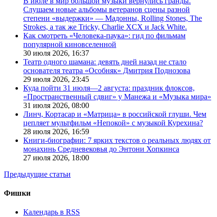
В июле в мир большой музыки вернулись гранды.
Слушаем новые альбомы ветеранов сцены разной
степени «выдержки» — Мадонны, Rolling Stones, The
Strokes, а так же Tricky, Charlie XCX и Jack White.
Как смотреть «Человека-паука»: гид по фильмам
популярной киновселенной
30 июля 2026,
16:37
Театр одного шамана: девять дней назад не стало
основателя театра «Особняк» Дмитрия Поднозова
29 июля 2026,
23:45
Куда пойти 31 июля—2 августа: праздник флоксов,
«Пространственный сдвиг» у Манежа и «Музыка мира»
31 июля 2026,
08:00
Линч, Кортасар и «Матрица» в российской глуши. Чем
цепляет мультфильм «Непокой» с музыкой Курехина?
28 июля 2026,
16:59
Книги-биографии: 7 ярких текстов о реальных людях от
монахинь Средневековья до Энтони Хопкинса
27 июля 2026,
18:00
Предыдущие статьи
Фишки
Календарь в RSS