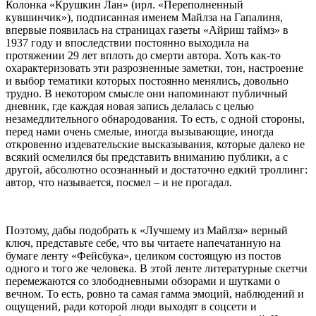
Колонка «Крушкин Лан» (ирл. «Переполненный
кувшинчик»), подписанная именем Майлза на Гапалиня,
впервые появилась на страницах газеты «Айриш таймз» в
1937 году и впоследствии постоянно выходила на
протяжении 29 лет вплоть до смерти автора. Хоть как-то
охарактеризовать эти разрозненные заметки, тон, настроение
и выбор тематики которых постоянно менялись, довольно
трудно. В некотором смысле они напоминают публичный
дневник, где каждая новая запись делалась с целью
незамедлительного обнародования. То есть, с одной стороны,
перед нами очень смелые, иногда вызывающие, иногда
откровенно издевательские высказывания, которые далеко не
всякий осмелился бы представить вниманию публики, а с
другой, абсолютно осознанный и достаточно едкий троллинг:
автор, что называется, посмел – и не прогадал.
Поэтому, дабы подобрать к «Лучшему из Майлза» верный
ключ, представьте себе, что вы читаете напечатанную на
бумаге ленту «Фейсбука», целиком состоящую из постов
одного и того же человека. В этой ленте литературные скетчи
перемежаются со злободневными обзорами и шутками о
вечном. То есть, ровно та самая гамма эмоций, наблюдений и
ощущений, ради которой люди выходят в соцсети и