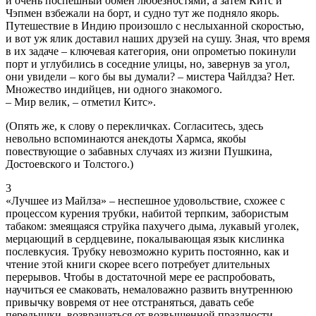
и очень поспешный обмен любезностями, а затем Китс и
Чэпмен взбежали на борт, и судно тут же подняло якорь.
Путешествие в Индию произошло с неслыханной скоростью,
и вот уж ялик доставил наших друзей на сушу. Зная, что время
в их задаче – ключевая категория, они опрометью покинули
порт и углубились в соседние улицы, но, завернув за угол,
они увидели – кого бы вы думали? – мистера Чайлдза? Нет.
Множество индийцев, ни одного знакомого.
– Мир велик, – отметил Китс».
(Опять же, к слову о перекличках. Согласитесь, здесь
невольно вспоминаются анекдоты Хармса, якобы
повествующие о забавных случаях из жизни Пушкина,
Достоевского и Толстого.)
3
«Лучшее из Майлза» – неспешное удовольствие, схожее с
процессом курения трубки, набитой терпким, забористым
табаком: змеящаяся струйка пахучего дыма, лукавый уголек,
мерцающий в сердцевине, покалывающая язык кислинка
послевкусия. Трубку невозможно курить постоянно, как и
чтение этой книги скорее всего потребует длительных
перерывов. Чтобы в достаточной мере ее распробовать,
научиться ее смаковать, немаловажно развить внутреннюю
привычку вовремя от нее отстраняться, давать себе
передышки, возвращаться от возвышенной праздности –