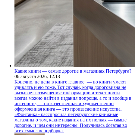
Какие книги — самые дорогие в магазинах Петербурга?
06 августа 2026,
12:13
Конечно, не цена в книге главное, — но книги умеют
удивлять и ею тоже. Тот случай, когда дороговизна не
вызывает возмущения: информацию и текст почти
всегда можно найти в издания попроще, а то и вообще в
интернете, — но качественная и художественно
оформленная книга — это произведение искусства.
«Фонтанка» расспросила петербургские книжные
магазины о том, какие издания на их полках — самые
дорогие, и чем они интересны. Получилась богатая во
всех смыслах подборка.