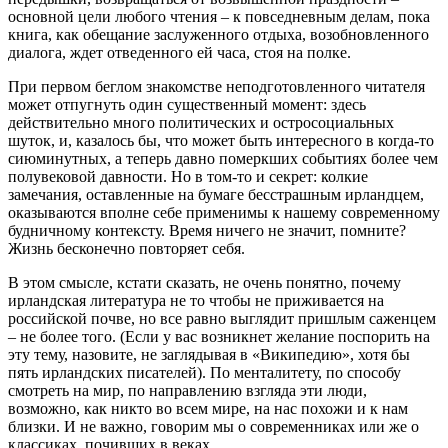
основной цели любого чтения – к повседневным делам, пока
книга, как обещание заслуженного отдыха, возобновленного
диалога, ждет отведенного ей часа, стоя на полке.
При первом беглом знакомстве неподготовленного читателя
может отпугнуть один существенный момент: здесь
действительно много политических и остросоциальных
шуток, и, казалось бы, что может быть интересного в когда-то
сиюминутных, а теперь давно померкших событиях более чем
полувековой давности. Но в том-то и секрет: колкие
замечания, оставленные на бумаге бесстрашным ирландцем,
оказываются вполне себе применимы к нашему современному
будничному контексту. Время ничего не значит, помните?
Жизнь бесконечно повторяет себя.
В этом смысле, кстати сказать, не очень понятно, почему
ирландская литература не то чтобы не приживается на
российской почве, но все равно выглядит пришлым саженцем
– не более того. (Если у вас возникнет желание поспорить на
эту тему, назовите, не заглядывая в «Википедию», хотя бы
пять ирландских писателей). По менталитету, по способу
смотреть на мир, по направлению взгляда эти люди,
возможно, как никто во всем мире, на нас похожи и к нам
близки. И не важно, говорим мы о современниках или же о
классиках, почивших в веках.