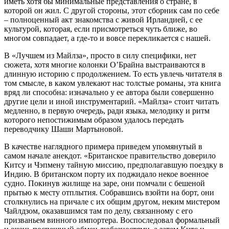
иметь хотя бы минимальные представления о стране, в
которой он жил. С другой стороны, этот сборник сам по себе
– полноценный акт знакомства с живой Ирландией, с ее
культурой, которая, если присмотреться чуть ближе, во
многом совпадает, а где-то и вовсе перекликается с нашей.
В «Лучшем из Майлза», просто в силу специфики, нет
сюжета, хотя многие колонки О’Брайна выстраиваются в
длинную историю с продолжением. То есть увлечь читателя в
том смысле, в каком увлекают нас толстые романы, эта книга
вряд ли способна: изначально у ее автора были совершенно
другие цели и иной инструментарий. «Майлза» стоит читать
медленно, в первую очередь, ради языка, мелодику и ритм
которого непостижимым образом удалось передать
переводчику Шаши Мартыновой.
В качестве наглядного примера приведем упомянутый в
самом начале анекдот. «Британское правительство доверило
Китсу и Чэпмену тайную миссию, предполагавшую поездку в
Индию. В британском порту их поджидало некое военное
судно. Покинув жилище на заре, они помчали с бешеной
прытью к месту отплытия. Собравшись взойти на борт, они
столкнулись на причале с их общим другом, неким мистером
Чайлдзом, оказавшимся там по делу, связанному с его
призваньем винного импортера. Воспоследовал формальный