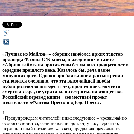
30 июня 2016,
17:12
Версия для печати
«Лучшее из Майлза» – сборник наиболее ярких текстов
ирландца Флэнна О’Брайена, выходивших в газете
«Айриш таймз» на протяжении без малого тридцати лет в
середине прошлого века. Казалось бы, дела давно
минувших дней. Однако при ближайшем рассмотрении
становится очевидно, что эта высочайшей пробы
публицистика за пятьдесят лет, прошедшие с момента
смерти автора, не утратила, ни остроты, ни изящества.
Российский перевод книги – совместный проект
издательств «Фантом Пресс» и «Додо Пресс».
1
«Предупреждаем читателей: нижеследующее – чрезвычайно
особого свойства; если до вас не дойдет, у вас, вероятно,
перманентный насморк», – фраза, предваряющая один из