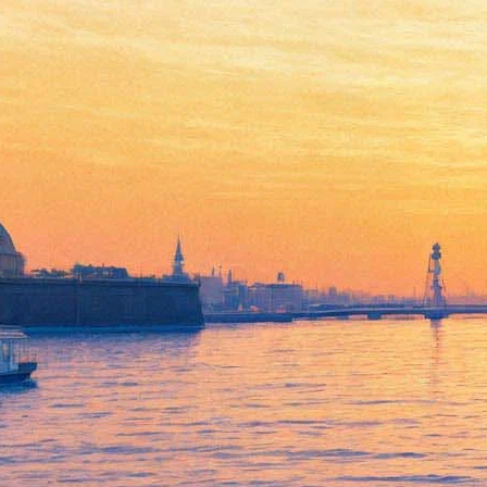
Однажды в Ирландии:
«Лучшее из Майлза» Флэнна
О’Брайена