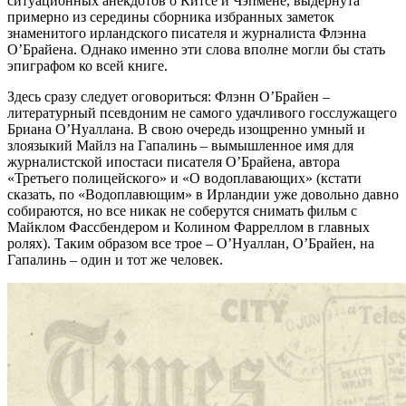
ситуационных анекдотов о Китсе и Чэпмене, выдернута
примерно из середины сборника избранных заметок
знаменитого ирландского писателя и журналиста Флэнна
О’Брайена. Однако именно эти слова вполне могли бы стать
эпиграфом ко всей книге.
Здесь сразу следует оговориться: Флэнн О’Брайен –
литературный псевдоним не самого удачливого госслужащего
Бриана О’Нуаллана. В свою очередь изощренно умный и
злоязыкий Майлз на Гапалинь – вымышленное имя для
журналистской ипостаси писателя О’Брайена, автора
«Третьего полицейского» и «О водоплавающих» (кстати
сказать, по «Водоплавющим» в Ирландии уже довольно давно
собираются, но все никак не соберутся снимать фильм с
Майклом Фассбендером и Колином Фарреллом в главных
ролях). Таким образом все трое – О’Нуаллан, О’Брайен, на
Гапалинь – один и тот же человек.